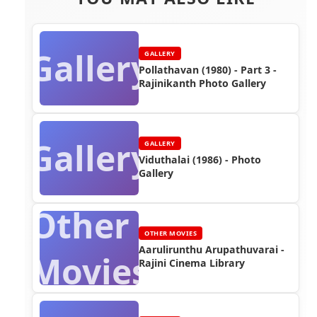
Gallery
GALLERY
Pollathavan (1980) - Part 3 -
Rajinikanth Photo Gallery
Gallery
GALLERY
Viduthalai (1986) - Photo
Gallery
Other
OTHER MOVIES
Aarulirunthu Arupathuvarai -
Movies
Rajini Cinema Library