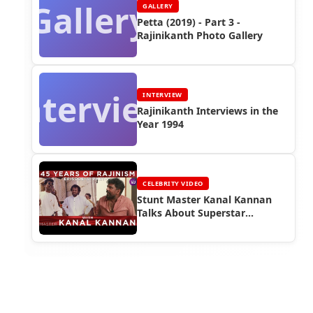
Gallery
GALLERY
Petta (2019) - Part 3 -
Rajinikanth Photo Gallery
Interview
INTERVIEW
Rajinikanth Interviews in the
Year 1994
CELEBRITY VIDEO
Stunt Master Kanal Kannan
Talks About Superstar
Rajinikanth