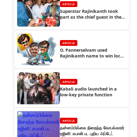
ARTICLE
Superstar Rajinikanth took
part as the chief guest in the
inaugural of a new shop in
Malaysia
ARTICLE
O. Pannerselvam used
Rajinikanth name to win local
chairman election
ARTICLE
Kabali audio launched in a
low-key private function
ARTICLE
தன்னம்பிக்கை நிறைந்த கோபக்காரர்
ரஜினி: கபாலி பட புதிய அப்டேட்