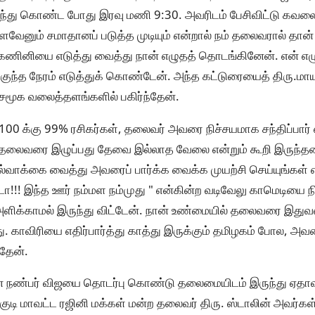
ிந்து கொண்ட போது இரவு மணி 9:30. அவரிடம் பேசிவிட்டு கவலைய
ேனும் சமாதானப் படுத்த முடியும் என்றால் நம் தலைவரால் தான் ம
கணினியை எடுத்து வைத்து நான் எழுதத் தொடங்கினேன். என் எழுத
ிகுந்த நேரம் எடுத்துக் கொண்டேன். அந்த கட்டுரையைத் திரு.ம
ு சமூக வலைத்தளங்களில் பகிர்ந்தேன்.
0 க்கு 99% ரசிகர்கள், தலைவர் அவரை நிச்சயமாக சந்திப்பார் எ
ல் தலைவரை இழுப்பது தேவை இல்லாத வேலை என்றும் கூறி இருந்தனர்
ல்வாக்கை வைத்து அவரைப் பார்க்க வைக்க முயற்சி செய்யுங்கள் என
டா!!! இந்த ஊர் நம்மள நம்முது " என்கின்ற வடிவேலு காமெடியை
ளிக்காமல் இருந்து விட்டேன். நான் உண்மையில் தலைவரை இதுவர
து. காவிரியை எதிர்பார்த்து காத்து இருக்கும் தமிழகம் போல,
்தேன்.
ன் நண்பர் விஜயை தொடர்பு கொண்டு தலைமையிடம் இருந்து ஏதா
க்குடி மாவட்ட ரஜினி மக்கள் மன்ற தலைவர் திரு. ஸ்டாலின் அவர