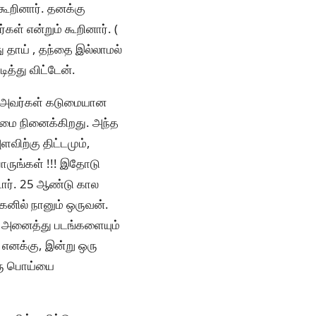
ூறினார். தனக்கு
கள் என்றும் கூறினார். (
 தாய் , தந்தை இல்லாமல்
ித்து விட்டேன்.
ய் அவர்கள் கடுமையான
ைமை நினைக்கிறது. அந்த
விற்கு திட்டமும்,
ாருங்கள் !!! இதோடு
்டார். 25 ஆண்டு கால
கனில் நானும் ஒருவன்.
் அனைத்து படங்களையும்
ய எனக்கு, இன்று ஒரு
ஒரு பொய்யை