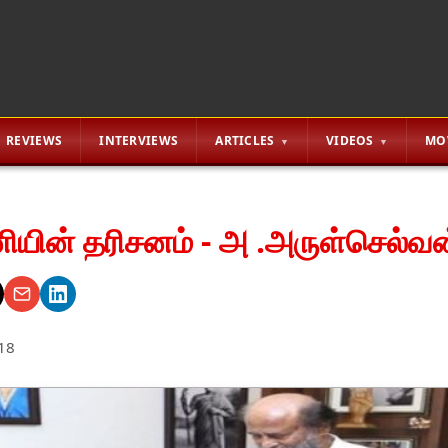
REVIEWS
INTERVIEWS
ARTICLES
VIDEOS
MO
ியின் தரிசனம் - அ .அருள்செல்வன
18