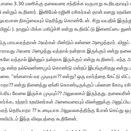
ாலை 3.30 மணிக்கு தலைவரை சந்திக்க வருமாறு கூறியதாவும் க
ி என்றும் கூறினார். இனிமேல் ரஜினி ரசிகர்கள் தான் எனது உறவினர்
ரமான நிகழ்வையும் தெரிந்து கொண்டேன். சிறு வயதில் இருந்து
ிஜய் ). நானும் மிக்க மகிழ்ச்சி என்று கூறிவிட்டு இணைப்பை துண்ட
 திரு.மாயவரத்தான் அவர்கள் மீண்டும் என்னை அழைத்தார். விஜ
, யாராவது அவரை அழைத்து வந்தால் நன்றாக இருக்கும் என்று தல
ளே வந்தால் இன்னும் நன்றாக இருக்கும் என்று கூறினார். எந்த அள
டாது என்ற நல்லெண்ணமும் கொண்டு மன்றம் இயங்குகிறது என்று ப
ல்லை. "உங்களால் வர முடியுமா?? என்று? ஒரு வார்த்தை கேட்டு விட
வராதா?? என்று நினைத்து ஏங்கி கொண்டிருக்கும் பல்லான கோடி ரசி
ரிய வேலை இருக்க முடியும்?? அலுவலகம் இருந்தது. தலைவரின
 பார்க்க, உற்றார் உறவினர்கள் அனைவரையும் விண்ணுக்கு அனுப்பி
வரத் தெரியாதா ?? உடனடியாக அலுவலகத்திற்கு போன் செய்து 
மனைவியிடம் இந்த விஷயத்தை கூறினேன்.