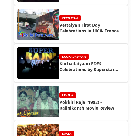
VETTAIYAN
Vettaiyan First Day
Celebrations in UK & France
KOCHADAIYAAN
Kochadaiyaan FDFS
Celebrations by Superstar
Rajinikanth Fans (Part 3)
REVIEW
Pokkiri Raja (1982) -
Rajinikanth Movie Review
KAALA