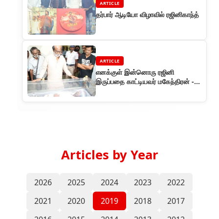
ARTICLE
தர்பார் ஆடியோ விழாவில் ரஜினிகாந்த்
ARTICLE
எனக்குள் இன்னொரு ரஜினி
இருப்பதை காட்டியவர் மகேந்திரன் -
அஞ்சலி செலுத்திய தலைவர்
Articles by Year
2026
2025
2024
2023
2022
2021
2020
2019
2018
2017