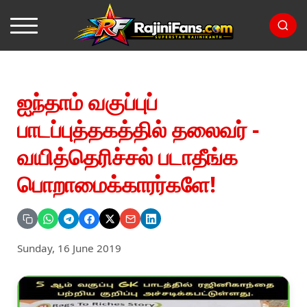
ஐந்தாம் வகுப்புப்
பாடப்புத்தகத்தில் தலைவர் -
வயித்தெரிச்சல் படாதீங்க
பொறாமைக்காரர்களே!
Sunday, 16 June 2019