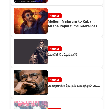
ARTICLE
Mullum Malarum to Kabali :
All the Rajini films references
spotted in Petta
ARTICLE
க்யாரே! செட்டிங்கா??
ARTICLE
பாராளுமன்ற தேர்தல் உணர்த்தும் பாடம்