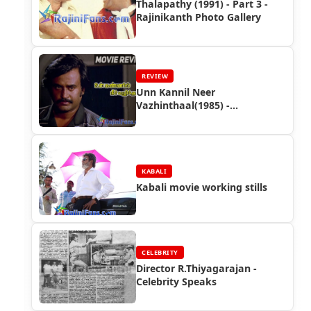
Thalapathy (1991) - Part 3 -
Rajinikanth Photo Gallery
REVIEW
Unn Kannil Neer
Vazhinthaal(1985) -
Rajinikanth Movie Review
KABALI
Kabali movie working stills
CELEBRITY
Director R.Thiyagarajan -
Celebrity Speaks