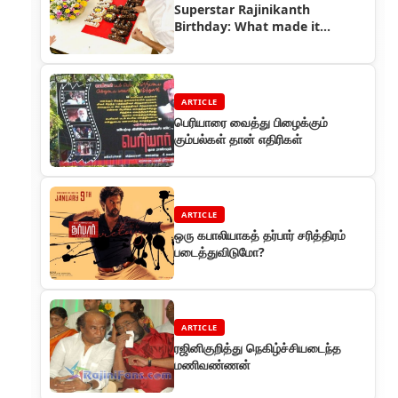
Superstar Rajinikanth
Birthday: What made it
different this year?
ARTICLE
பெரியாரை வைத்து பிழைக்கும்
கும்பல்கள் தான் எதிரிகள்
ARTICLE
ஒரு கபாலியாகத் தர்பார் சரித்திரம்
படைத்துவிடுமோ?
ARTICLE
ரஜினிகுறித்து நெகிழ்ச்சியடைந்த
மணிவண்ணன்