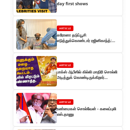
day first shows
ARTICLE
கரோனா தடுப்பூசி
எடுத்துக்கொண்டார் ரஜினிகாந்த்:
ட்விட்டரில் மகள் சவுந்தர்யா பகிர்வு
ARTICLE
பாக்ஸ் ஆபீஸில் கில்லி மாதிரி சொல்லி
அடித்துக் கொண்டிருக்கிறார்
அண்ணாத்த
ARTICLE
உண்மைகள் சொல்வேன் - கலைப்புலி
எஸ்.தாணு