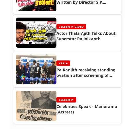
Written by Director S.P.
Muthuraman (Part 3)
CELEBRITY VIDEO
Actor Thala Ajith Talks About
Superstar Rajinikanth
KAALA
Pa Ranjith receiving standing
ovation after screening of
Kaala at a Dalit International
film festival
CELEBRITY
Celebrities Speak - Manorama
(Actress)