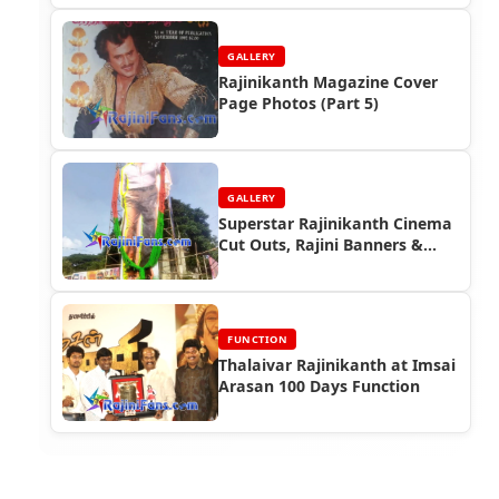
GALLERY
Rajinikanth Magazine Cover
Page Photos (Part 5)
GALLERY
Superstar Rajinikanth Cinema
Cut Outs, Rajini Banners &
Posters (Part 6)
FUNCTION
Thalaivar Rajinikanth at Imsai
Arasan 100 Days Function