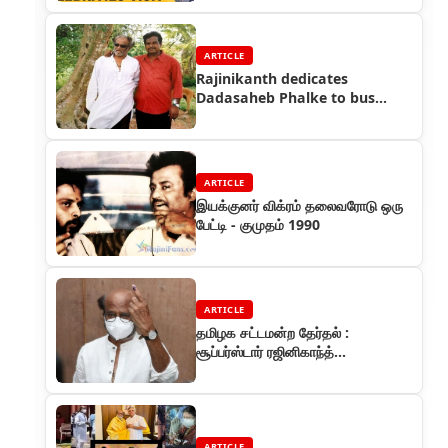
ARTICLE
Rajinikanth dedicates
Dadasaheb Phalke to bus
driver Raj Bahadur - Who is
he?
ARTICLE
இயக்குனர் விக்ரம் தலைவரோடு ஒரு
பேட்டி - குமுதம் 1990
ARTICLE
தமிழக சட்டமன்ற தேர்தல் :
சூப்பர்ஸ்டார் ரஜினிகாந்த்
வாக்களித்தார்!
ARTICLE