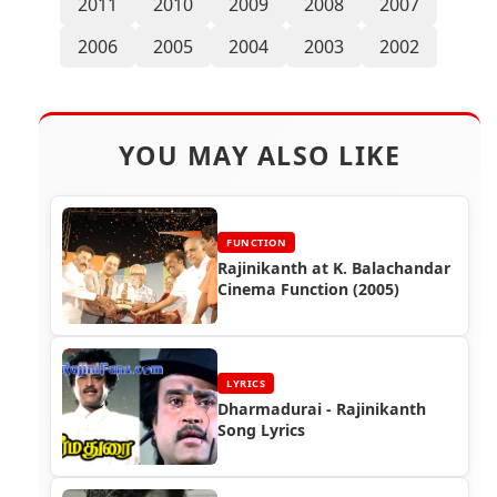
2011
2010
2009
2008
2007
2006
2005
2004
2003
2002
YOU MAY ALSO LIKE
FUNCTION
Rajinikanth at K. Balachandar
Cinema Function (2005)
LYRICS
Dharmadurai - Rajinikanth
Song Lyrics