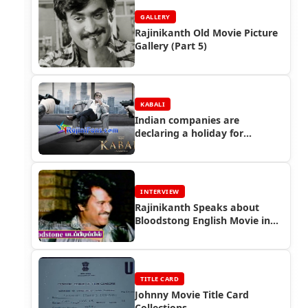
GALLERY
Rajinikanth Old Movie Picture
Gallery (Part 5)
KABALI
Indian companies are
declaring a holiday for
Rajinikanth's 'Kabali'
INTERVIEW
Rajinikanth Speaks about
Bloodstong English Movie in
1987
TITLE CARD
Johnny Movie Title Card
Collections