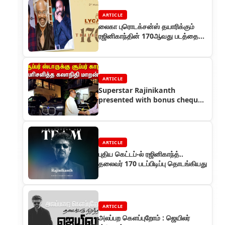
ARTICLE
லைகா புரொடக்சன்ஸ் தயாரிக்கும்
ரஜினிகாந்தின் 170ஆவது படத்தை
ஜெய்பீம் பட இயக்குநர் ஞானவேல்
இயக்குகிறார்
ARTICLE
Superstar Rajinikanth
presented with bonus cheque
and BMW car after Jailer
historic success
ARTICLE
புதிய கெட்டப்-ல் ரஜினிகாந்த்..
தலைவர் 170 படப்பிடிப்பு தொடங்கியது
ARTICLE
அலப்பற கெளப்புறோம் : ஜெயிலர்