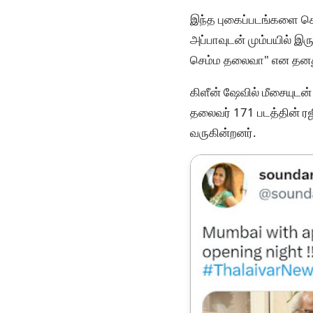
இந்த புகைப்படங்களை சௌந்
அப்பாவுடன் மும்பயில் இ
செம்ம தலைவா" என தனது ப
கிளீன் ஷேவில் மீசையுடன
தலைவர் 171 படத்தின் ர
வருகின்றனர்.