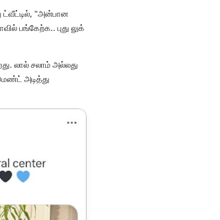
ட்வீட்டில், "அன்பான
ல் பங்கேற்க.. புது லுக்
து. லால் சலாம் அல்லது
ெண்ட் அடித்து