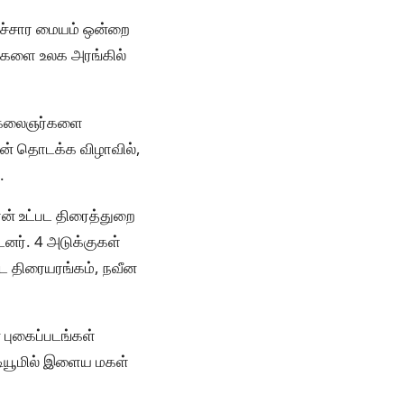
ாச்சார மையம் ஒன்றை
லைகளை உலக அரங்கில்
ம் கலைஞர்களை
ன் தொடக்க விழாவில்,
.
ான் உட்பட திரைத்துறை
னர். 4 அடுக்குகள்
ட திரையரங்கம், நவீன
ன புகைப்படங்கள்
ஸ்டியூமில் இளைய மகள்