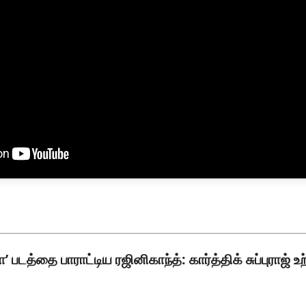
’ படத்தை பாராட்டிய ரஜினிகாந்த்: கார்த்திக் சுப்புராஜ் உ