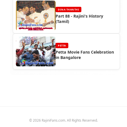
DINA THANTHI
Part 88 - Rajini's History
(Tamil)
PETTA
Petta Movie Fans Celebration
in Bangalore
© 2026 RajiniFans.com. All Rights Reserved.