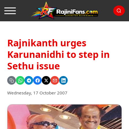
Rajnikanth urges
Karunanidhi to step in
Sethu issue
Wednesday, 17 October 2007