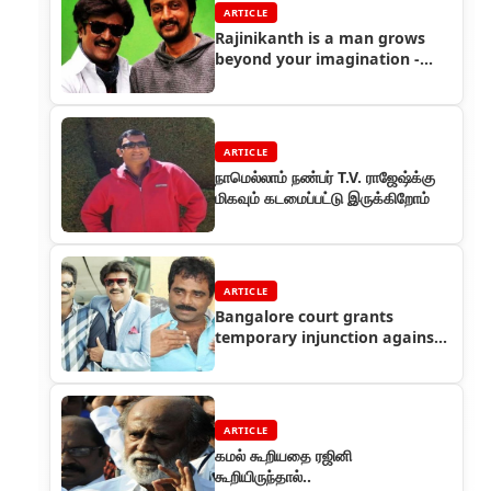
ARTICLE
Rajinikanth is a man grows
beyond your imagination -
Actor Sudeep
ARTICLE
நாமெல்லாம் நண்பர் T.V. ராஜேஷ்க்கு
மிகவும் கடமைப்பட்டு இருக்கிறோம்
ARTICLE
Bangalore court grants
temporary injunction against
distributor Singaravelan and
105 medias
ARTICLE
கமல் கூறியதை ரஜினி
கூறியிருந்தால்..