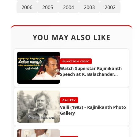
2006
2005
2004
2003
2002
YOU MAY ALSO LIKE
FUNCTION VIDEO
Watch Superstar Rajinikanth
Speech at K. Balachander
Chinnathirai Award Function
(2000)
GALLERY
Valli (1993) - Rajinikanth Photo
Gallery