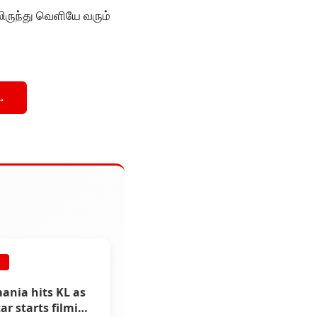
ருந்து வெளியே வரும்
→
E
ania hits KL as
ar starts filming