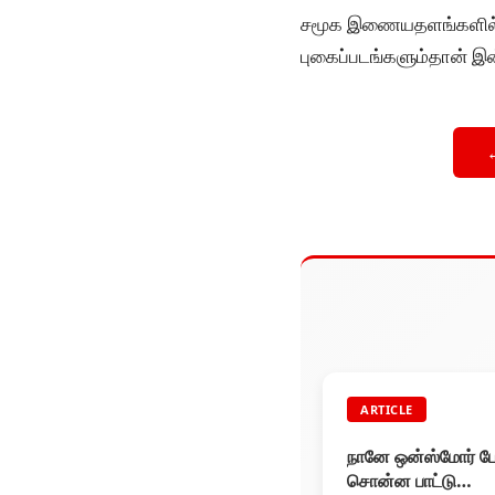
சமூக இணையதளங்களில் ரஜ
புகைப்படங்களும்தான் இ
ARTICLE
நானே ஒன்ஸ்மோர் ப
சொன்ன பாட்டு