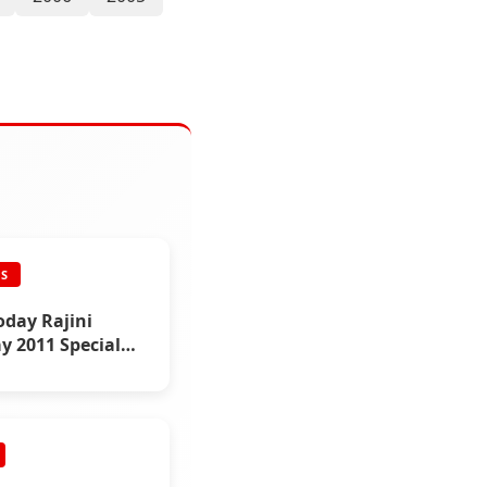
ES
oday Rajini
y 2011 Special
 (Part 1)