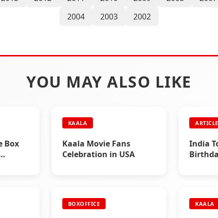
2004
2003
2002
YOU MAY ALSO LIKE
KAALA
ARTICL
e Box
Kaala Movie Fans
India T
Celebration in USA
Birthda
Edition
BOXOFFICE
KAALA