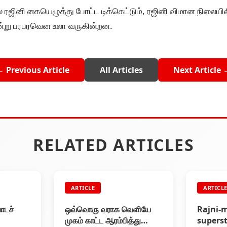
ினி கையெழுத்து போட்ட டிக்கெட்டும், ரஜினி விமான நிலையிலி
ன்று பரபரவென உலா வருகின்றன.
← Previous Article
All Articles
Next Article 
RELATED ARTICLES
ARTICLE
ARTICL
ோடச்
ஒவ்வொரு வராக வெளியே
Rajni-m
முகம் காட்ட ஆரம்பித்து
superst