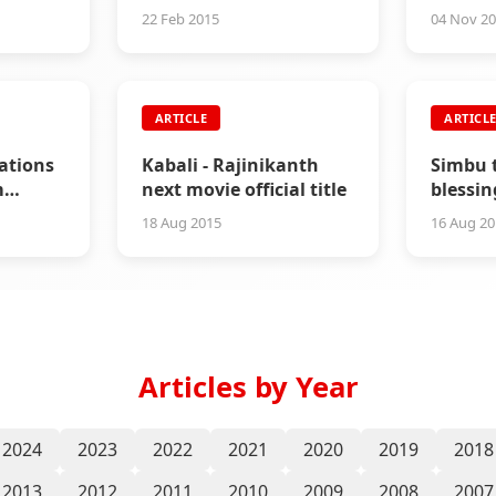
பிராமி
இருக்கிறார்கள்
there
22 Feb 2015
04 Nov 2
ARTICLE
ARTICL
rations
Kabali - Rajinikanth
Simbu 
m
next movie official title
blessin
 Club
Rajinik
18 Aug 2015
16 Aug 2
Articles by Year
2024
2023
2022
2021
2020
2019
2018
2013
2012
2011
2010
2009
2008
2007