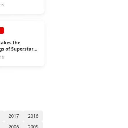
015
E
takes the
gs of Superstar
anth for Vaalu!
015
2017
2016
2006
2005