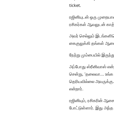
ticket.
ரஜினியுடன் ஒரு முறையா
ரசிகர்கள் ஆவலுடன் காத்
அவர் செல்லும் இடங்களி
கைகுலுக்கி தங்கள் ஆசைய
நேற்று மும்பையில் இருந்
அப்போது ஸ்ரீனிவாஸ் என்ற
சென்று, 'தலைவா... உங்க
தெரியவில்லை அவருக்கு.
என்றார்.
ரஜினியும், ரசிகரின் ஆச
போட்டுள்ளார். இது அந்த