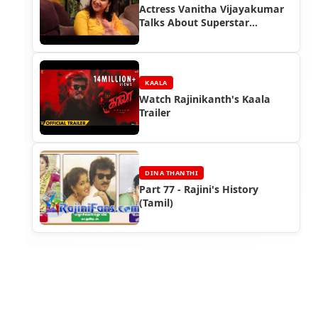
Actress Vanitha Vijayakumar
Talks About Superstar
Rajinikanth
KAALA
Watch Rajinikanth's Kaala
Trailer
DINA THANTHI
Part 77 - Rajini's History
(Tamil)