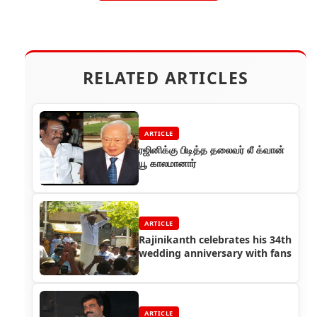
RELATED ARTICLES
ARTICLE
ரஜினிக்கு பிடித்த தலைவர் லீ க்வான்
யூ காலமானார்
ARTICLE
Rajinikanth celebrates his 34th
wedding anniversary with fans
ARTICLE