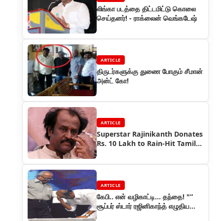
லிங்கா படத்தை திட்டமிட்டு கொலை
செய்தனர்! - ராக்லைன் வெங்கடேஷ்
ARTICLE
திருடர்களுக்கு துணை போகும் சீமான்
அன்ட் கோ!
ARTICLE
Superstar Rajinikanth Donates
Rs. 10 Lakh to Rain-Hit Tamil
Nadu
ARTICLE
கேபி.. என் வழிகாட்டி… தந்தை! "“
சூப்பர் ஸ்டார் ரஜினிகாந்த் எழுதிய
உருக்கமான கட்டுரை