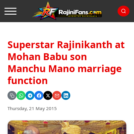
Superstar Rajinikanth at
Mohan Babu son
Manchu Mano marriage
function
Thursday, 21 May 2015