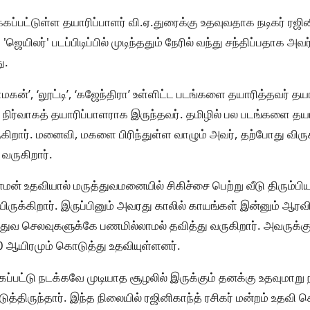
கப்பட்டுள்ள தயாரிப்பாளர் வி.ஏ.துரைக்கு உதவுவதாக நடிகர் ரஜின
 'ஜெயிலர்' படப்பிடிப்பில் முடிந்ததும் நேரில் வந்து சந்திப்பதாக 
ு.
மகன்’, ‘லூட்டி’, ‘கஜேந்திரா’ உள்ளிட்ட படங்களை தயாரித்தவர் தயா
ல் நிர்வாகத் தயாரிப்பாளராக இருந்தவர். தமிழில் பல படங்களை தயா
கிறார். மனைவி, மகளை பிரிந்துள்ள வாழும் அவர், தற்போது விருக
வருகிறார்.
ராமன் உதவியால் மருத்துவமனையில் சிகிச்சை பெற்று வீடு திரும்பிய
ிருக்கிறார். இருப்பினும் அவரது காலில் காயங்கள் இன்னும் ஆரவ
்துவ செலவுகளுக்கே பணமில்லாமல் தவித்து வருகிறார். அவருக்கு ந
0 ஆயிரமும் கொடுத்து உதவியுள்ளனர்.
ப்பட்டு நடக்கவே முடியாத சூழலில் இருக்கும் தனக்கு உதவுமாறு ந
த்திருந்தார். இந்த நிலையில் ரஜினிகாந்த் ரசிகர் மன்றம் உதவி