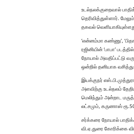
உடல்நலக்குறைவால் பாதிக்
தெரிவித்துள்ளார். மேலும்
தகவல் வெளியாகியுள்ளத
‘என்னம்மா கண்ணு’, ‘பிதா
ரஜினியின் ‘பாபா’ படத்தி
நோயால் அவதிப்பட்டு வரு
ஒன்றில் தனியாக வசித்து 
இயக்குநர் எஸ்.பி.முத்து
அளவிற்கு உடல்நலம் தேறிய
மெலிந்தும் அன்றாட மருத
லட்சமும், கருணாஸ் ரூ.5
சர்க்கரை நோயால் பாதிக்க
வி.ஏ.துரை கோரிக்கை விடு