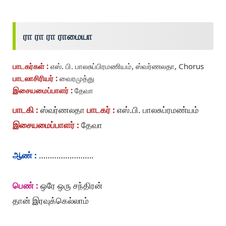
ரா ரா ரா ராமையா
பாடகர்கள் :
எஸ். பி. பாலசுப்பிரமணியம், ஸ்வர்ணலதா, Chorus
பாடலாசிரியர் :
வைரமுத்து
இசையமைப்பாளர் :
தேவா
பாடகி :
ஸ்வர்ணலதா
பாடகர் :
எஸ்.பி. பாலசுப்ரமண்யம்
இசையமைப்பாளர் :
தேவா
ஆண் :
…………………….
பெண் :
ஒரே ஒரு சந்திரன்
தான் இரவுக்கெல்லாம்