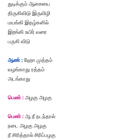
துடிக்கும் ஆசையை
திருகிவிடு இருவிழி
மயங்கி இதழ்களில்
இறங்கி உயிர் வரை
பருகி விடு
ஆண் :
ஹோ முத்தம்
வழங்காது ரத்தம்
அடங்காது
பெண் :
அழகு அழகு
பெண் :
ஆ நீ நடந்தால்
நடை அழகு அழகு
நீ சிரித்தால் சிரிப்பழகு