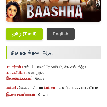
தமிழ் (Tamil)
English
நீ நடந்தால் நடை அழகு
பாடகர்கள் :
எஸ். பி. பாலசுப்பிரமணியம், கே. எஸ். சித்ரா
பாடலாசிரியர் :
வைரமுத்து
இசையமைப்பாளர் :
தேவா
பாடகி :
கே.எஸ். சித்ரா
பாடகர் :
எஸ்.பி. பாலசுப்ரமணியம்
இசையமைப்பாளர் :
தேவா