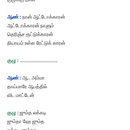
ஆண் :
நான் ஆட்டோக்காரன்
ஆட்டோக்காரன் நாளும்
தெரிஞ்ச ரூட்டுக்காரன்
நியாயம் உள்ள ரேட்டுக் காரன்
குழு :
…………………………
ஆண் :
ஆ.. அம்மா
தாய்மாரே ஆபத்தில்
விட மாட்டேன்
குழு :
ஜும்த லக்கடி
ஜும்தா ஹே ஜும்த
லக்கடி ஜும்தா