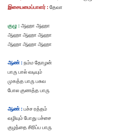
இசையமைப்பாளர் :
தேவா
குழு :
ஆஹா ஆஹா
ஆஹா ஆஹா ஆஹா
ஆஹா ஆஹா ஆஹா
ஆண் :
நம்ம தோழன்
பாரு பால் வடியும்
முகத்த பாரு பசுவ
போல குணத்த பாரு
ஆண் :
பச்ச ரத்தம்
வழியும் போது பச்சை
குழந்தை சிரிப்ப பாரு