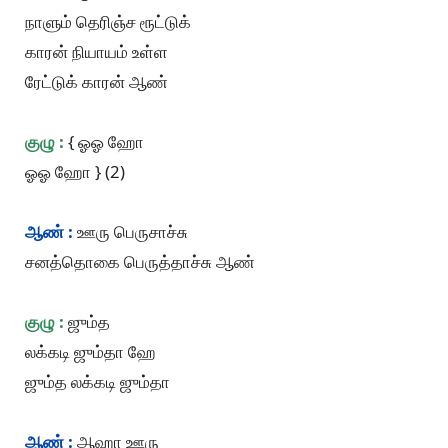
நாளும் தெரிஞ்ச ரூட்டுக்
காரன் நியாயம் உள்ள
ரேட்டுக் காரன் ஆண்
குழு :
{ ஓஓ ஹோ
ஓஓ ஹோ } (2)
ஆண் :
ஊரு பெருசாச்சு
சனத்தொகை பெருத்தாச்சு ஆண்
குழு :
ஜும்த
லக்கடி ஜும்தா ஹே
ஜும்த லக்கடி ஜும்தா
ஆண் :
ஆஹா ஊரு