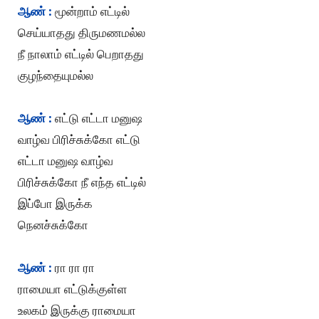
ஆண் :
மூன்றாம் எட்டில்
செய்யாதது திருமணமல்ல
நீ நாலாம் எட்டில் பெறாதது
குழந்தையுமல்ல
ஆண் :
எட்டு எட்டா மனுஷ
வாழ்வ பிரிச்சுக்கோ எட்டு
எட்டா மனுஷ வாழ்வ
பிரிச்சுக்கோ நீ எந்த எட்டில்
இப்போ இருக்க
நெனச்சுக்கோ
ஆண் :
ரா ரா ரா
ராமையா எட்டுக்குள்ள
உலகம் இருக்கு ராமையா