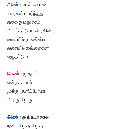
ஆண் :
மடல் கொண்ட
மலர்கள் மலர்ந்தது
எனக்கு மது ரசம்
அருந்தட்டுமா விடிகின்ற
வரையில் முடிகின்ற
வரையில் கவிதைகள்
எழுதட்டுமா
பெண் :
முத்தம்
என்ற கடலில்
முத்து குளிப்போமா
அழகு அழகு
ஆண் :
ஓ நீ நடந்தால்
நடை அழகு அழகு