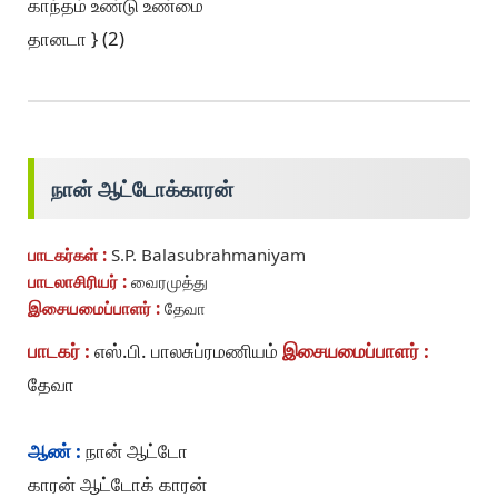
காந்தம் உண்டு உண்மை
தானடா } (2)
நான் ஆட்டோக்காரன்
பாடகர்கள் :
S.P. Balasubrahmaniyam
பாடலாசிரியர் :
வைரமுத்து
இசையமைப்பாளர் :
தேவா
பாடகர் :
எஸ்.பி. பாலசுப்ரமணியம்
இசையமைப்பாளர் :
தேவா
ஆண் :
நான் ஆட்டோ
காரன் ஆட்டோக் காரன்