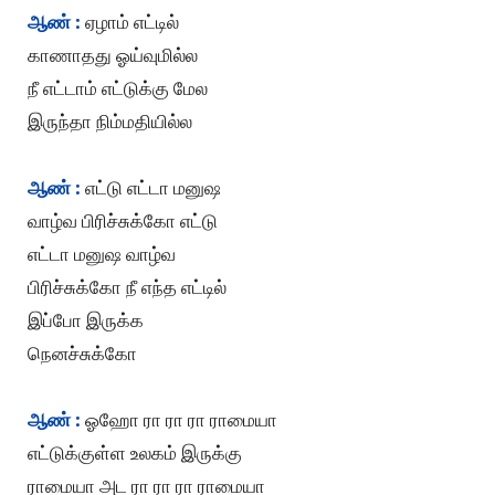
ஆண் :
ஏழாம் எட்டில்
காணாதது ஓய்வுமில்ல
நீ எட்டாம் எட்டுக்கு மேல
இருந்தா நிம்மதியில்ல
ஆண் :
எட்டு எட்டா மனுஷ
வாழ்வ பிரிச்சுக்கோ எட்டு
எட்டா மனுஷ வாழ்வ
பிரிச்சுக்கோ நீ எந்த எட்டில்
இப்போ இருக்க
நெனச்சுக்கோ
ஆண் :
ஓஹோ ரா ரா ரா ராமையா
எட்டுக்குள்ள உலகம் இருக்கு
ராமையா அட ரா ரா ரா ராமையா