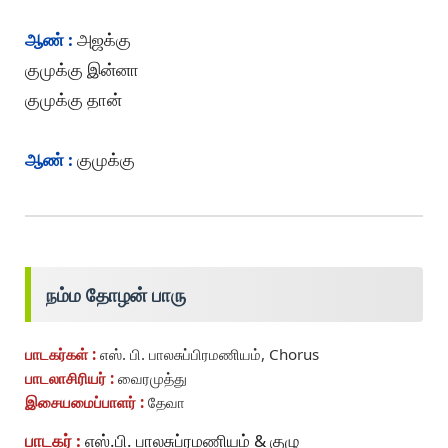
ஆண் :
அஜக்கு
குமுக்கு இன்னா
குமுக்கு தான்
ஆண் :
குமுக்கு
நம்ம தோழன் பாரு
பாடகர்கள் :
எஸ். பி. பாலசுப்பிரமணியம், Chorus
பாடலாசிரியர் :
வைரமுத்து
இசையமைப்பாளர் :
தேவா
பாடகர் :
எஸ்.பி. பாலசுப்ரமணியம் & குழு