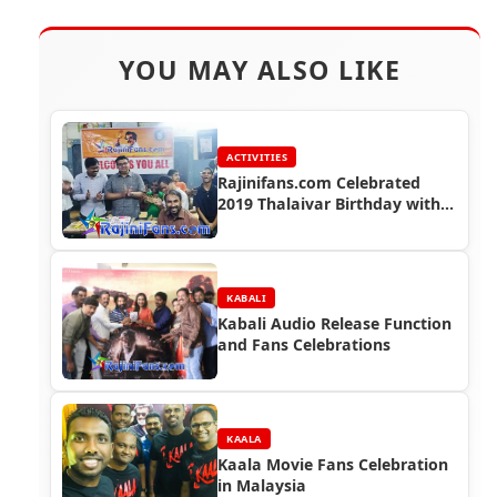
YOU MAY ALSO LIKE
ACTIVITIES
Rajinifans.com Celebrated
2019 Thalaivar Birthday with
Mentally Retarded Children
KABALI
Kabali Audio Release Function
and Fans Celebrations
KAALA
Kaala Movie Fans Celebration
in Malaysia