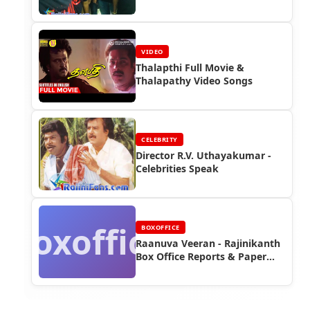
VIDEO
Thalapthi Full Movie &
Thalapathy Video Songs
CELEBRITY
Director R.V. Uthayakumar -
Celebrities Speak
Boxoffice
BOXOFFICE
Raanuva Veeran - Rajinikanth
Box Office Reports & Paper
Ads