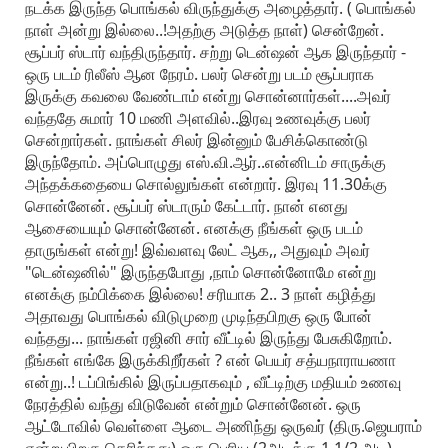
நடக்க இருந்த பொங்கல் விருந்துக்கு அழைத்தார். ( பொங்கல்
நாள் அன்று இல்லை..!அதற்கு அடுத்த நாள்) சென்றேன்.
சூப்பர் ஸ்டார் வந்திருந்தார். சற்று டென்ஷன் ஆக இருந்தார் -
ஒரு படம் ரிலீஸ் ஆன நேரம். பலர் சென்று படம் சூப்பராக
இருக்கு கவலை வேண்டாம் என்று சொன்னார்கள்....அவர்
வந்ததே சுமார் 10 மணி அளவில்..இரவு உணவுக்கு பலர்
சென்றார்கள். நாங்கள் சிலர் இன்னும் பேசிக்கொண்டு
இருந்தோம். அப்பொழுது எஸ்.வி.ஆர்..என்னிடம் சாருக்கு
அந்தக்கதையை சொல்லுங்கள் என்றார். இரவு 11.30க்கு
சொன்னேன். சூப்பர் ஸ்டாரும் கேட்டார். நான் எனது
ஆசையையும் சொன்னேன். எனக்கு நீங்கள் ஒரு படம்
தாருங்கள் என்று! இவ்வளவு லேட் ஆக,, அதுவும் அவர்
"டென்ஷனில்" இருந்தபோது ,நாம் சொன்னோமே என்று
எனக்கு நம்பிக்கை இல்லை! சரியாக 2.. 3 நாள் கழித்து
அதாவது பொங்கல் விடுமுறை முடிந்தபிறகு ஒரு போன்
வந்தது... நாங்கள் ரஜினி சார் வீட்டில் இருந்து பேசுகிறோம்.
நீங்கள் எங்கே இருக்கிறீர்கள் ? என் பெயர் சத்யநாராயணா
என்று..! டப்பிங்கில் இருப்பதாகவும் , வீட்டிற்கு மதியம் உணவு
நேரத்தில் வந்து விடுவேன் என்றும் சொன்னேன். ஒரு
ஆட்டோவில் வெள்ளை ஆடை அணிந்து ஒருவர் (திரு.ஜெயராம்