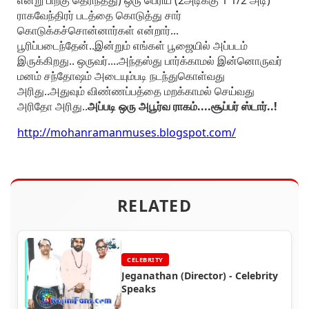
என்று பிறகு தெரிந்தது) ஒரு பெரிய (2அடிக்கு 1 1/2 அடி)
ராகவேந்திரர் படத்தை கொடுத்து சார்
கொடுக்கச்சொன்னார்கள் என்றார்...
பூரிப்படைந்தேன்..இன்றும் எங்கள் பூஜையில் அப்படம்
இருக்கிறது.. ஒருவர்....அந்தஸ்து பார்க்காமல் இன்னொருவர்
மனம் சந்தோஷம் அடையும்படி நடந்துகொள்வது
அரிது..அதுவும் விண்ணப்பத்தை மறக்காமல் செய்வது
அரிதோ அரிது..
அப்படி ஒரு அபூர்வ ராகம்....சூப்பர் ஸ்டார்..!
http://mohanramanmuses.blogspot.com/
RELATED
CELEBRITY
Jeganathan (Director) - Celebrity
Speaks