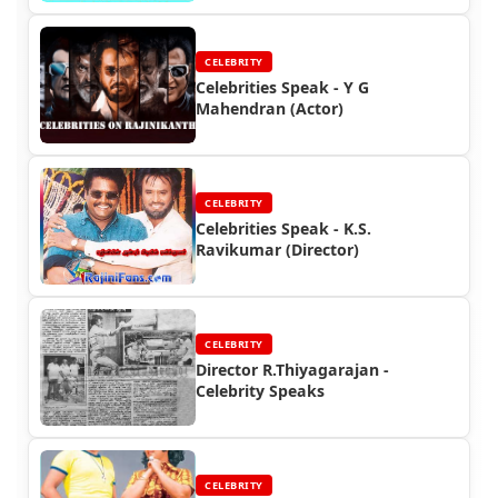
CELEBRITY
Celebrities Speak - Y G
Mahendran (Actor)
CELEBRITY
Celebrities Speak - K.S.
Ravikumar (Director)
CELEBRITY
Director R.Thiyagarajan -
Celebrity Speaks
CELEBRITY