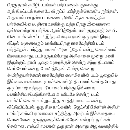
பிறகு நான் தமிழ்ப்படங்கள் பார்ப்பதைக் குறைத்து
ஆங்கிலப்படங்களையே விரும்பி பார்த்துக்கொண்டிருந்தேன்.
அதனால் பல நல்ல படங்களை, ரிலீஸ் ஆன காலத்தில்
பார்க்கவில்லை. திரை உலகிற்கு வந்த பிறகு இவைகளை
ஒவ்வொன்றாக பார்க்க ஆரம்பித்தேன். என் குருநாதர் கே.பி.
யின் படங்கள் உட்பட! இந்த லிஸ்டில் நான் ஒரு நாள் இரவு
வீட்டில் அனைவரும் உறங்கியபிறகு ராகவேந்திரர் படம்
பார்த்தேன். பார்த்து பரவசம் அடைந்தேன் என்று சொன்னால்
மிகையாகாது. படம் முடியும்போது அதிகாலை மூன்று மணி
இருக்கும். நான் பூஜை அறைக்குச் சென்று சற்று தியானம்
செய்வோம் என்று யோசித்தேன். அங்கு சென்று
அமர்ந்துபார்த்தால் ராகவேந்திர சுவாமிகளின் படம் பூஜையில்
இல்லை. கண்ணை மூடிக்கொண்டு தியானம் செய்த போது
ஒரு ப்ளாஷ் வந்தது. நீ யாரைப்பார்த்து இவ்வளவு
உணர்ச்சிவசப்படுகிறாயோ அவரிடமே சென்று படம்
வாங்கிக்கொள் என்று... இது சாத்தியமா....... என்று
விட்டுவிட்டேன். ஒரு சில நாட்களில், ஜெய்ஸ்ரீ பிக்சர்ஸ் அதிபர்
டாக்டர்.எஸ்.வி.ரமணனை சந்தித்து அவரிடம் இக்கதையை
சொன்னேன். முடிந்ததைச்செய்கிறேன் என்றார். நாட்கள்
சென்றன. எஸ்.வி.ரமணன் ஒரு நாள் அவரது அலுவலகத்தில்