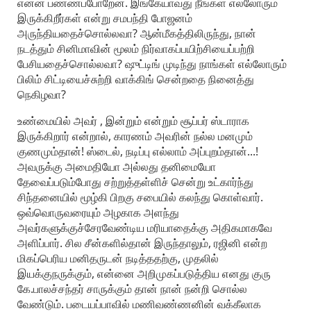
என்ன பண்ணப்போறேன். இங்கேயாவது நீங்கள் எல்லோரும்
இருக்கிறீர்கள் என்று சமபந்தி போஜனம்
அருந்தியதைச்சொல்லவா? ஆன்மீகத்திலிருந்து, நான்
நடத்தும் சினிமாவின் மூலம் நிர்வாகப்பயிற்சியைப்பற்றி
பேசியதைச்சொல்லவா? ஷுட்டிங் முடிந்து நாங்கள் எல்லோரும்
பிலிம் சிட்டியைச்சுற்றி வாக்கிங் சென்றதை நினைத்து
நெகிழவா?
உண்மையில் அவர் , இன்றும் என்றும் சூப்பர் ஸ்டாராக
இருக்கிறார் என்றால், காரணம் அவரின் நல்ல மனமும்
குணமும்தான்! ஸ்டைல், நடிப்பு எல்லாம் அப்புறம்தான்...!
அவருக்கு அமைதியோ அல்லது தனிமையோ
தேவைப்படும்போது சற்றுத்தள்ளிச் சென்று உட்கார்ந்து
சிந்தனையில் மூழ்கி பிறகு சபையில் கலந்து கொள்வார்.
ஒவ்வொருவரையும் அழகாக அளந்து
அவர்களுக்குச்சேரவேண்டிய மரியாதைக்கு அதிகமாகவே
அளிப்பார். சில சீன்களில்தான் இருந்தாலும், ரஜினி என்ற
மிகப்பெரிய மனிதருடன் நடித்ததற்கு, முதலில்
இயக்குநருக்கும், என்னை அறிமுகப்படுத்திய எனது குரு
கே.பாலச்சந்தர் சாருக்கும் தான் நான் நன்றி சொல்ல
வேண்டும். படையப்பாவில் மணிவண்ணனின் வக்கீலாக