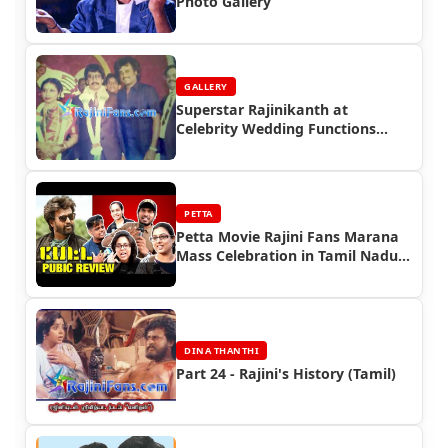
Photo Gallery
GALLERY
Superstar Rajinikanth at
Celebrity Wedding Functions
(Part 7)
PETTA
Petta Movie Rajini Fans Marana
Mass Celebration in Tamil Nadu
(Part 5)
DINA THANTHI
Part 24 - Rajini's History (Tamil)