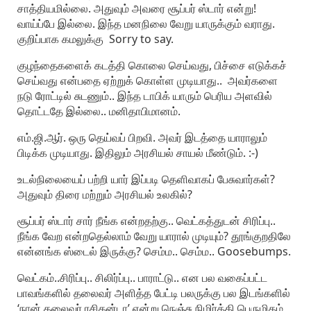
சாத்தியமில்லை. அதுவும் அவரை சூப்பர் ஸ்டார் என்று!
வாய்ப்பே இல்லை. இந்த மனநிலை வேறு யாருக்கும் வராது.
குறிப்பாக கமலுக்கு Sorry to say.
குழந்தைகளைக் கடத்தி கொலை செய்வது, பிச்சை எடுக்கச்
செய்வது என்பதை ஏற்றுக் கொள்ள முடியாது.. அவர்களை
நடு ரோட்டில் சுடணும்.. இந்த டாபிக் யாரும் பெரிய அளவில்
தொட்டதே இல்லை.. மனிதாபிமானம்.
எம்.ஜி.ஆர். ஒரு தெய்வப் பிறவி. அவர் இடத்தை யாராலும்
பிடிக்க முடியாது. இதிலும் அரசியல் சாயல் மீண்டும். :-)
உடல்நிலையைப் பற்றி யார் இப்படி தெளிவாகப் பேசுவார்கள்?
அதுவும் திரை மற்றும் அரசியல் உலகில்?
சூப்பர் ஸ்டார் சார் நீங்க என்றதற்கு.. வெட்கத்துடன் சிரிப்பு..
நீங்க வேற என்றதெல்லாம் வேறு யாரால் முடியும்? தூங்குறதிலே
என்னங்க ஸ்டைல் இருக்கு? செம்ம.. செம்ம.. Goosebumps.
வெட்கம்..சிரிப்பு.. சிலிர்ப்பு.. பாராட்டு.. என பல வகைப்பட்ட
பாவங்களில் தலைவர் அளித்த பேட்டி பலருக்கு பல இடங்களில்
‘நான் தலைவர் ரசிகன்டா’ என்று நெஞ்சு நிமிர்த்தி பெருமிதம்