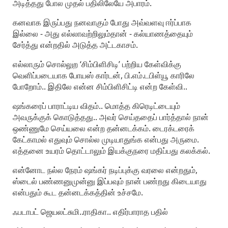
அடித்தது போல முதல் பதிலிலேயே அபாரம்.
கனவாக இருப்பது நனவாகும் போது அவ்வளவு ஈர்ப்பாக
இல்லை - அது எல்லாவற்றிலும்தான் - கல்யாணத்தையும்
சேர்த்து என்றதில் அடுத்த அட்டகாசம்.
எல்லாரும் சொல்லுற ‘சிம்பிளிசிடி’ பற்றிய கேள்விக்கு
வெளிப்படையாக போயஸ் கார்டன், பி.எம்.டபிள்யூ காரிலே
போறோம்.. இதிலே என்ன சிம்பிளிசிட்டி என்ற கேள்வி..
ஷங்கரைப் பாராட்டிய விதம்.. மொத்த கிரெடிட்டையும்
அவருக்குக் கொடுத்தது.. அவர் செய்ததைப் பார்த்தால் நான்
ஒண்ணுமே செய்யலை என்ற தன்னடக்கம். டைரக்டரைக்
கேட்காமல் எதுவும் சொல்ல முடியாதுங்க என்பது அருமை.
எத்தனை உயரம் தொட்டாலும் இயக்குநரை மதிப்பது கலக்கல்.
என்னோட நல்ல நேரம் ஷங்கர் நடிப்புக்கு வரலை என்றதும்,
ஸ்டைல் பண்ணனுமுன்னு இப்பவும் நான் பண்றது கிடையாது
என்பதும் கூட தன்னடக்கத்தின் உச்சமே.
ஃபடாபட் ஜெயலட்சுமி..ராதிகா.. எதிர்பாராத பதில்