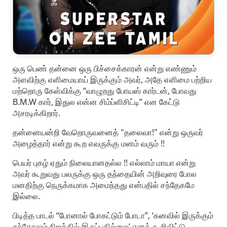
ஒரு பெண் தன்னை ஒரு பிச்சைக்காரன் என்று எண்ணும்
அளவிற்கு எளிமையாய் இருக்கும் அவர், அதே எளிமை பற்றிய
மற்றொரு கேள்விக்கு “வாழுறது போயஸ் கார்டன், போவது
B.M.W கார், இதுல என்ன சிம்ப்ளிசிட்டி” என கேட்டு
அசரடிக்கிறார்.
தன்னையன்றி வேறொருவனைத் "தலைவா!" என்று ஒருவர்
அழைத்தார் என்று கூற எவருக்கு மனம் வரும் !!
பெயர் புகழ் ஏதும் நிலையானதல்ல !! எல்லாம் மாயா என்று
அவர் கூறுவது பலருக்கு ஒரு தந்தையின் அறிவுரை போல
மனதிற்கு நெருக்கமாக அமைந்தது என்பதில் சந்தேகமே
இல்லை.
பிடித்த பாடல் “போனால் போகட்டும் போடா”, ‘கனவில் இருக்கும்
சந்தோஷம் நிஜத்தில் இருப்பதில்லை’ எனக் கூறிவிட்டு