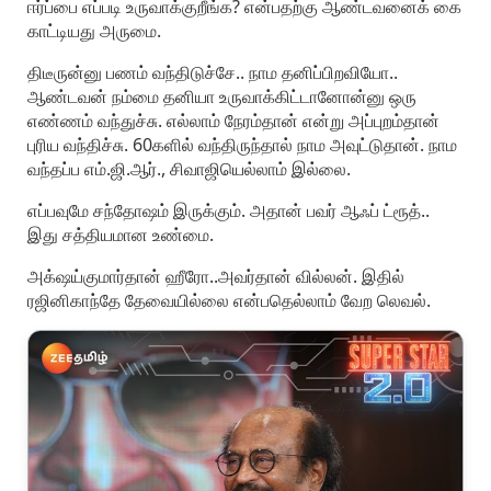
ஈர்ப்பை எப்படி உருவாக்குறீங்க? என்பதற்கு ஆண்டவனைக் கை
காட்டியது அருமை.
திடீருன்னு பணம் வந்திடுச்சே.. நாம தனிப்பிறவியோ..
ஆண்டவன் நம்மை தனியா உருவாக்கிட்டானோன்னு ஒரு
எண்ணம் வந்துச்சு. எல்லாம் நேரம்தான் என்று அப்புறம்தான்
புரிய வந்திச்சு. 60களில் வந்திருந்தால் நாம அவுட்டுதான். நாம
வந்தப்ப எம்.ஜி.ஆர்., சிவாஜியெல்லாம் இல்லை.
எப்பவுமே சந்தோஷம் இருக்கும். அதான் பவர் ஆஃப் ட்ரூத்..
இது சத்தியமான உண்மை.
அக்‌ஷய்குமார்தான் ஹீரோ..அவர்தான் வில்லன். இதில்
ரஜினிகாந்தே தேவையில்லை என்பதெல்லாம் வேற லெவல்.