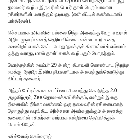
ஆனால் அர்ச்சனா அவர்கள் Option கொடுக்கும் பொழுது
தலைவர் கூறிய இருவரின் பெயர் தான் பெரும்பாலான
ரசிகர்களின் மனதிலும் ஓடியது. (என் வீட்டில் கண்கூடாகப்
பார்த்தேன்).
நிச்சயமாக ரசிகனின் பல்ஸை இந்த அளவுக்கு வேறு எவரால்
அறிய முடியும் எனத் தெரியவில்லை. என்ன மாறி கதை
வேண்டும் எனக் கேட்ட போது ‘நமக்குக் கிளாஸ்ஸிக் எல்லாம்
ஒத்து வராது, மாஸ் தான்’ எனக் கூறியதும் பொருந்தும்.
மொத்தத்தில் நவம்பர் 29 அன்று தீபாவளி கொண்டாட இருந்த
நமக்கு, நேற்றே இனிய தீபாவளியாக அமைத்துக்கொடுத்து
விட்டார் தலைவர்.
அந்தப் பேட்டிக்கான வாய்ப்பை அமைத்து கொடுத்த 2.0
குழுவிற்கும், Zee தொலைக்காட்சிக்கும், என்றும் இதை
நினைவில் நீங்கா வண்ணம் ஒரு தலைவரின் ரசிகையாகத்
தொகுத்து வழங்கிய அர்ச்சனா அவர்களுக்கும் அனைத்து
தலைவரின் ரசிகர்கள் சார்பாக நன்றியை தெரிவித்துக்
கொள்கிறேன்.
-விக்னேஷ் செல்வராஜ்