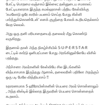
போட்டி பொறமை வஞ்சகம் இல்லை; தன்னுடைய சமகாலப்
போட்டியாளராக இருந்த கமல்ஹாசன் பற்றிய கேள்விக்கு
‘கமலோடு ஒரே காரில் பயணம் செய்த போது கிள்ளி
பார்த்துக்கொண்டேன்’ எனக் குழந்தை போலக் கூறியதெல்லாம்
வேற லெவல்.
அது ஒரு தனி மரியாதையைத் தலைவர் மீது கொண்டு
வருகிறது.
இதனால் தான் அந்த நிகழ்ச்சியில் S-U-P-E-R S-T-A-R
டைட்டில் கார்டு ஒளிபரப்பான போது அரங்கினுள்ளேயே விசில்
பறந்தது.
அர்ச்சனா அவர்களின் கேள்வியே சில இடங்களில்
வித்யாசமாக இருந்தது ஆனால், தலைவரின் பதிலோ அதற்கும்
ஒரு படி மேலே வித்தியாசம் !!
உதாரணமாக 5 ஹீரோயின்களின் பெயரை அவர் சொன்னாலும்
, அந்த லிஸ்டில் இல்லாத இருவரின் பெயரை சொன்னதைக்
கூறலாம்.