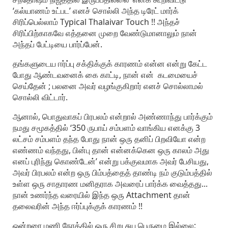
‘கல்யாணம் உட்பட’ எனச் சொல்லி அந்த டிரேட் மார்க்
சிரிப்பெல்லாம் Typical Thalaivar Touch !! அந்தச்
சிரிப்பிற்காகவே எத்தனை முறை வேண்டுமானாலும் நான்
அந்தப் பேட்டியை பார்ப்பேன்.
தங்களுடைய ஈர்ப்பு சக்திக்குக் காரணம் என்ன என்று கேட்ட
போது ஆண்டவனைக் கை காட்டி, நான் என் கடமையைச்
செய்தேன் ; பலனை அவர் வழங்குகிறார் எனச் சொல்லாமல்
சொல்லி விட்டார்.
ஆனால், பொதுவாகப் பிரபலம் என்றால் அண்ணாந்து பார்க்கும்
நமது சமூகத்தில் ‘350 ருபாய் சம்பளம் வாங்கிய எனக்கு 3
லட்சம் சம்பளம் தந்த போது நான் ஒரு தனிப் பிறவியோ என்ற
எண்ணம் வந்தது, பின்பு தான் என்னக்கென ஒரு காலம் அது
எனப் புரிந்து கொண்டேன்’ என்று பக்குவமாக அவர் பேசியது,
அவர் பிரபலம் என்ற ஒரு பிம்பத்தைத் தாண்டி நம் குடும்பத்தில்
உள்ள ஒரு சாதாரண மனிதராக அவரைப் பார்க்க வைத்தது...
நான் உணர்ந்த வரையில் இந்த ஒரு Attachment தான்
தலைவரின் அந்த ஈர்ப்புக்குக் காரணம் !!
ஒன்றரை மணி நேரத்தில் ஒரு சிறு சுய பெருமை இல்லை;