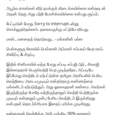
அபூர்வ ராகங்கள் வீடு நமக்குக் கிடைக்கவில்லை என்றவுடன்
அதன் பிறகு அது பற்றி யோசிக்கவில்லை என்பது சூப்பர்.
பேட்டியின் போது Sorry to interrupt..ன்னு
சொல்லுறதெல்லாம். தலைவருக்கு மட்டுமே உரியது.
மாஸ்.. மனதைத் தொடுவது.. - மக்களின் பல்ஸ
பெங்களூரு கோவில் பெங்காலி அம்மாள் சம்பவம் வேற ரகம்.
சிலிர்ப்பு & சிறப்பு.
இதில் சினிமாவில் வந்த போது எப்படி எம்.ஜி.ஆர்., சிவாஜி
இல்லாததால் பெருவெற்றி பெற முடிந்ததோ, அப்படியே
இப்போது வெற்றிடம் ஏற்பட்டுள்ள தமிழக அரசியலில் பெரிய
வெற்றியை அடையமுடியும் என்றதொரு எண்ணத்தை
மக்களிடம் ஏற்படுத்தும். அது ஓரளவுதான் உண்மை. அவர்கள்
இருந்திருந்த போதே வந்திருந்தாலும் வெற்றி பெற்றிருக்க
முடியும் என்றாலும் முன்பு பேசிய வெற்றிடம் இருக்கிறது
என்பதன் தொடர்ச்சியாக இதைப் பார்க்க முடிகிறது.
என்னதான் வெற்றிக்கு அதி முக்கிய 90% காரணம்