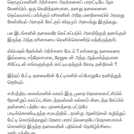
தொகுப்பாளினி அர்ச்சனா அவர்களைப் பாராட்டியே ஆக
வேண்டும். ஒரு வெறித்தனமான, தனது தலைவனை
தெய்வமாகப் பார்க்கும் ரசிகனின் அதே மனநிலையில் அவரது
கேள்வியும் அதைக் கேட்கும் விதமும் அமைந்து இருந்தது.
பல இடங்களில் தலைவரே வெட்கப்படும் அளவிற்குத் தனக்குள்
இருந்த அந்த ரசிகையை வெளிக்கொண்டு வந்திருந்தார்.
ஸ்பெஷல் தேங்க்ஸ் அர்ச்சனா மேடம் !! எங்களது தலைவரை
இவ்வளவு சந்தோசமாக, தேஜசுடன் அந்த ஆத்மார்த்தமான
சிரிப்புடன் எங்களுக்குக் காட்டியதற்குக் கோடி நன்றிகள் !!
இந்தப் பேட்டி தலைவரின் பேட்டிகளில் எப்போதுமே தனித்துத்
தெரியும்.
சமீபத்திய காலங்களில் வாரம் இரு முறை தொலைகாட்சியில்
தோன்றும் வாய்ப்பு கிடைத்தவர்கள் எல்லாம் கிடைத்த கேப்பில்
தன்னைப் பற்றிய சுய புராணத்தை மட்டுமே
பாடிக்கொண்டிருந்த சமயத்தில் , நான்கு ஆண்டுகள் கழித்துப்
பேட்டி கொடுத்தாலும் பிறரை பாராட்டுவதையே பிரதானமாகக்
கொண்டு இருந்த தலைவரின் பதில்கள் நெகிழ்ச்சியை
உண்டாக்கியது.