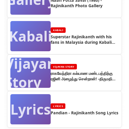
Naan Potta Saval (1980) -
Rajinikanth Photo Gallery
Kabali
KABALI
Superstar Rajinikanth with his
fans in Malaysia during Kabali
Shooting (Part 3)
Vijayan
VIJAYAN STORY
ராகவேந்திரா கல்யாண மண்டபத்திற்கு
Story
ரஜினி அழைத்து சென்றான்! -திருமதி
ரெஜினா வின்சென்ட் (பாகம் 46) -
ரஜினியின் கதை
Lyrics
LYRICS
Pandian - Rajinikanth Song Lyrics