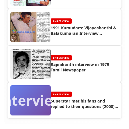
INTERVIEW
1991 Kumudam: Vijayashanthi &
Balakumaran Interview
Rajinikanth
INTERVIEW
Rajinikanth interview in 1979
Tamil Newspaper
Interview
INTERVIEW
Superstar met his fans and
replied to their questions (2008) -
Interview