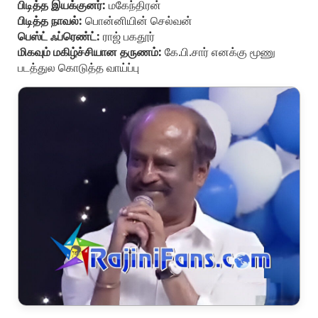
பிடித்த இயக்குனர்:
மகேந்திரன்
பிடித்த நாவல்:
பொன்னியின் செல்வன்
பெஸ்ட் ஃப்ரெண்ட்:
ராஜ் பகதூர்
மிகவும் மகிழ்ச்சியான தருணம்:
கே.பி.சார் எனக்கு மூணு
படத்துல கொடுத்த வாய்ப்பு