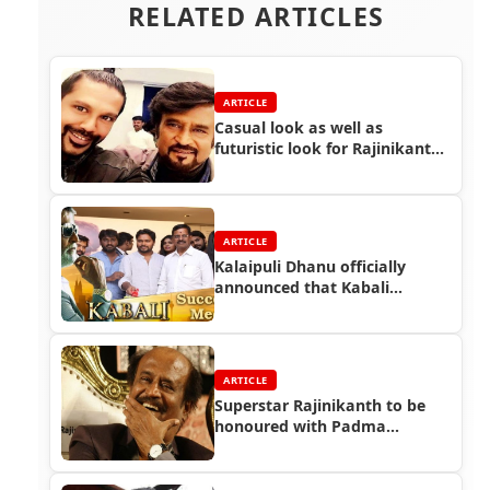
RELATED ARTICLES
ARTICLE
Casual look as well as
futuristic look for Rajinikanth
in Endhiran 2 - Designer Rocky
S
ARTICLE
Kalaipuli Dhanu officially
announced that Kabali
collected Rs.320Cr in 6 Days
ARTICLE
Superstar Rajinikanth to be
honoured with Padma
Vibhushan