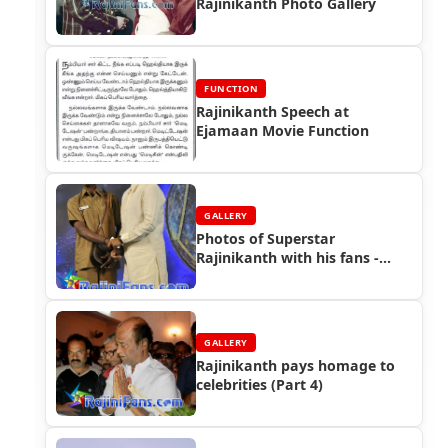
Rajinikanth Photo Gallery
FUNCTION
Rajinikanth Speech at
Ejamaan Movie Function
GALLERY
Photos of Superstar
Rajinikanth with his fans -
Part 2
GALLERY
Rajinikanth pays homage to
celebrities (Part 4)