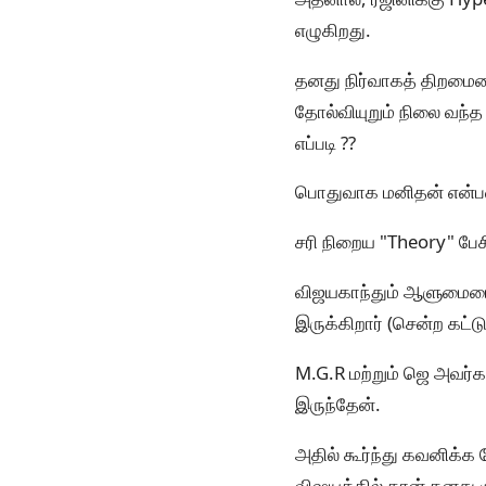
எழுகிறது.
தனது நிர்வாகத் திறமையை
தோல்வியுறும் நிலை வந்த ப
எப்படி ??
பொதுவாக மனிதன் என்பவ
சரி நிறைய "Theory" பேச
விஜயகாந்தும் ஆளுமையைக்
இருக்கிறார் (சென்ற கட்ட
M.G.R மற்றும் ஜெ அவர்
இருந்தேன்.
அதில் கூர்ந்து கவனிக்க
விஷயத்தில் தான் தனது ம