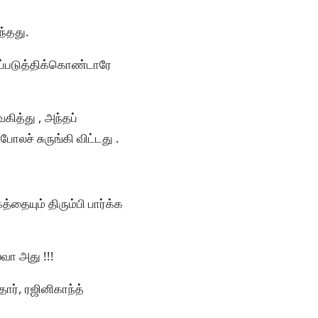
ந்தது.
ப்படுத்திக்கொண்டாரே
கித்து , அந்தப்
ோலச் சுருங்கி விட்டது .
தையும் திரும்பி பார்க்க
லவா அது !!!
ர், ரஜினிகாந்த்