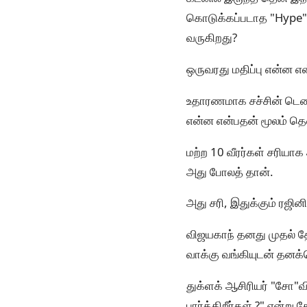
கொடுக்கப்படாத "Hype", 
வருகிறது?
ஒருவரது மதிப்பு என்ன 
உதாரணமாக சச்சின் டெண்ட
என்ன என்பதன் மூலம் தெளி
மற்ற 10 வீரர்கள் சரியாக
அது போலத் தான்.
அது சரி, இதுக்கும் ரஜினி
விஜயகாந் தனது முதல் தே
வாக்கு வங்கியுடன் தனக
துக்ளக் ஆசிரியர் "சோ"வி
பார்க்கிறீர்கள் ?" என்று க