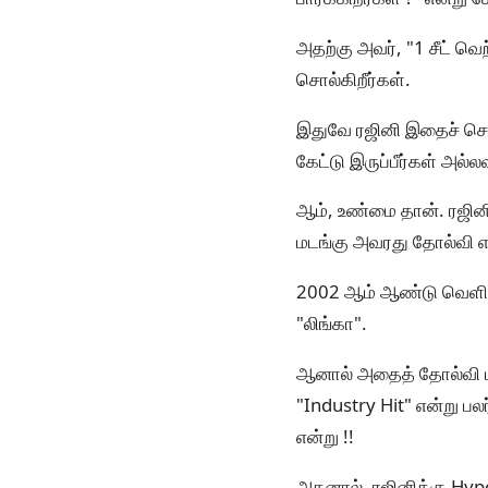
அதற்கு அவர், "1 சீட் வெ
சொல்கிறீர்கள்.
இதுவே ரஜினி இதைச் செய்
கேட்டு இருப்பீர்கள் அல்லவ
ஆம், உண்மை தான். ரஜின
மடங்கு அவரது தோல்வி எ
2002 ஆம் ஆண்டு வெளிவந
"லிங்கா".
ஆனால் அதைத் தோல்வி ப
"Industry Hit" என்று ப
என்று !!
அதனால், ரஜினிக்கு Hyp