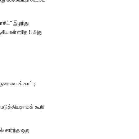
சிட்" இழந்து
படியே உள்ளதே !! அது
ளுமையைக் காட்டி
படுத்தியதாகக் கூறி
் சார்ந்த ஒரு