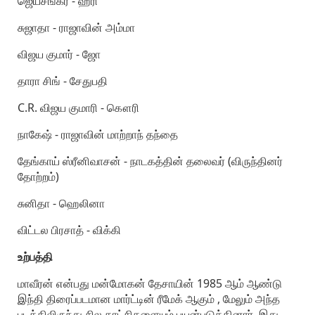
ஜெய்சங்கர் - ஹரி
சுஜாதா - ராஜாவின் அம்மா
விஜய குமார் - ஜோ
தாரா சிங் - சேதுபதி
C.R. விஜய குமாரி - கௌரி
நாகேஷ் - ராஜாவின் மாற்றாந் தந்தை
தேங்காய் ஸ்ரீனிவாசன் - நாடகத்தின் தலைவர் (விருந்தினர்
தோற்றம்)
சுனிதா - ஹெலினா
விட்டல பிரசாத் - விக்கி
உற்பத்தி
மாவீரன் என்பது மன்மோகன் தேசாயின் 1985 ஆம் ஆண்டு
இந்தி திரைப்படமான மார்ட்டின் ரீமேக் ஆகும் , மேலும் அந்த
படத்திலிருந்து சில காட்சிகளையும் பயன்படுத்தினார். இது