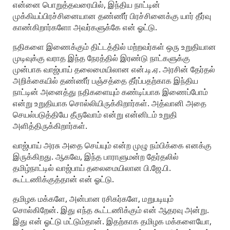
என்னை பொறுத்தவரையில், இந்திய நாட்டின்
முக்கியப்பிரச்சினையான தண்ணீர் பிரச்சினைக்கு யார் தீர்வு
காண்கிறார்களோ அவர்களுக்கே என் ஓட்டு.
நதிகளை இணைக்கும் திட்டத்தில் மற்றவர்கள் ஒரு உறுதியான
முடிவுக்கு வராத இந்த நேரத்தில் இரண்டு நாட்களுக்கு
முன்பாக வாஜ்பாய் தலைமையிலான என்.டி.ஏ. அரசின் தேர்தல்
அறிக்கையில் தண்ணீர் பஞ்சத்தை தீர்ப்பதற்காக இந்திய
நாட்டின் அனைத்து நதிகளையும் கண்டிப்பாக இணைப்போம்
என்று உறுதியாக சொல்லியிருக்கிறார்கள். அத்வானி அதை
செயல்படுத்தியே தீருவோம் என்று என்னிடம் உறுதி
அளித்திருக்கிறார்கள்.
வாஜ்பாய் அரசு அதை செய்யும் என்ற முழு நம்பிக்கை எனக்கு
இருக்கிறது. ஆகவே, இந்த பாராளுமன்ற தேர்தலில்
தமிழ்நாட்டில் வாஜ்பாய் தலைமையிலான பி.ஜே.பி.
கூட்டணிக்குத்தான் என் ஓட்டு.
தமிழக மக்களே, அன்பான ரசிகர்களே, மறுபடியும்
சொல்கிறேன். இது எந்த கூட்டணிக்கும் என் ஆதரவு அன்று.
இது என் ஓட்டு மட்டும்தான். இதற்காக தமிழக மக்களையோ,