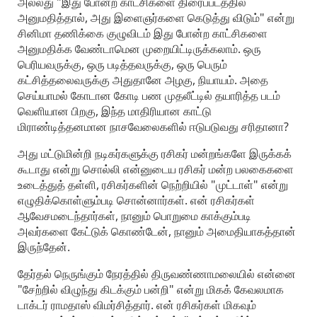
அல்லது "இது போன்ற காட்சிகளை திரைப்படத்தில்
அனுமதித்தால், அது இளைஞர்களை கெடுத்து விடும்" என்று
சினிமா தணிக்கை குழுவிடம் இது போன்ற காட்சிகளை
அனுமதிக்க வேண்டாமென முறையிட்டிருக்கலாம். ஒரு
பெரியவருக்கு, ஒரு படித்தவருக்கு, ஒரு பெரும்
கட்சித்தலைவருக்கு அதுதானே அழகு, நியாயம். அதை
செய்யாமல் கோடான கோடி பண முதலீட்டில் தயாரித்த படம்
வெளியான பிறகு, இந்த மாதிரியான காட்டு
மிராண்டித்தனமான நாசவேலைகளில் ஈடுபடுவது சரிதானா?
அது மட்டுமின்றி நடிகர்களுக்கு ரசிகர் மன்றங்களே இருக்கக்
கூடாது என்று சொல்லி என்னுடைய ரசிகர் மன்ற பலகைகளை
உடைத்துத் தள்ளி, ரசிகர்களின் நெற்றியில் "முட்டாள்" என்று
எழுதிக்கொள்ளும்படி சொன்னார்கள். என் ரசிகர்கள்
ஆவேசமடைந்தார்கள், நானும் பொறுமை காக்கும்படி
அவர்களை கேட்டுக் கொண்டேன், நானும் அமைதியாகத்தான்
இருந்தேன்.
தேர்தல் நெருங்கும் நேரத்தில் திருவண்ணாமலையில் என்னை
"சேற்றில் விழுந்து கிடக்கும் பன்றி" என்று மிகக் கேவலமாக
டாக்டர் ராமதாஸ் விமர்சித்தார். என் ரசிகர்கள் மிகவும்