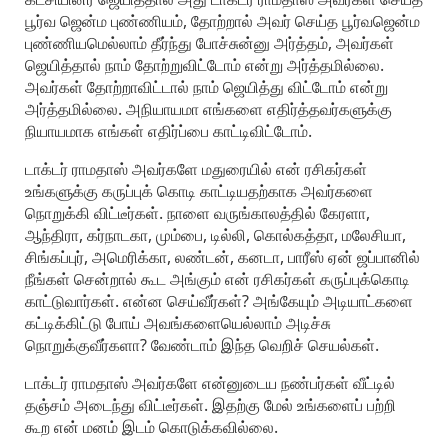
பூர்வ ஜென்ம புண்ணியம், தோற்றால் அவர் செய்த பூர்வஜென்ம
புண்ணியமெல்லாம் தீர்ந்து போச்சுன்னு அர்த்தம், அவர்கள்
ஜெயித்தால் நாம் தோற்றுவிட்டோம் என்று அர்த்தமில்லை.
அவர்கள் தோற்றாவிட்டால் நாம் ஜெயித்து விட்டோம் என்று
அர்த்தமில்லை. அநியாயமா எங்களை எதிர்த்தவர்களுக்கு
நியாயமாக எங்கள் எதிர்ப்பை காட்டிவிட்டோம்.
டாக்டர் ராமதாஸ் அவர்களே மதுரையில் என் ரசிகர்கள்
உங்களுக்கு கருப்புக் கொடி காட்டியதற்காக அவர்களை
நொறுக்கி விட்டீர்கள். நாளை வருங்காலத்தில் கேரளா,
ஆந்திரா, கர்நாடகா, மும்பை, டில்லி, கொல்கத்தா, மலேசியா,
சிங்கப்புர், அமெரிக்கா, லண்டன், கனடா, பாரீஸ் ஏன் ஜப்பானில்
நீங்கள் சென்றால் கூட அங்கும் என் ரசிகர்கள் கருப்புக்கொடி
காட்டுவார்கள். என்ன செய்வீர்கள்? அங்கேயும் அடியாட்களை
கட்டிக்கிட்டு போய் அவங்களையெல்லாம் அடிச்சு
நொறுக்குவீர்களா? வேண்டாம் இந்த வெறிச் செயல்கள்.
டாக்டர் ராமதாஸ் அவர்களே என்னுடைய நண்பர்கள் வீட்டில்
தஞ்சம் அடைந்து விட்டீர்கள். இதற்கு மேல் உங்களைப் பற்றி
கூற என் மனம் இடம் கொடுக்கவில்லை.