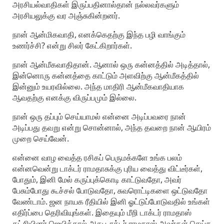
அரசியல்வாதிகள் இருப்பதினால்தான் நல்லவர்களும்
அரசியலுக்கு வர அஞ்சுகின்றனர்.
நான் ஆன்மிகவாதி, எனக்கெதற்கு இந்த பழி வாங்கும்
உணர்ச்சி? என்று சிலர் கேட்கிறார்கள்.
நான் ஆன்மீகவாதிதான். ஆனால் ஒரு கன்னத்தில் அடித்தால்,
இன்னொரு கன்னத்தை காட்டும் அளவிற்கு ஆன்மீகத்தில்
இன்னும் உயரவில்லை. அந்த மாதிரி ஆன்மீகவாதியாக
ஆவதற்கு எனக்கு விருப்பமும் இல்லை.
நான் ஒரு தப்பும் செய்யாமல் என்னை அடிப்பவரை நான்
அடிப்பது தவறு என்று சொன்னால், அந்த தவறை நான் ஆயிரம்
முறை செய்வேன்.
என்னை வாழ வைத்த ரசிகப் பெருமக்களே உங்க பலம்
என்னவென்று டாக்டர் ராமதாசுக்கு புரிய வைத்து விட்டீர்கள்,
போதும், இனி மேல் கருப்புக்கொடி காட்டுவதோ, அவர்
பேசும்போது கூச்சல் போடுவதோ, சுவரொட்டிகளை ஒட்டுவதோ
வேண்டாம். ஜன நாயக ரீதியில் இனி ஓட்டுப்போடுவதில் உங்கள்
எதிர்ப்பை தெரிவியுங்கள். இதையும் மீறி டாக்டர் ராமதாஸ்
கட்சியினர் ஜெயித்தால் அது டாக்டர் ராமதாஸ் அவர்கள் செய்த