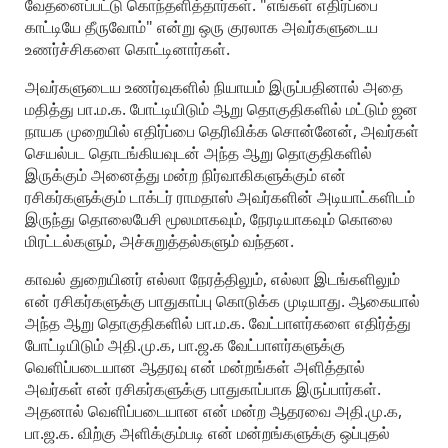
வேதனைப்பட்டு கொந்தளித்தார்கள். "எங்கள் எதிர்ப்பை
காட்டியே தீருவோம்" என்று ஒரு குரலாக அவர்களுடைய
உணர்ச்சிகளை கொட்டினார்கள்.
அவர்களுடைய உணர்வுகளில் நியாயம் இருப்பதினால் அதை
மதித்து பா.ம.க. போட்டியிடும் ஆறு தொகுதிகளில் மட்டும் ஜன
நாயக முறையில் எதிர்ப்பை தெரிவிக்க சொன்னேன், அவர்கள்
செயல்பட தொடங்கியவுடன் அந்த ஆறு தொகுதிகளில்
இருக்கும் அனைத்து மன்ற நிர்வாகிகளுக்கும் என்
ரசிகர்களுக்கும் டாக்டர் ராமதாஸ் அவர்களின் அடியாட்களிடம்
இருந்து தொலைபேசி மூலமாகவும், நேரடியாகவும் கொலை
மிரட்டல்களும், அச்சுறுத்தல்களும் வந்தன.
காவல் துறையினர் எல்லா நேரத்திலும், எல்லா இடங்களிலும்
என் ரசிகர்களுக்கு பாதுகாப்பு கொடுக்க முடியாது. ஆகையால்
அந்த ஆறு தொகுதிகளில் பா.ம.க. வேட்பாளர்களை எதிர்த்து
போட்டியிடும் அதி.மு.க, பா.ஜ.க வேட்பாளர்களுக்கு
வெளிப்படையான ஆதரவு என் மன்றங்கள் அளித்தால்
அவர்கள் என் ரசிகர்களுக்கு பாதுகாப்பாக இருப்பார்கள்.
அதனால் வெளிப்படையான என் மன்ற ஆதரவை அதி.மு.க,
பா.ஜ.க. விற்கு அளிக்கும்படி என் மன்றங்களுக்கு ஒப்புதல்