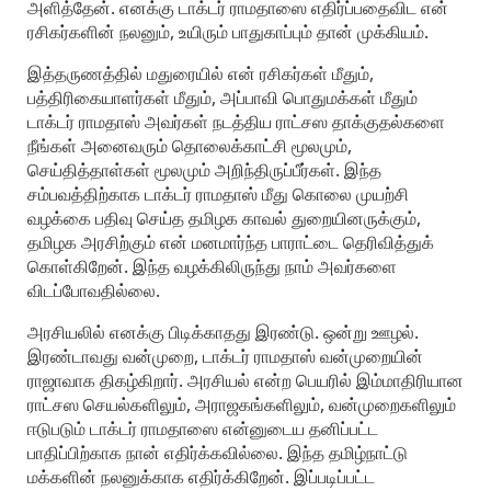
அளித்தேன். எனக்கு டாக்டர் ராமதாஸை எதிர்ப்பதைவிட என்
ரசிகர்களின் நலனும், உயிரும் பாதுகாப்பும் தான் முக்கியம்.
இத்தருணத்தில் மதுரையில் என் ரசிகர்கள் மீதும்,
பத்திரிகையாளர்கள் மீதும், அப்பாவி பொதுமக்கள் மீதும்
டாக்டர் ராமதாஸ் அவர்கள் நடத்திய ராட்சஸ தாக்குதல்களை
நீங்கள் அனைவரும் தொலைக்காட்சி மூலமும்,
செய்தித்தாள்கள் மூலமும் அறிந்திருப்பீர்கள். இந்த
சம்பவத்திற்காக டாக்டர் ராமதாஸ் மீது கொலை முயற்சி
வழக்கை பதிவு செய்த தமிழக காவல் துறையினருக்கும்,
தமிழக அரசிற்கும் என் மனமார்ந்த பாராட்டை தெரிவித்துக்
கொள்கிறேன். இந்த வழக்கிலிருந்து நாம் அவர்களை
விடப்போவதில்லை.
அரசியலில் எனக்கு பிடிக்காதது இரண்டு. ஒன்று ஊழல்.
இரண்டாவது வன்முறை, டாக்டர் ராமதாஸ் வன்முறையின்
ராஜாவாக திகழ்கிறார். அரசியல் என்ற பெயரில் இம்மாதிரியான
ராட்சஸ செயல்களிலும், அராஜகங்களிலும், வன்முறைகளிலும்
ஈடுபடும் டாக்டர் ராமதாஸை என்னுடைய தனிப்பட்ட
பாதிப்பிற்காக நான் எதிர்க்கவில்லை. இந்த தமிழ்நாட்டு
மக்களின் நலனுக்காக எதிர்க்கிறேன். இப்படிப்பட்ட