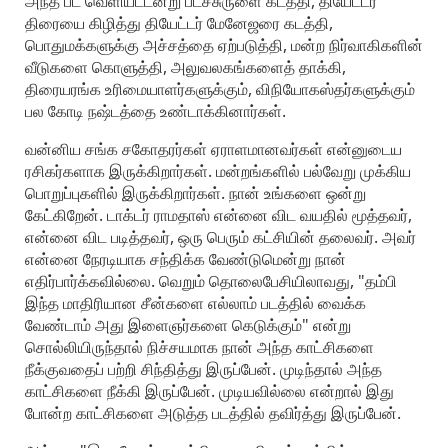
அந்த பட வெளியீட்டன்று படச்சுருளை கடத்தி, தியேட்டர்
திரையை கிழித்து தியேட்டர் மேனேஜரை கடத்தி,
பொதுமக்களுக்கு அச்சத்தை ஏற்படுத்தி, மன்ற நிர்வாகிகளின்
வீடுகளை கொளுத்தி, அலுவலகங்களைத் தாக்கி,
திரையரங்க உரிமையாளர்களுக்கும், விநியோகஸ்தர்களுக்கும்
பல கோடி நஷ்டத்தை உண்டாக்கினார்கள்.
வன்னிய சங்க சகோதரர்கள் ஏராளமானவர்கள் என்னுடைய
ரசிகர்களாக இருக்கிறார்கள். மன்றங்களில் பல்வேறு முக்கிய
பொறுப்புகளில் இருக்கிறார்கள். நான் உங்களை ஒன்று
கேட்கிறேன். டாக்டர் ராமதாஸ் என்னை விட வயதில் மூத்தவர்,
என்னை விட படித்தவர், ஒரு பெரும் கட்சியின் தலைவர். அவர்
என்னை நேரடியாக சந்திக்க வேண்டுமென்று நான்
எதிர்பார்க்கவில்லை. வெறும் தொலைபேசியிலாவது, "தம்பி
இந்த மாதிரியான சீன்களை எல்லாம் படத்தில் வைக்க
வேண்டாம் அது இளைஞர்களை கெடுக்கும்" என்று
சொல்லியிருந்தால் நிச்சயமாக நான் அந்த காட்சிகளை
நீக்குவதைப் பற்றி சிந்தித்து இருப்பேன். முடிந்தால் அந்த
காட்சிகளை நீக்கி இருப்பேன். முடியவில்லை என்றால் இது
போன்ற காட்சிகளை அடுத்த படத்தில் தவிர்த்து இருப்பேன்.