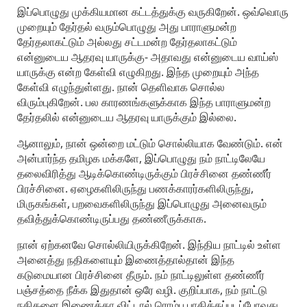
இப்பொழுது முக்கியமான கட்டத்துக்கு வருகிறேன். ஒவ்வொரு
முறையும் தேர்தல் வரும்பொழுது அது பாராளுமன்ற
தேர்தலாகட்டும் அல்லது சட்டமன்ற தேர்தலாகட்டும்
என்னுடைய ஆதரவு யாருக்கு- அதாவது என்னுடைய வாய்ஸ்
யாருக்கு என்ற கேள்வி எழுகிறது. இந்த முறையும் அந்த
கேள்வி எழுந்துள்ளது. நான் தெளிவாக சொல்ல
விரும்புகிறேன். பல காரணங்களுக்காக இந்த பாராளுமன்ற
தேர்தலில் என்னுடைய ஆதரவு யாருக்கும் இல்லை.
ஆனாலும், நான் ஒன்றை மட்டும் சொல்லியாக வேண்டும். என்
அன்பார்ந்த தமிழக மக்களே, இப்பொழுது நம் நாட்டிலேயே
தலைவிரித்து ஆடிக்கொண்டிருக்கும் பிரச்சினை தண்ணீர்
பிரச்சினை. ஏழைகளிலிருந்து பணக்காரர்களிலிருந்து,
மிருகங்கள், பறவைகளிலிருந்து இப்பொழுது அனைவரும்
தவித்துக்கொண்டிருப்பது தண்ணீருக்காக.
நான் ஏற்கனவே சொல்லியிருக்கிறேன். இந்திய நாட்டில் உள்ள
அனைத்து நதிகளையும் இணைத்தால்தான் இந்த
கடுமையான பிரச்சினை தீரும். நம் நாட்டிலுள்ள தண்ணீர்
பஞ்சத்தை நீக்க இதுதான் ஒரே வழி. குறிப்பாக, நம் நாட்டு
நதிகளை இணைக்கா விட்டால் ரொம்ப பாதிக்கப்படப்போவது