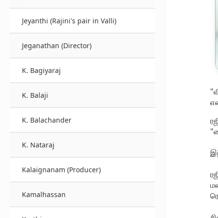
Jeyanthi (Rajini's pair in Valli)
Jeganathan (Director)
K. Bagiyaraj
"வ
K. Balaji
என
K. Balachander
ரஜ
"
K. Nataraj
இந
Kalaignanam (Producer)
ரஜ
மண
Kamalhassan
ரெ
சி