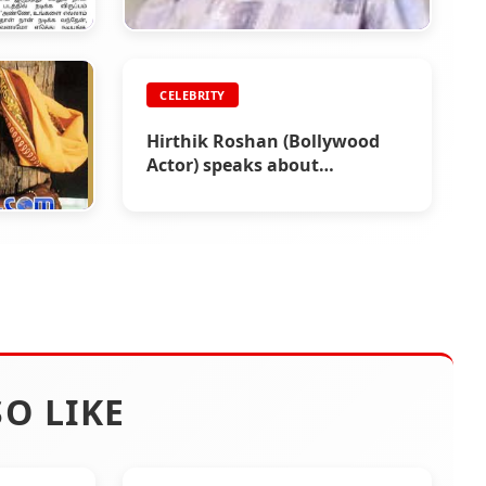
CELEBRITY
CELEBRITY
-
Director Manobala -
out
Celebrities Speak
Hirthik Roshan (Bollywood
h
Actor) speaks about
Superstar Rajinikanth
ak
O LIKE