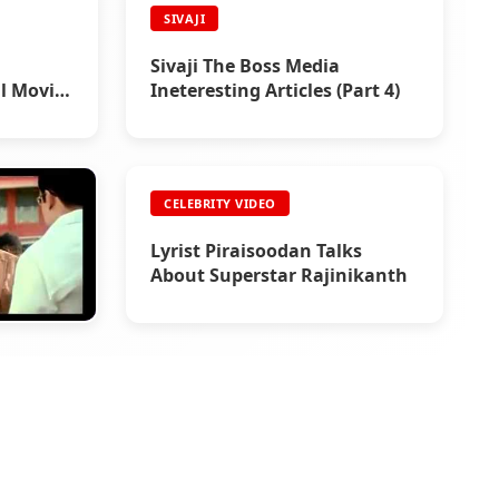
SIVAJI
Sivaji The Boss Media
l Movie
Ineteresting Articles (Part 4)
CELEBRITY VIDEO
Lyrist Piraisoodan Talks
About Superstar Rajinikanth
l Trailer