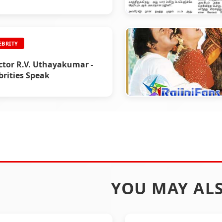
CELEBRITY
EBRITY
Actor V.K. Ramasamy 
Celebrities Speaks Ab
ctor R.V. Uthayakumar -
Superstar Rajinikant
brities Speak
CELEBRITY
Roja - Celebrities Spe
YOU MAY ALS