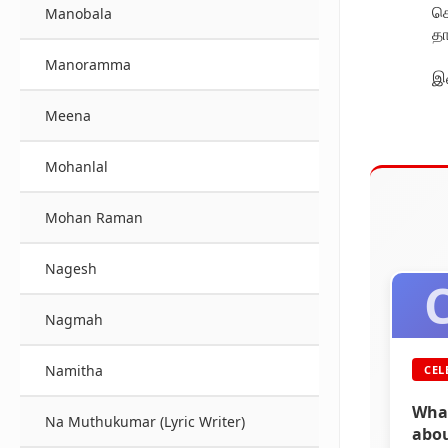
செ
Manobala
தா
Manoramma
இவ
Meena
Mohanlal
Mohan Raman
Nagesh
C
Nagmah
Namitha
CEL
What
Na Muthukumar (Lyric Writer)
abou