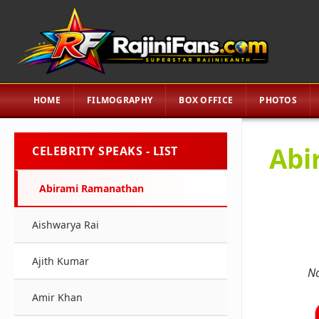
HOME
FILMOGRAPHY
BOX OFFICE
PHOTOS
Abi
CELEBRITY SPEAKS - LIST
Abirami Ramanathan
Aishwarya Rai
Ajith Kumar
N
Amir Khan