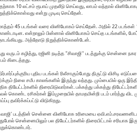
ற்காக 10 லட்சம் ரூபாய் முதலீடு செய்வது, லாபம் வந்தால் வினியோ
றுத்திக்கொள்வது என்று முடிவு செய்தேன்.
த்தம் 45 படங்கள் வரை வினியோகம் செய்தேன். அதில் 22 படங்கள் 1
ண்டாடின. என்றாலும் பின்னால் வினியோகம் செய்த படங்களில், போட்
டங்கியது. அத்தோடு நிறுத்திக்கொண்டேன்.
்து வருடம் கழித்து, ரஜினி நடித்த "சிவாஜி'' படத்துக்கு சென்னை நக
பம் கிடைத்தது.
ிர்பார்ப்புக்குரிய புதிய படங்கள் ரிலீசாகும்போது திருட்டு விசிடி
ர்க்கும் நிலை சமீப காலங்களில் இருந்து வந்தது. மும்பையில் ஒரு இந்த
ிக தியேட்டர்களில் திரையிடுவார்கள். பக்கத்து பக்கத்து தியேட்டர்களி
ல் கொண்ட ரசிகர்கள் இம்முறையில் தாமதமின்றி படம் பார்த்து விட முட
ய்ப்பு தவிர்க்கப்பட்டு விடுகிறது.
ிவாஜி' படத்தின் சென்னை வினியோக உரிமையை ஏவி.எம்.சரவணனிடம்
ுபோல் சென்னையிலும் பல தியேட்டர்களில் திரையிட்டால் சரியாக இரு
்றுக்கொண்டார்.