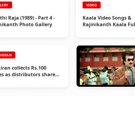
LERY
VIDEO
thi Raja (1989) - Part 4 -
Kaala Video Songs &
nikanth Photo Gallery
Rajinikanth Kaala Ful
- Rajinikanth Video
HIRAN
iran collects Rs.100
es as distributors share
e!! - Endhiran Boxoffice
SIVAJI
Sivaji The Boss Officia