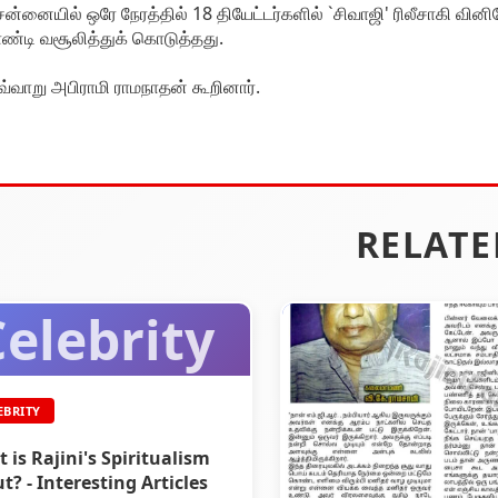
ன்னையில் ஒரே நேரத்தில் 18 தியேட்டர்களில் `சிவாஜி' ரிலீசாகி வ
ண்டி வசூலித்துக் கொடுத்தது.
்வாறு அபிராமி ராமநாதன் கூறினார்.
RELATE
elebrity
EBRITY
 is Rajini's Spiritualism
t? - Interesting Articles