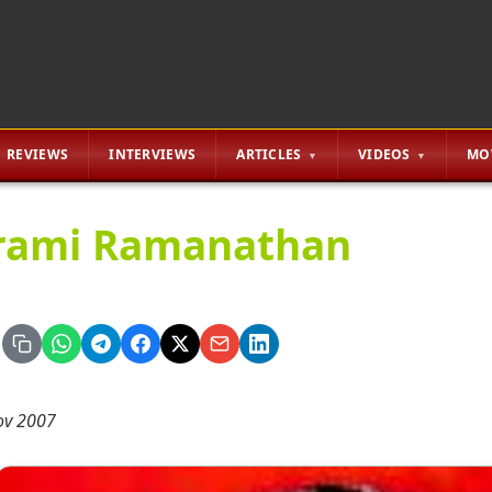
REVIEWS
INTERVIEWS
ARTICLES
VIDEOS
MO
rami Ramanathan
ov 2007