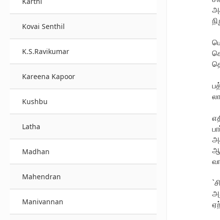
Karthi
அத
நி
Kovai Senthil
மொ
K.S.Ravikumar
கொ
தொ
Kareena Kapoor
பத
லா
Kushbu
எத
Latha
பா
அத
ஆவ
Madhan
வா
Mahendran
`ச
அத
Manivannan
ஏற