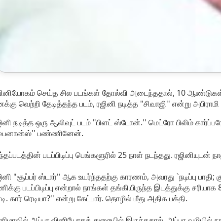
ினியோகம் செய்த சில படங்கள் தோல்வி அடைந்ததால், 10 ஆண்டுகள் அ
க்கு வெற்றி தேடித்தந்த படம், ரஜினி நடித்த "சிவாஜி'' என்று அபிராமி
ினி நடித்த ஒரு ஆலிவுட் படம் "பிளட் ஸ்டோன்.'' மெட்ரோ பிலிம் கார்ப்
பைனான்ஸ்'' பண்ணினேன்.
்தப்படத்தின் படப்பிடிப்பு பெங்களூரில் 25 நாள் நடந்தது. ரஜினியுடன் ந
ினி "சூப்பர் ஸ்டார்'' ஆக உயர்ந்ததற்கு காரணம், அவரது `நடிப்பு பா
ிக்கு படப்பிடிப்பு என்றால் நாங்கள் தங்கியிருந்த இடத்துக்கு சரியாக
டி. கார் ரெடியா?'' என்று கேட்பார். தொழில் மீது அதிக பக்தி.
னிமாவில் அப்பா வினியோகத் துறையில் இருந்ததால், அப்பா வழியில் ந