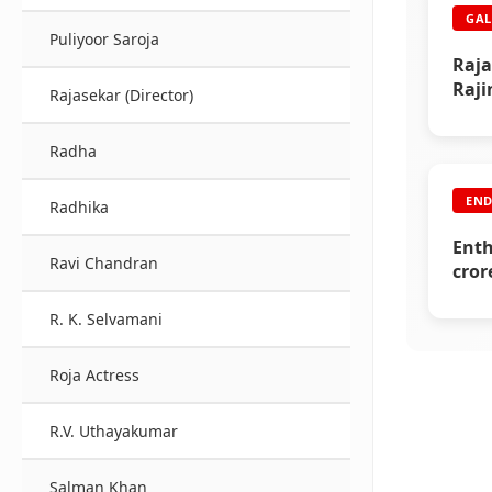
GAL
Puliyoor Saroja
Raja
Raji
Rajasekar (Director)
Radha
END
Radhika
Enth
Ravi Chandran
cror
alon
R. K. Selvamani
Roja Actress
R.V. Uthayakumar
Salman Khan