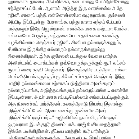
ஹாங்காங் தாண்டி அமெரிக்கா, கனடான்னு போயிடுச்சேன்னு
சந்தோசப்பட்டேன். ஆனால் அடுத்த இரு வாரங்கள்ல அதே
ரஜினி சாரைப் பத்தி என்னென்னமோ எழுதறாங்க. குசேலன்
அப்பிடி இப்பிடின்னு பேசறாங்க. பத்து நாளா எந்தப் பேப்பரப்
பாத்தாலும் இதே நியூஸ்தான். எனக்கே மனசு கஷ்டமா போச்சு.
எவ்வளவோ பேருக்கு எத்தனையோ உதவிகளை கணக்கு
வழக்கில்லாம செஞ்சவர் ரஜினி. சினிமா நல்லாருக்கணும்,
சினிமால இருக்கிற எல்லாரும் நல்லாருக்கணும்னு
நினைக்கிறவர். இந்த குசேலன் படத்துல வேலை பார்த்த
அஸிஸ்டன்ட் டைரக்டர்கள் ஒவ்வொருத்தருக்கும் ரூ.1 லட்சம்
ரூபாய் வரை உதவி செஞ்சவர். இதைத்தவிர படத்தோட எல்லா
டெக்னீஷியன்களுக்கும் ரூ.40 லட்சம் உதவி செஞ்சார். இந்த
மாதிரி நல்லவங்களை உற்சாகப்படுத்தினா அவங்களும்
நல்லாருப்பாங்க, அடுத்தவங்களும் நல்லாருப்பாங்க... எனக்கே
இப்படின்னா, அவர் மனசு எப்படியெல்லாம் சங்கடப்பட்டிருக்கும்.
அத நினைச்சுப் பார்த்தேன், உலகத்தோடு இயல்பு இதான்னு
புரிஞ்சிக்கிட்டேன். ஆனா எனக்கு முன்னமே அவர்
புரிஞ்சிக்கிட்டிருப்பார்...” -ரஜினியின் நலம் விரும்பிகளுள்
ஒருவரான இயக்குநர் திலகம் பாக்யராஜ் பேசியதைத்தான்
இங்கே படிக்கிறீர்கள். தீட்டிய மரத்தில் கூர் பார்க்கும்
புத்திசாலிகள் நம்மாளுங்க... வேறு எப்படி இருப்பாங்க..!