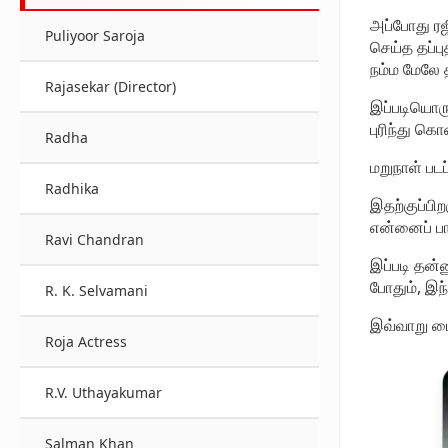
அப்போது ரஜ
Puliyoor Saroja
செய்த தப்ப
நம்ம மேலே 
Rajasekar (Director)
இப்படியொரு
புரிந்து க
Radha
மறுநாள் படப்
Radhika
இதற்குப்பி
என்னைப் பா
Ravi Chandran
இப்படி தன்
போதும், இந
R. K. Selvamani
இவ்வாறு டைர
Roja Actress
R.V. Uthayakumar
Salman Khan