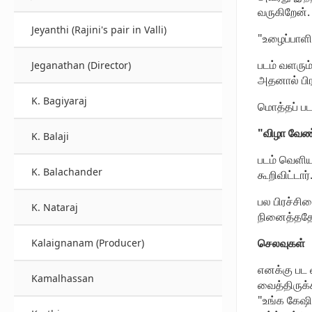
வருகிறேன்.
Jeyanthi (Rajini's pair in Valli)
"உழைப்பாளி
படம் வளரும
Jeganathan (Director)
அதனால் பிர
K. Bagiyaraj
மொத்தப் படப
"விழா வேண்
K. Balaji
படம் வெளிய
K. Balachander
கூறிவிட்டார்
பல பிரச்சி
K. Nataraj
நினைத்ததே
செலவுகள்
Kalaignanam (Producer)
எனக்கு பட 
Kamalhassan
வைத்திருக்
"உங்க கேஷி