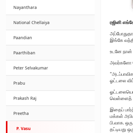
Nayanthara
ரஜினி எங்க
National Chellaiya
அப்போதுதான்
Paandian
இங்கே வந்தி
உடனே நான் 
Paarthiban
அவர்களோ ரொ
Peter Selvakumar
"அடப்பாவிக
ஓட்டலை விட
Prabu
ஓட்டலையொட்
வெள்ளைத் து
Prakash Raj
இதைப் பார்
Preetha
மக்கள் அபி
பி.வாசு. ஒ
P. Vasu
தட்டியது ஒர