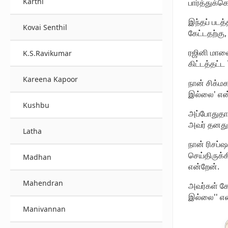
Karthi
பார்த்துக்
இந்தப் படத
Kovai Senthil
கேட்டதற்கு,
ரஜினி மாலை
K.S.Ravikumar
கிட்டத்தட்
Kareena Kapoor
நான் சிக்ம
இல்லை' என்
Kushbu
அப்போதுதான
அவர் தனது 
Latha
நான் ரிசப்ஷ
செய்திருக்
Madhan
என்றேன்.
Mahendran
அவர்கள் கே
இல்லை'' என்
Manivannan