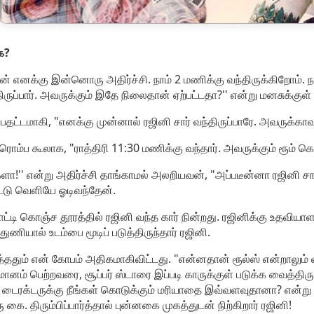
ே?
 எனக்கு இன்னொரு அதிர்ச்சி. நாம் 2 மணிக்கு வந்திருக்கிறோம். நமக்கு
ருப்பார். அவருக்கும் இதே நிலைதான் ஏற்பட்டதா?'' என்று மனசுக்குள் ஒ
பதட்டமாகி, "எனக்கு முன்னால் ரஜினி சார் வந்திருப்பாரே. அவருக்காவ
ம்ப கூலாக, "ராத்திரி 11:30 மணிக்கு வந்தார். அவருக்கும் ரூம் கொ
ளா!'' என்று அதிர்ச்சி தாங்காமல் அலறியவன், "அப்படீன்னா ரஜினி சார
்டு வெளியே ஓடிவந்தேன்.
டி கொஞ்ச தூரத்தில் ரஜினி வந்த கார் நின்றது. ரஜினிக்கு உதவியாளரா
ணியால் உடம்பை மூடிப் படுத்திருந்தார் ரஜினி.
த்ததும் என் கோபம் அதிகமாகிவிட்டது. "என்னதான் ரூல்ஸ் என்றாலும
மானம் பெற்றவரை, சூப்பர் ஸ்டாரை இப்படி காருக்குள் படுக்க வைத்திரு
ரு டைரக்டருக்கு நீங்கள் கொடுக்கும் மரியாதை இவ்வளவுதானா? என்ற
ு கை. திரும்பிப்பார்த்தால் புன்னகை முகத்துடன் நிற்கிறார் ரஜினி!