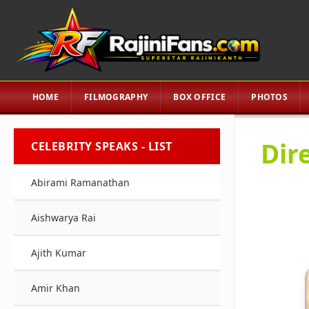
HOME
FILMOGRAPHY
BOX OFFICE
PHOTOS
Dir
CELEBRITY SPEAKS - LIST
Abirami Ramanathan
Aishwarya Rai
Ajith Kumar
Amir Khan