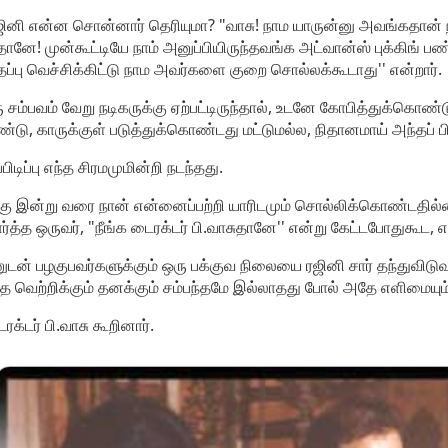
ினி என்ன சொன்னார் தெரியுமா? "வாசு! நாம யாருன்னு அவங்கதான் 
ுதானே! முன்கூட்டியே நாம் அனுப்பியிருந்தவங்க அட்வான்ஸ் புக்கிங்
தப்பு வெச்சிக்கிட்டு நாம அவர்களை குறை சொல்லக்கூடாது'' என்றார்.
 சம்பவம் வேறு நடிகருக்கு ஏற்பட்டிருந்தால், உடனே கோபித்துக்கொண
ொண்டு, காருக்குள் படுத்துக்கொண்டது மட்டுமல்ல, நிதானமாய் அந்தப
பிடிப்பு எந்த சிரமமுமின்றி நடந்தது.
றகு இன்று வரை நான் என்னைப்பற்றி யாரிடமும் சொல்லிக்கொண்டதில்லை.
ர்த்த ஒருவர், "நீங்க டைரக்டர் பி.வாசுதானே'' என்று கேட்டபோதுகூட
னுடன் பழகுபவர்களுக்கும் ஒரு பக்குவ நிலையை ரஜினி சார் தந்துவிடுவ
்த வெற்றிக்கும் தனக்கும் சம்பந்தமே இல்லாதது போல் அதே எளிமையும
க்டர் பி.வாசு கூறினார்.