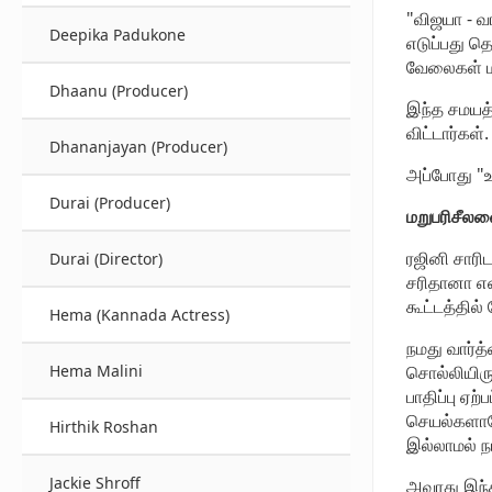
"விஜயா - வ
Deepika Padukone
எடுப்பது தொ
வேலைகள் 
Dhaanu (Producer)
இந்த சமயத்
விட்டார்கள்.
Dhananjayan (Producer)
அப்போது "உ
Durai (Producer)
மறுபரிசீல
ரஜினி சாரி
Durai (Director)
சரிதானா என
கூட்டத்தில்
Hema (Kannada Actress)
நமது வார்த்
சொல்லியிரு
Hema Malini
பாதிப்பு ஏற
செயல்களாலோ
Hirthik Roshan
இல்லாமல் ந
Jackie Shroff
அவரது இந்த