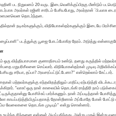
ாஹினி பட நிறுவனம் 20 வருட இடைவெளிக்குப்பிறகு மீண்டும் படமெடுக
டர்பாக அவர்கள் ரஜினி சாரிடம் பேசியபோது, அவர்தான் `பி.வாசு டைரக்ட
மளமளவென தொடர்ந்தன.
தில்தான் நடிகர்களுக்கும், விநியோகஸ்தர்களுக்கும் இடையே பிரச்சி
ழைப்பாளி'' படத்துக்கு பூஜை போடப்போகிற நேரம். அடுத்து என்ன
னை
டம் ஒரு வித்தியாசமான குணாதிசயம் உண்டு. தனது கருத்தில் மற்றவர்க
்பதை மறுபரிசீலனை செய்வார். விநியோகஸ்தர்கள் முடிவு அறிவிக்கப்பட
 பேசியது சரியா, தப்பா? அவசரப்பட்டுட்டேனா?'' என்றெல்லாம் கேட்டார்.
தைகள் மற்றவர்களுக்கு எந்தவிதத்திலும் பாதிப்பு ஏற்படுத்தி விடக்கூடா
க்கிறார். "வாசு! ஒரு நாள் காலையில் தொடங்கி ராத்திரி நாம் படுக்
்பட்டிருக்குதான்னு யோசிச்சுப் பார்க்கணும். நான் அப்படித்தான் யோசி
 காயப்படுத்தியிருப்பதாகத் தோன்றினால் அப்போதே போன் போட்டு மன்
ம்ம வேலைகளை தொடங்க முடியும்'' என்று சொன்னார்.
 உயர்ந்த சிந்தனை என்னுள் ஆழப்பதிந்தது. அன்று முதல் இன்று வ