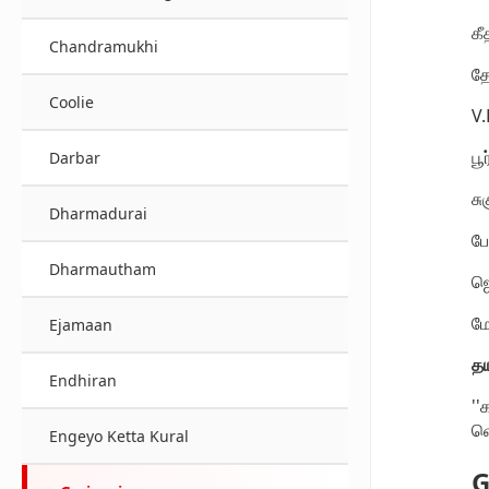
கீ
Chandramukhi
தே
Coolie
V.
பூ
Darbar
சு
Dharmadurai
பே
Dharmautham
ஜெ
மோ
Ejamaan
தய
Endhiran
''
வெ
Engeyo Ketta Kural
G