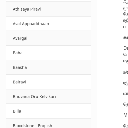
ஆக
மு
Athisaya Piravi
போ
ரஜ
Aval Appaadithaan
பட
க
Avargal
Dr
Baba
பொ
மர
Baasha
நட
ரஜ
Bairavi
மா
Bhuvana Oru Kelvikuri
ஜெ
Billa
M.
மே
Bloodstone - English