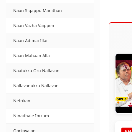
Naan Sigappu Manithan
Naan Vazha Vaippen
Naan Adimai Illai
Naan Mahaan Alla
Naatukku Oru Nallavan
Nallavanukku Nallavan
Netrikan
Ninaithale Inikum
CEL
Oorkavalan
GAL