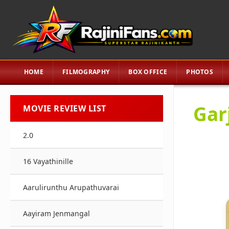
HOME
FILMOGRAPHY
BOX OFFICE
PHOTOS
Gar
MOVIE REVIEW LIST
2.0
16 Vayathinille
Aarulirunthu Arupathuvarai
Aayiram Jenmangal