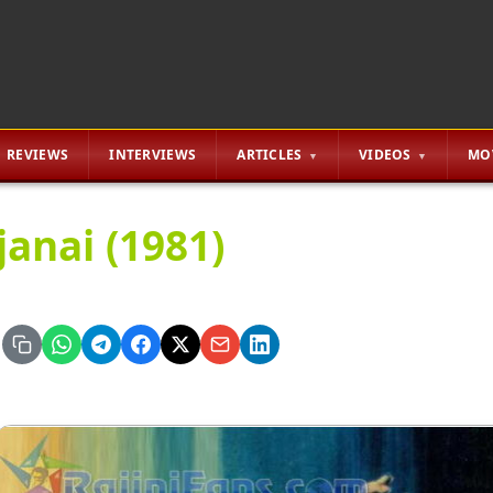
REVIEWS
INTERVIEWS
ARTICLES
VIDEOS
MO
janai (1981)