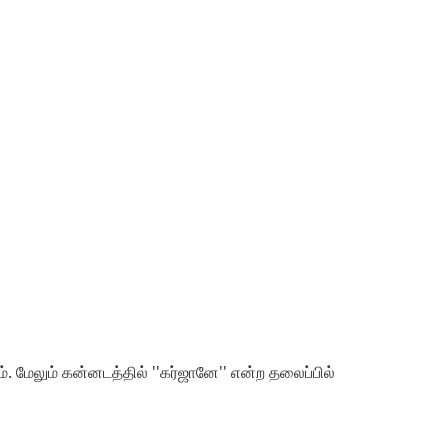
். மேலும் கன்னடத்தில் ''கர்ஜானே'' என்ற தலைப்பில்