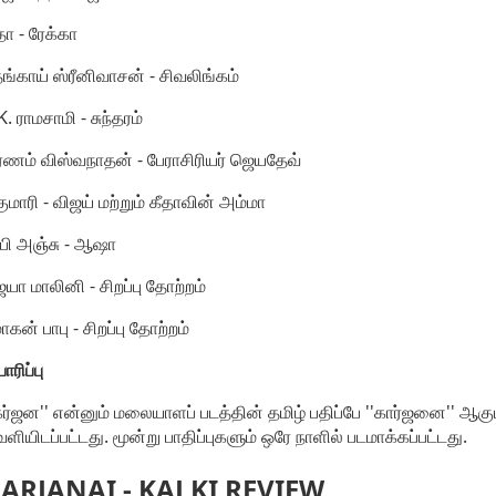
தா - ரேக்கா
ங்காய் ஸ்ரீனிவாசன் - சிவலிங்கம்
K. ராமசாமி - சுந்தரம்
ர்ணம் விஸ்வநாதன் - பேராசிரியர் ஜெயதேவ்
குமாரி - விஜய் மற்றும் கீதாவின் அம்மா
பி அஞ்சு - ஆஷா
யா மாலினி - சிறப்பு தோற்றம்
கன் பாபு - சிறப்பு தோற்றம்
ாரிப்பு
கர்ஜன'' என்னும் மலையாளப் படத்தின் தமிழ் பதிப்பே ''கார்ஜனை'' ஆகும
ளியிடப்பட்டது. மூன்று பாதிப்புகளும் ஒரே நாளில் படமாக்கப்பட்டது.
ARJANAI - KALKI REVIEW