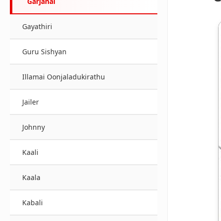
Garjanai
Gayathiri
Guru Sishyan
Illamai Oonjaladukirathu
Jailer
Johnny
Kaali
Kaala
Kabali