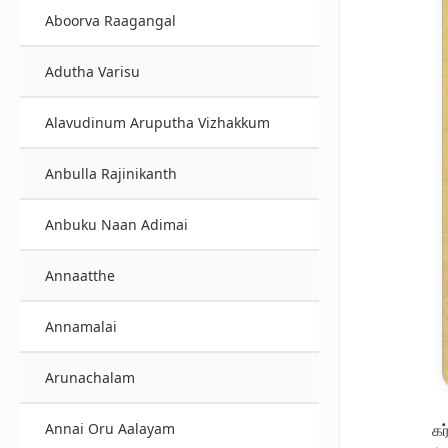
Aboorva Raagangal
Adutha Varisu
Alavudinum Aruputha Vizhakkum
Anbulla Rajinikanth
Anbuku Naan Adimai
Annaatthe
Annamalai
Arunachalam
கர
Annai Oru Aalayam