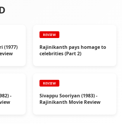
D
REVIEW
i (1977)
Rajinikanth pays homage to
Review
celebrities (Part 2)
REVIEW
82) -
Sivappu Sooriyan (1983) -
view
Rajinikanth Movie Review