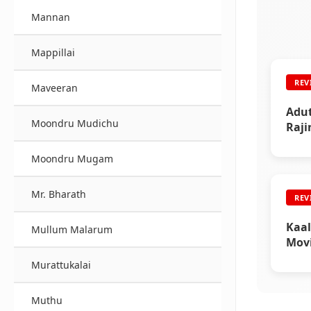
Mannan
Mappillai
REV
Maveeran
Adut
Moondru Mudichu
Raji
Moondru Mugam
Mr. Bharath
REV
Kaal
Mullum Malarum
Mov
Murattukalai
Muthu