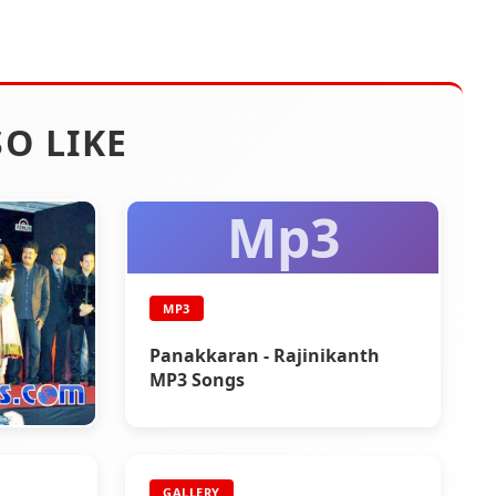
O LIKE
Mp3
MP3
Panakkaran - Rajinikanth
MP3 Songs
GALLERY