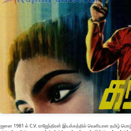
்ஜனை 1981 ல் C.V. ராஜேந்திரன் இயக்கத்தில் வெளியான தமிழ் மொழி த