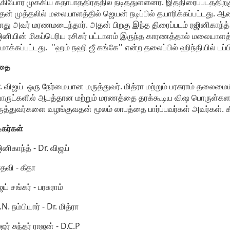
ியோர் முக்கிய கதாபாத்திரத்தில் நடித்துள்ளனர். இத்திரைப்படத்த
தன் முத்தலில் மலையாளத்தில் ஜெயன் நடிப்பில் தயாரிக்கப்பட்டது. ஆனால
து அவர் மரணமடைந்தார். அதன் பிறகு இந்த திரைப்படம் ரஜினிகாந்த் நடிப
ினியின் மிகப்பெரிய ரசிகர் பட்டாளம் இருந்த காரணத்தால் மலையாளத்த
மாக்கப்பட்டது. ''ஹம் நஹி ஜீ கங்கே'' என்ற தலைப்பில் ஹிந்தியில் டப்ப
தை
. விஜய் ஒரு நேர்மையான மருத்துவர். மித்ரா மற்றும் பரசுராம் த
ருட்களில் ஆபத்தான மற்றும் மரணத்தை தரக்கூடிய விஷ பொருள்களாக
ுத்துவர்களை வழங்குவதன் மூலம் லாபத்தை பார்ப்பவர்கள் அவர்கள்.
ிகர்கள்
ினிகாந்த் - Dr. விஜய்
தவி - கீதா
ய் சங்கர் - பரசுராம்
N. நம்பியார் - Dr. மித்ரா
ஜர் சுந்தர் ராஜன் - D.C.P