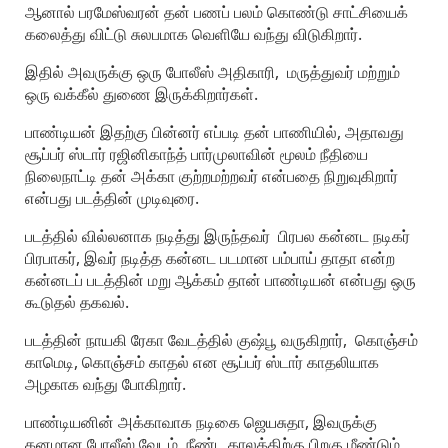
ஆனால் பரமேஸ்வரன் தன் பணப் பலம் கொண்டு சாட்சியைக்
கலைத்து விட்டு சுலபமாக வெளியே வந்து விடுகிறார்.
இதில் அவருக்கு ஒரு போலீஸ் அதிகாரி, மருத்துவர் மற்றும்
ஒரு வக்கீல் துணை இருக்கிறார்கள்.
பாண்டியன் இதற்கு பின்னர் எப்படி தன் பாணியில், அதாவது
சூப்பர் ஸ்டார் ரஜினிகாந்த் பார்முலாவின் மூலம் நீதியை
நிலைநாட்டி தன் அக்கா குற்றமற்றவர் என்பதை நிறுவுகிறார்
என்பது படத்தின் முடிவுரை.
படத்தில் வில்லனாக நடித்து இருந்தவர் பிரபல கன்னட நடிகர்
பிரபாகர், இவர் நடித்த கன்னட படமான பம்பாய் தாதா என்ற
கன்னடப் படத்தின் மறு ஆக்கம் தான் பாண்டியன் என்பது ஒரு
கூடுதல் தகவல்.
படத்தின் நாயகி ரேகா வேடத்தில் குஷ்பூ வருகிறார், கொஞ்சம்
காமெடி, கொஞ்சம் காதல் என சூப்பர் ஸ்டார் காதலியாக
அழகாக வந்து போகிறார்.
பாண்டியனின் அக்காவாக நடிகை ஜெயசுதா, இவருக்கு
கனமான போலீஸ் வேடம், நீண்ட காலத்திற்கு பிறகு மீண்டும்