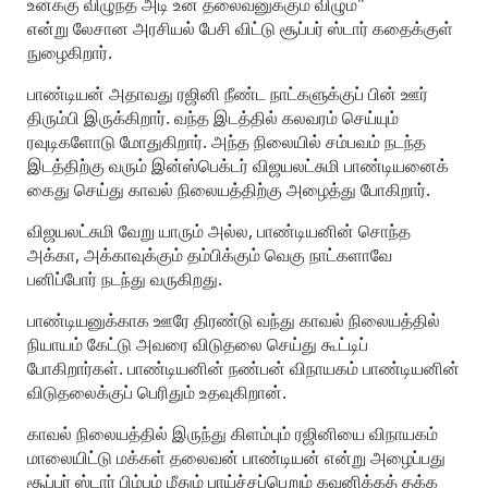
உனக்கு விழுந்த அடி உன் தலைவனுக்கும் விழும்"
என்று லேசான அரசியல் பேசி விட்டு சூப்பர் ஸ்டார் கதைக்குள்
நுழைகிறார்.
பாண்டியன் அதாவது ரஜினி நீண்ட நாட்களுக்குப் பின் ஊர்
திரும்பி இருக்கிறார். வந்த இடத்தில் கலவரம் செய்யும்
ரவுடிகளோடு மோதுகிறார். அந்த நிலையில் சம்பவம் நடந்த
இடத்திற்கு வரும் இன்ஸ்பெக்டர் விஜயலட்சுமி பாண்டியனைக்
கைது செய்து காவல் நிலையத்திற்கு அழைத்து போகிறார்.
விஜயலட்சுமி வேறு யாரும் அல்ல, பாண்டியனின் சொந்த
அக்கா, அக்காவுக்கும் தம்பிக்கும் வெகு நாட்களாவே
பனிப்போர் நடந்து வருகிறது.
பாண்டியனுக்காக ஊரே திரண்டு வந்து காவல் நிலையத்தில்
நியாயம் கேட்டு அவரை விடுதலை செய்து கூட்டிப்
போகிறார்கள். பாண்டியனின் நண்பன் விநாயகம் பாண்டியனின்
விடுதலைக்குப் பெரிதும் உதவுகிறான்.
காவல் நிலையத்தில் இருந்து கிளம்பும் ரஜினியை விநாயகம்
மாலையிட்டு மக்கள் தலைவன் பாண்டியன் என்று அழைப்பது
சூப்பர் ஸ்டார் பிம்பம் மீதும் பாய்ச்சப்பெறும் கவனிக்கத் தக்க