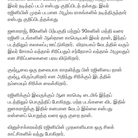
இவர் நடித்தப் படம் என்பது குறிப்பிடத் தக்கது. இவர்
ரஜினியின் முதல் படமான அபூர்வ ராகங்களில் நடித்திருந்தார்
என்பது குறிப்பிடத்தக்கது
ஜனகராஜ், 80களின் பிற்பகுதி மற்றும் 90களின் மத்தி வரை
ரஜினி படங்களின் ஆஸ்தான காமெடியன் இவர் தான், இந்தப்
படத்திலும் கலகலப்பு ஊட்டுகிறார். விநாயகம் வேடத்தில் வரும்
இவர் சோகம் வந்தால் சிரிப்பதும் சந்தோசம் வந்தால் அழுவதும்
என சிரிப்பலைகளை பரவ விடுகிறார்.
குஷ்பூவை ஒரு தலையாக காதலித்து பின் ரஜினியை தான்
குஷ்பூ விரும்புகிறார் என அறிந்து சிரிக்கும் இடத்தில்
நம்மையும் சிரிக்க வைக்கிறார்.
ரஜினிக்கும் இவருக்கும் ஆன காமெடி டைமிங் இந்தப்
படத்திலும் பொருந்திப் போகிறது. மற்ற படங்களை விட இதில்
ஜனகராஜ்க்கு இதில் கனமான வேடம் இல்லை என்பது
என்னைப் பொறுத்த வரை ஒரு குறை தான்.
வினுச்சக்கரவர்தி ரஜினியின் முதலாளியாக ஒரு சிலக்
காட்சிகளில் வந்து போகிறார்.