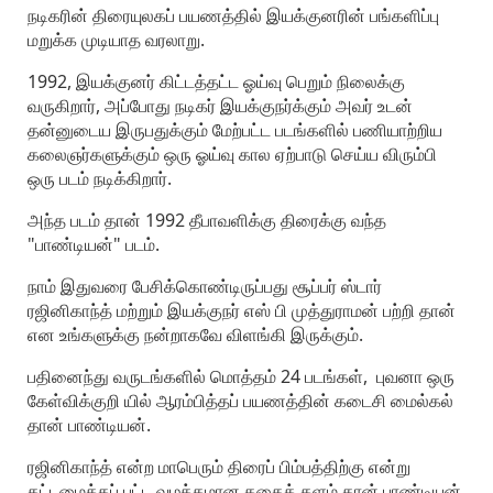
நடிகரின் திரையுலகப் பயணத்தில் இயக்குனரின் பங்களிப்பு
மறுக்க முடியாத வரலாறு.
1992, இயக்குனர் கிட்டத்தட்ட ஓய்வு பெறும் நிலைக்கு
வருகிறார், அப்போது நடிகர் இயக்குநர்க்கும் அவர் உடன்
தன்னுடைய இருபதுக்கும் மேற்பட்ட படங்களில் பணியாற்றிய
கலைஞர்களுக்கும் ஒரு ஓய்வு கால ஏற்பாடு செய்ய விரும்பி
ஒரு படம் நடிக்கிறார்.
அந்த படம் தான் 1992 தீபாவளிக்கு திரைக்கு வந்த
"பாண்டியன்" படம்.
நாம் இதுவரை பேசிக்கொண்டிருப்பது சூப்பர் ஸ்டார்
ரஜினிகாந்த் மற்றும் இயக்குநர் எஸ் பி முத்துராமன் பற்றி தான்
என உங்களுக்கு நன்றாகவே விளங்கி இருக்கும்.
பதினைந்து வருடங்களில் மொத்தம் 24 படங்கள், புவனா ஒரு
கேள்விக்குறி யில் ஆரம்பித்தப் பயணத்தின் கடைசி மைல்கல்
தான் பாண்டியன்.
ரஜினிகாந்த் என்ற மாபெரும் திரைப் பிம்பத்திற்கு என்று
கட்டமைக்கப் பட்ட வழக்கமான கதைக் களம் தான் பாண்டியன்.