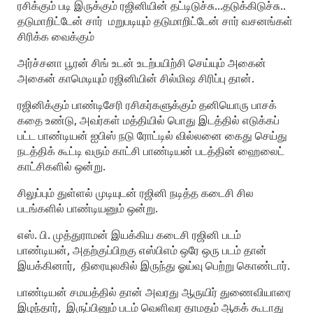
ரசிக்கும் படி இருக்கும் ரஜினியின் தட்டிடுச்சு...தடுக்கிடுச்சு..
தடுமாறிட்டேன் சார் மறுபடியும் தடுமாறிட்டேன் சார் வசனங்கள்
சிரிக்க வைக்கும்
அர்ச்சனா பூரன் சிங் உடன் உடற்பயிற்சி செய்யும் அகைன்
அகைன் காமெடியும் ரஜினியின் சில்மிஷ சிரிப்பு தான்.
ரஜினிக்கும் பாண்டிசேரி ரசிகர்களுக்கும் தனியொரு பாசக்
கதை உண்டு, அவர்கள் மத்தியில் பொது இடத்தில் எடுக்கப்
பட்ட பாண்டியன் ஐபிஸ் நடு ரோட்டில் வில்லனை கைது செய்து
நடத்திக் கூட்டி வரும் காட்சி பாண்டியன் படத்தின் ஹைலைட்
காட்சிகளில் ஒன்று.
சிலுப்பும் துள்ளல் முடியுடன் ரஜினி நடித்த கடைசி சில
படங்களில் பாண்டியனும் ஒன்று.
எஸ். பி. முத்துராமன் இயக்கிய கடைசி ரஜினி படம்
பாண்டியன், அதற்குப்பிறகு எஸ்பிஎம் ஒரே ஒரு படம் தான்
இயக்கினார், திரையுலகில் இருந்து ஓய்வு பெற்று கொண்டார்.
பாண்டியன் சமயத்தில் தான் அவரது ஆருயிர் துணைவியாரை
இழந்தார், இருப்பினும் படம் வெளிவர தாமதம் ஆகக் கூடாது