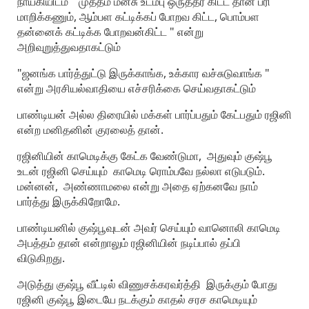
நாயகியிடம் " முத்தம் மனசு உடம்பு ஒருத்தர் கிட்ட தான் பரி
மாறிக்கணும், ஆம்பள கட்டிக்கப் போறவ கிட்ட, பொம்பள
தன்னைக் கட்டிக்க போறவன்கிட்ட " என்று
அறிவுறுத்துவதாகட்டும்
"ஜனங்க பார்த்துட்டு இருக்காங்க, உக்கார வச்சுடுவாங்க "
என்று அரசியல்வாதியை எச்சரிக்கை செய்வதாகட்டும்
பாண்டியன் அல்ல திரையில் மக்கள் பார்ப்பதும் கேட்பதும் ரஜினி
என்ற மனிதனின் குரலைத் தான்.
ரஜினியின் காமெடிக்கு கேட்க வேண்டுமா, அதுவும் குஷ்பூ
உடன் ரஜினி செய்யும் காமெடி ரொம்பவே நல்லா எடுபடும்.
மன்னன், அண்ணாமலை என்று அதை ஏற்கனவே நாம்
பார்த்து இருக்கிறோமே.
பாண்டியனில் குஷ்பூவுடன் அவர் செய்யும் வானொலி காமெடி
அபத்தம் தான் என்றாலும் ரஜினியின் நடிப்பால் தப்பி
விடுகிறது.
அடுத்து குஷ்பூ வீட்டில் விணுசக்கரவர்த்தி இருக்கும் போது
ரஜினி குஷ்பூ இடையே நடக்கும் காதல் சரச காமெடியும்