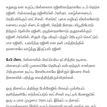
சுறுசுறு என கருப்பு மின்னலாக ரஜினிகாந்தாகவே படம் நெடுக
ரஜினி. அக்காலத்து ரஜினியின் அன்றாட வாழ்க்கையைப்
பிரதிபலிக்கும் காட்சிகள். சிகரெட் புகை வழியும் விரல்களோடு
வளைய வரும் ஸ்டைல் ரஜினி, நெற்றி நிறைய விபூதியோடு
நிற்கும் ஆன்மீக ரஜினி, குழந்தைகளோடு குதூகலிக்கும்
ரஜினி அங்கிள், சிறுமி மீது பரிவும் பற்றும் பிரியமும் கொட்டும்
பாச ரஜினி, யதார்த்த ரஜினி என தன் பாத்திரத்தில்
தானாகவே வாழ்ந்து இருப்பார் ரஜினி
பேபி மீனா
, பின்னாளில் மிகப்பெரிய நட்சித்திர நடிகை.
விளையும் பயிர் முளையிலே தெரியும் என்பதற்குச் சான்றாக
அற்புதமான நடிப்பு. ரோஸியாகவே இன்றும் இவரை சிலர்
நினைவில் பதித்து வைத்தித்திருக்கிறார்கள்.
ஒரு திரைப்படத்திற்கு பேக்கேஜிங் மிகவும் முக்கியம்.
தனித்தனியே எடுக்கப்படும் காட்சிகள் எடிட்டிங் மேஜையில்
ஒரு படமாக முழுமை அடையும். இந்தப் படத்தைப்
பொறுத்தவரை இதில் வரும் தெனாலி ராமன் ஓரங்க நாடகம்