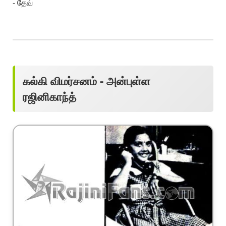
- தேவ்
கல்கி விமர்சனம் - அன்புள்ள
ரஜினிகாந்த்