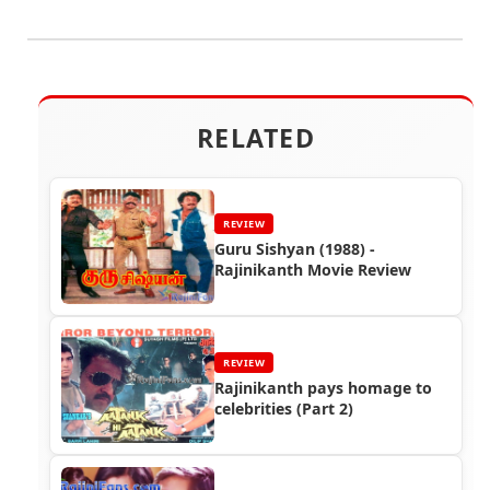
RELATED
REVIEW
Guru Sishyan (1988) -
Rajinikanth Movie Review
REVIEW
Rajinikanth pays homage to
celebrities (Part 2)