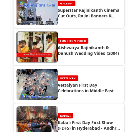
GALLERY
Superstar Rajinikanth Cinema
Cut Outs, Rajini Banners &
Posters (Part 5)
FUNCTION VIDEO
Aishwarya Rajinikanth &
Danush Wedding Video (2004)
VETTAIYAN
Vettaiyan First Day
Celebrations in Middle East
KABALI
Kabali First Day First Show
(FDFS) in Hyderabad - Andhra