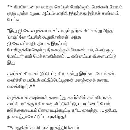
** விம்பிள்டன்‌ நாலாவது செட்டில்‌ போர்க்கும்‌, மெக்கன்‌ ரோவும்‌
சூடு பறக்க ஆடிய ஆட்டம்‌ மாதிரி இருந்தது இந்தச்‌ சண்டைப்‌
போட்டி.
“இது ஜி.கே. வழக்கமாக உட்காரும்‌ நாற்காலி” என்று அந்த
'பாஷ்‌' ஹோட்டலில்‌ கூறுகிறார்கள்‌. அந்த
ஜி.கே. லட்சாதிபதியாக இருப்பார்‌
போலிருக்கிறதென்று நினைத்துக்‌ கொண்டால்‌, அவர்‌ ஒரு
மோட்டார்‌ கார்‌ மெக்கானிக்காம்‌! ... என்னய்யா விளையாட்டு
இது!
கவர்ச்சி சீமா, கட்டுப்பெட்டி சீமா என்று இரட்டை வேடங்கள்‌.
கவர்ச்சியைவிடக்‌ கட்டுப்பெட்டிதான்‌ மனத்தைக்‌ கரைய
வைக்கிறார்‌.**
வழக்கமாக கவுனைக்‌ களைந்து கவர்ச்சிக்‌ கன்னியாகக்‌
காட்சியளிக்கும்‌ சீமாவை விட்டுவிட்டு, படாபட்டைப்‌ போல்‌
ரவிக்கையையும்‌ பிராவையும்‌கழட்டி எறிய வைத்து. . .. ஐயோ,
நினைத்தாலே சிரிப்பு வருகிறது!
**முதுகில்‌ 'காளி' என்று கத்தியினால்‌