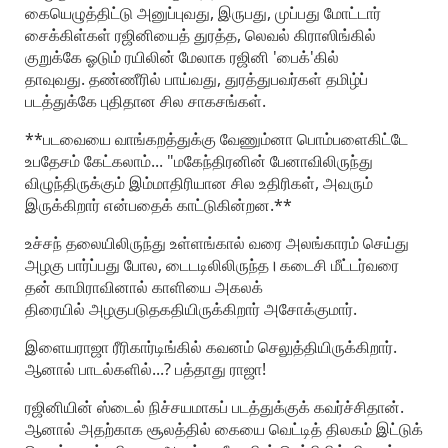
கையெழுத்திட்டு அனுப்புவது, இருபது, முப்பது மோட்டார்‌
சைக்கிள்கள்‌ ரஜினியைத்‌ துரத்த, லெவல்‌ கிராஸிங்கில்‌
குறுக்கே ஓடும்‌ ரயிலின்‌ மேலாக ரஜினி 'பைக்‌'கில்‌
தாவுவது. தண்ணீரில்‌ பாய்வது, துரத்துபவர்கள்‌ தமிழ்ப்‌
படத்துக்கே புதிதான சில சாகசங்கள்‌.
**படவையை வாங்கறத்துக்கு வேணும்னா பொம்பளைகிட்டே
உபதேசம்‌ கேட்கலாம்‌... "மகேந்திரனின்‌ பேனாவிலிருந்து
விழுந்திருக்கும்‌ இம்மாதிரியான சில உதிரிகள்‌, அவரும்‌
இருக்கிறார்‌ என்பதைக்‌ காட்டுகின்றன.**
உச்சந்‌ தலையிலிருந்து உள்ளங்கால்‌ வரை அலங்காரம்‌ செய்து
அழகு பார்ப்பது போல, டைடடிலிலிருந்த। கடைசி மீட்டர்வரை
தன்‌ காமிராவினால்‌ காளியை அகலக்‌
திரையில்‌ அழகுபடுதகதியிருக்கிறார்‌ அசோக்குமார்‌.
இளையராஜா ரீரிகார்டிங்கில்‌ கவனம்‌ செலுத்தியிருக்கிறார்‌.
ஆனால்‌ பாடல்களில்‌...? பத்தாது ராஜா!
ரஜினியின்‌ ஸ்டைல்‌ நிச்சயமாகப்‌ படத்துக்குக்‌ கவர்ச்சிதான்‌.
ஆனால்‌ அதற்காக சூலத்தில்‌ கையை வெட்டித்‌ திலகம்‌ இட்டுக்‌