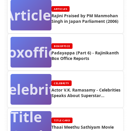
Articles
ARTICLES
Rajini Praised by PM Manmohan
Singh in Japan Parliament (2006)
Boxoffice
BOXOFFICE
Padayappa (Part 6) - Rajinikanth
Box Office Reports
Celebrity
CELEBRITY
Actor V.K. Ramasamy - Celebrities
Speaks About Superstar
Rajinikanth
Title
TITLE CARD
Thaai Meethu Sathiyam Movie