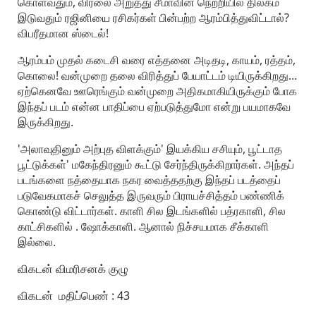
கொள்வதும்‌, விரலை அறுத்து சீமாவின்‌ நெற்றியில்‌ திலகம்‌
இடுவதும்‌ ரஜினியை ரசிகர்கள்‌ பின்பற்ற ஆரம்பித்துவிட்டால்‌?
விபரீதமான ஸ்டைல்‌!
ஆரம்பம்‌ முதல்‌ கடைசி வரை எத்தனை அடிதடி, காயம்‌, ரத்தம்‌,
கொலை! வன்முறை தலை விரித்துப்‌ பேயாட்டம்‌ டியிருக்கிறது...
ஏற்கெனவே ஊரெங்கும்‌ வன்முறை அதிகமாகியிருக்கும்‌ போக
இந்தப்‌ படம்‌ என்ன பாதிப்பை ஏற்படுத்துமோ என்று பயமாகவே
இருக்கிறது.
'அலாவுதினும்‌ அற்புத விளக்கும்‌' இயக்கிய சசியும்‌, பூட்டாத
பூட்டுக்கள்‌' மகேந்திரனும்‌ கூட்டு சேர்ந்திருக்கிறார்கள்‌. அந்தப்‌
படங்களை நத்தையாக நகர வைத்ததற்கு இந்தப்‌ படத்தைப்‌
படுவேகமாகச்‌ செலுத்த இருவரும்‌ பிராயச்சித்தம்‌ பண்ணிக்‌
கொண்டு விட்டார்கள்‌. காளி சில இடங்களில்‌ பத்ரகாளி, சில
காட்சிகளில்‌ . ஷோக்காளி. ஆனால்‌ நிச்சயமாக சீக்காளி
இல்லை.
விகடன் விமரிசனக் குழு
விகடன் மதிப்பெண் : 43