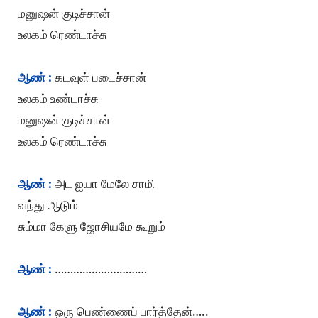
மனுஷன் குடிச்சான்
உலகம் ரெண்டாச்சு
ஆண் :
கடவுள் படைச்சான்
உலகம் உண்டாச்சு
மனுஷன் குடிச்சான்
உலகம் ரெண்டாச்சு
ஆண் :
அட ஐயா மேலே சாமி
வந்து ஆடும்
சும்மா கேளு ஜோசியமே கூறும்
ஆண் :
…………………………
ஆண் :
ஒரு பெண்ணைப் பார்த்தேன்…..