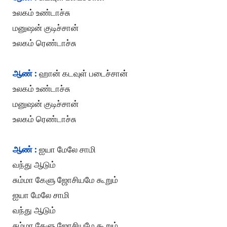
உலகம் உண்டாச்சு
மனுஷன் குடிச்சான்
உலகம் ரெண்டாச்சு
ஆண் :
ஹான் கடவுள் படைச்சான்
உலகம் உண்டாச்சு
மனுஷன் குடிச்சான்
உலகம் ரெண்டாச்சு
ஆண் :
ஐயா மேலே சாமி
வந்து ஆடும்
சும்மா கேளு ஜோசியமே கூறும்
ஐயா மேலே சாமி
வந்து ஆடும்
சும்மா கேளு ஜோசியமே கூறும்