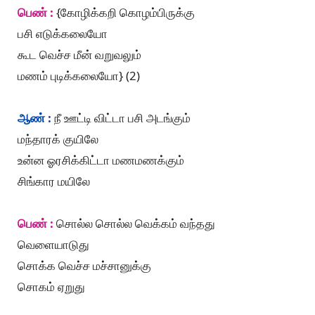
பெண் :
{கோழிக்கறி கொழம்பிருக்கு
பசி எடுக்கலையோ
கூட வெச்ச மீன் வறுவலும்
மணம் புடிக்கலையோ} (2)
ஆண் :
நீ ஊட்டி விட்டா பசி அடங்கும்
மந்தாரக் குயிலே
உன்ன ஓரசிக்கிட்டா மணமணக்கும்
சிங்கார மயிலே
பெண் :
சொல்ல சொல்ல வெக்கம் வந்தது
வெளையாடுது
சொக்க வெச்ச மச்சானுக்கு
சொகம் ஏறுது