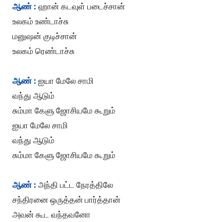
ஆண் :
ஹான் கடவுள் படைச்சான்
உலகம் உண்டாச்சு
மனுஷன் குடிச்சான்
உலகம் ரெண்டாச்சு
ஆண் :
ஐயா மேலே சாமி
வந்து ஆடும்
சும்மா கேளு ஜோசியமே கூறும்
ஐயா மேலே சாமி
வந்து ஆடும்
சும்மா கேளு ஜோசியமே கூறும்
ஆண் :
அந்தி பட்ட நேரத்திலே
சந்திரனை ஒருத்தன் பார்த்தான்
அவன் கூட வந்தவனோ