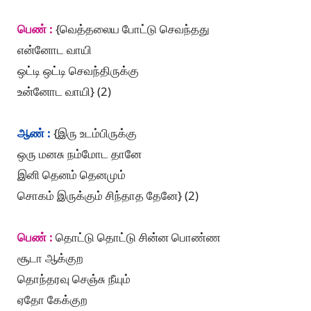
பெண் :
{வெத்தலைய போட்டு செவந்தது
என்னோட வாயி
ஒட்டி ஒட்டி செவந்திருக்கு
உன்னோட வாயி} (2)
ஆண் :
{இரு உடம்பிருக்கு
ஒரு மனசு நம்மோட தானே
இனி தெனம் தெனமும்
சொகம் இருக்கும் சிந்தாத தேனே} (2)
பெண் :
தொட்டு தொட்டு சின்ன பொண்ண
சூடா ஆக்குற
தொந்தரவு செஞ்சு நீயும்
ஏதோ கேக்குற