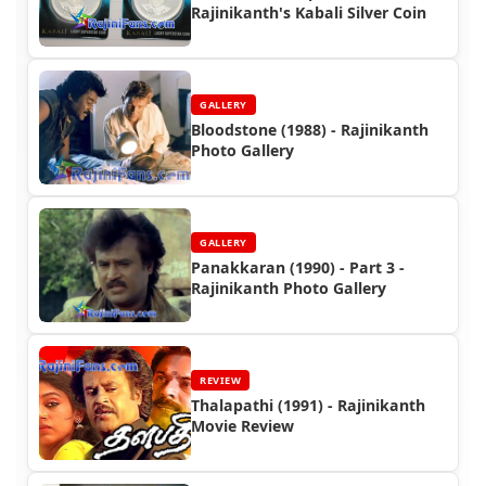
Rajinikanth's Kabali Silver Coin
GALLERY
Bloodstone (1988) - Rajinikanth
Photo Gallery
GALLERY
Panakkaran (1990) - Part 3 -
Rajinikanth Photo Gallery
REVIEW
Thalapathi (1991) - Rajinikanth
Movie Review