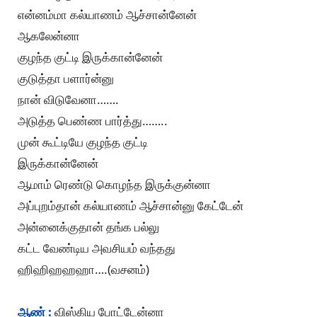
என்னம்மா கல்யாணம் ஆச்சான்னேன்
ஆகலேன்னா
குழந்த குட்டி இருக்கான்னேன்
குடுத்தா பளார்ன்னு
நான் விடுவேனா…….
அடுத்த பெண்ண பார்த்து……..
முன் கூட்டியே குழந்த குட்டி
இருக்கான்னேன்
ஆமாம் ரெண்டு கொழந்த இருக்குன்னா
அப்புறம்தான் கல்யாணம் ஆச்சான்னு கேட்டேன்
அன்னைக்குதான் தங்க பல்லு
கட்ட வேண்டிய அவசியம் வந்தது
ஹிஹிஹஹஹா….(வசனம்)
ஆண் :
விஸ்கிய போட்டேன்னா