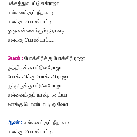
பக்கத்துல பட்டுல ரோஜா
என்னைக்கும் நீதானடி
எனக்கு பொண்டாட்டி
ஓ ஓ என்னைக்கும் நீதானடி
எனக்கு பொண்டாட்டி…
பெண் :
போக்கிரிக்கு போக்கிரி ராஜா
பூத்திருக்கு பட்டுல ரோஜா
போக்கிரிக்கு போக்கிரி ராஜா
பூத்திருக்கு பட்டுல ரோஜா
என்னைக்கும் நான்தானய்யா
உனக்கு பொண்டாட்டி ஓ ஹோ
ஆண் :
என்னைக்கும் நீதானடி
எனக்கு பொண்டாட்டி…