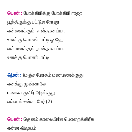
பெண் :
போக்கிரிக்கு போக்கிரி ராஜா
பூத்திருக்கு பட்டுல ரோஜா
என்னைக்கும் நான்தானய்யா
உனக்கு பொண்டாட்டி ஓ ஹோ
என்னைக்கும் நான்தானய்யா
உனக்கு பொண்டாட்டி
ஆண் :
{மஞ்ச மோகம் மணமணக்குது
எனக்கு முன்னாலே
மனசுல குளிர் அடிக்குது
எல்லாம் உன்னாலே} (2)
பெண் :
தெனம் காலையிலே மொறைக்கிரீக
என்ன விஷயம்