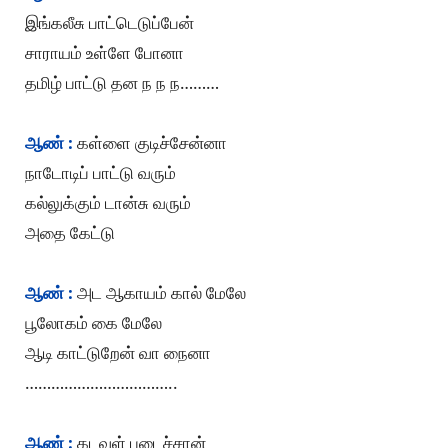
இங்கலீசு பாட்டெடுப்பேன்
சாராயம் உள்ளே போனா
தமிழ் பாட்டு தன ந ந ந………
ஆண் :
கள்ளை குடிச்சேன்னா
நாடோடிப் பாட்டு வரும்
கல்லுக்கும் டான்சு வரும்
அதை கேட்டு
ஆண் :
அட ஆகாயம் கால் மேலே
பூலோகம் கை மேலே
ஆடி காட்டுறேன் வா நைனா
……………………………..
ஆண் :
கடவுள் படைச்சான்