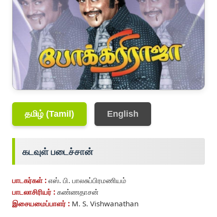
தமிழ் (Tamil)
English
கடவுள் படைச்சான்
பாடகர்கள் :
எஸ். பி. பாலசுப்பிரமணியம்
பாடலாசிரியர் :
கண்ணதாசன்
இசையமைப்பாளர் :
M. S. Vishwanathan