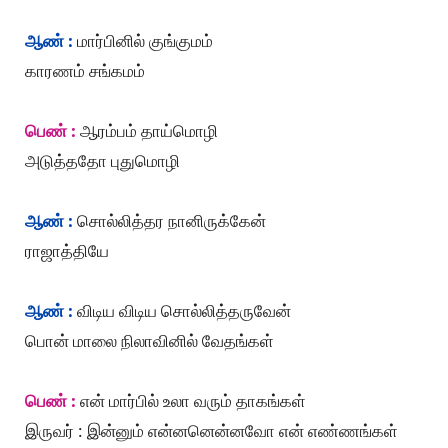
ஆண் :
மார்பினில் குங்குமம்
காரணம் சங்கமம்
பெண் :
ஆரம்பம் தாய்மொழி
அடுத்ததோ புதுமொழி
ஆண் :
சொல்லித்தர நானிருக்கேன்
ராஜாத்தியே
ஆண் :
விடிய விடிய சொல்லித்தருவேன்
பொன் மாலை நிலாவினில் வேதங்கள்
பெண் :
என் மார்பில் உலா வரும் தாகங்கள்
இருவர் : இன்னும் என்னனென்னவோ என் எண்ணங்கள்