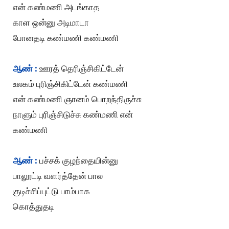
என் கண்மணி அடங்காத
காள ஒன்னு அடிமாடா
போனதடி கண்மணி கண்மணி
ஆண் :
ஊரத் தெரிஞ்சிகிட்டேன்
உலகம் புரிஞ்சிகிட்டேன் கண்மணி
என் கண்மணி ஞானம் பொறந்திருச்சு
நாளும் புரிஞ்சிடுச்சு கண்மணி என்
கண்மணி
ஆண் :
பச்சக் குழந்தையின்னு
பாலூட்டி வளர்த்தேன் பால
குடிச்சிப்புட்டு பாம்பாக
கொத்துதடி