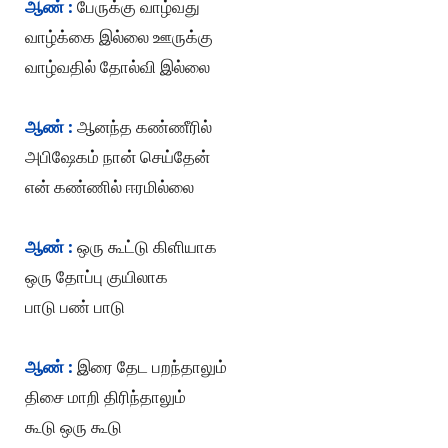
ஆண் :
பேருக்கு வாழ்வது
வாழ்க்கை இல்லை ஊருக்கு
வாழ்வதில் தோல்வி இல்லை
ஆண் :
ஆனந்த கண்ணீரில்
அபிஷேகம் நான் செய்தேன்
என் கண்ணில் ஈரமில்லை
ஆண் :
ஒரு கூட்டு கிளியாக
ஒரு தோப்பு குயிலாக
பாடு பண் பாடு
ஆண் :
இரை தேட பறந்தாலும்
திசை மாறி திரிந்தாலும்
கூடு ஒரு கூடு