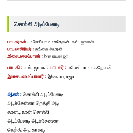
சொல்லி அடிப்பேனடி
பாடகர்கள் :
மலேசியா வாசுதேவன், எஸ். ஜானகி
பாடலாசிரியர் :
கங்கை அமரன்
இசையமைப்பாளர் :
இளையராஜா
பாடகி :
எஸ். ஜானகி
பாடகர் :
மலேசியா வாசுதேவன்
இசையமைப்பாளர் :
இளையராஜா
ஆண் :
சொல்லி அடிப்பேனடி
அடிச்சேன்னா நெத்தி அடி
தானடி நான் சொல்லி
அடிப்பேனடி அடிச்சேன்னா
நெத்தி அடி தானடி