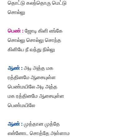
தொட்டு கலந்தொரு மெட்டு
சொல்லு
பெண் :
ஜோடி கிளி எங்கே
சொல்லு சொல்லு சொந்த
கிளியே நீ வந்து நில்லு
ஆண் :
அடி அத்த மக
ரத்தினமே ஆசையுள்ள
பெண்மயிலே அடி அத்த
மக ரத்தினமே ஆசையுள்ள
பெண்மயிலே
ஆண் :
முத்தான முத்தே
என்னோட சொத்தே அள்ளாம