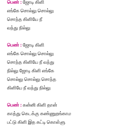
பெண் :
ஜோடி கிளி
எங்கே சொல்லு சொல்லு
சொந்த கிளியே நீ
வந்து நில்லு
பெண் :
ஜோடி கிளி
எங்கே சொல்லு சொல்லு
சொந்த கிளியே நீ வந்து
நில்லு ஜோடி கிளி எங்கே
சொல்லு சொல்லு சொந்த
கிளியே நீ வந்து நில்லு
பெண் :
கன்னி கிளி தான்
காத்து கெடக்கு கண்ணுறங்காம
பட்டு கிளி இத கட்டி கொள்ளு