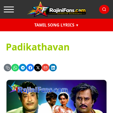
TAMIL SONG LYRICS
Padikathavan