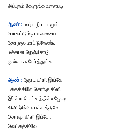
அப்புறம் கேளுங்க உள்ளபடி
ஆண் :
மார்கழி மாசமும்
போகட்டும்டி மாலையை
தோளுல மாட்டுறேண்டி
மச்சான நெஞ்சோடு
ஒன்னாக சேர்த்துக்க
ஆண் :
ஜோடி கிளி இங்கே
பக்கத்திலே சொந்த கிளி
இப்போ வெட்கத்திலே ஜோடி
கிளி இங்கே பக்கத்திலே
சொந்த கிளி இப்போ
வெட்கத்திலே