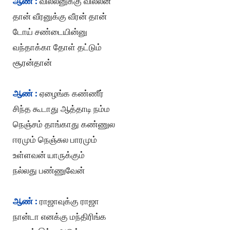
ஆண் :
வில்லனுக்கு வில்லன்
தான் வீரனுக்கு வீரன் தான்
டோய் சண்டையின்னு
வந்தாக்கா தோள் தட்டும்
சூரன்தான்
ஆண் :
ஏழைங்க கண்ணீர்
சிந்த கூடாது ஆத்தாடி நம்ம
நெஞ்சம் தாங்காது கண்ணுல
ஈரமும் நெஞ்சுல பாரமும்
உள்ளவன் யாருக்கும்
நல்லது பண்ணுவேன்
ஆண் :
ராஜாவுக்கு ராஜா
நான்டா எனக்கு மந்திரிங்க