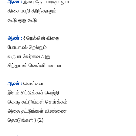
ஆண் :
இரை தேட பறந்தாலும்
திசை மாறி திரிந்தாலும்
கூடு ஒரு கூடு
ஆண் :
{ நெல்லின் விதை
போடாமல் நெல்லும்
வருமா வேர்வை அது
சிந்தாமல் வெள்ளி பணமா
ஆண் :
வெள்ளை
இளம் சிட்டுக்கள் வெற்றி
கொடி கட்டுங்கள் சொர்க்கம்
அதை தட்டுங்கள் விண்ணை
தொடுங்கள் } (2)