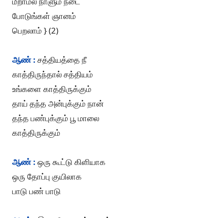
மீறாமல் நாளும் நடை
போடுங்கள் ஞானம்
பெறலாம் } (2)
ஆண் :
சத்தியத்தை நீ
காத்திருந்தால் சத்தியம்
உங்களை காத்திருக்கும்
தாய் தந்த அன்புக்கும் நான்
தந்த பண்புக்கும் பூ மாலை
காத்திருக்கும்
ஆண் :
ஒரு கூட்டு கிளியாக
ஒரு தோப்பு குயிலாக
பாடு பண் பாடு