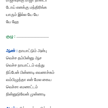
டோய் எனக்கு மந்திரிங்க
யாரும் இல்ல யே யே
யே ஹே
குழு :
………………………….
ஆண் :
தாயாட்டும் அன்பு
வெச்ச தம்பின்னு ஆச
வெச்ச நாயாட்டம் வந்து
நிப்பேன் பின்னாடி எவனாச்சும்
வம்பிழுத்தா என் மேல கைய
வெச்சா எமனாட்டம்
நின்னுடுவேன் முன்னாடி