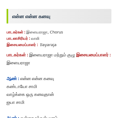
என்ன என்ன கனவு
பாடகர்கள் :
இளையராஜா, Chorus
பாடலாசிரியர் :
வாலி
இசையமைப்பாளர் :
Ilayaraja
பாடகர்கள் :
இளையராஜா மற்றும் குழு
இசையமைப்பாளர் :
இளையராஜா
ஆண் :
என்ன என்ன கனவு
கண்டாயோ சாமி
வாழ்க்கை ஒரு கனவுதான்
ஐயா சாமி
ஆண் :
ஒன்றை உந்தன் மனம்