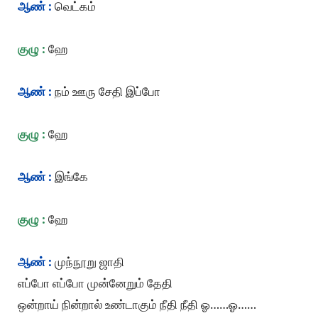
ஆண் :
வெட்கம்
குழு :
ஹே
ஆண் :
நம் ஊரு சேதி இப்போ
குழு :
ஹே
ஆண் :
இங்கே
குழு :
ஹே
ஆண் :
முந்நூறு ஜாதி
எப்போ எப்போ முன்னேறும் தேதி
ஒன்றாய் நின்றால் உண்டாகும் நீதி நீதி ஓ……ஓ……