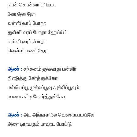
நான் சொன்னா புரியுமா
ஹே ஹே ஹே
வள்ளி வரப் போறா
துள்ளி வரப் போறா ஹேய்ய்ய்
வள்ளி வரப் போறா
வெள்ளி மணி தேரா
ஆண் :
சந்தனம் ஜவ்வாது பன்னீர
நீ எடுத்து சேர்த்துக்கோ
மல்லியப்பூ முல்லப்பூவு அல்லிப்பூவும்
மாலை கட்டி கோர்த்துக்கோ
ஆண் :
அட அந்நாளிலே வெளையாடயிலே
அரை டிராயரும் பாவாட போட்டு