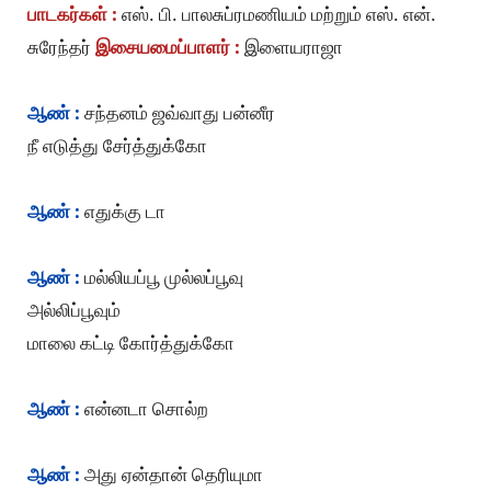
பாடகர்கள் :
எஸ். பி. பாலசுப்ரமணியம் மற்றும் எஸ். என்.
சுரேந்தர்
இசையமைப்பாளர் :
இளையராஜா
ஆண் :
சந்தனம் ஜவ்வாது பன்னீர
நீ எடுத்து சேர்த்துக்கோ
ஆண் :
எதுக்கு டா
ஆண் :
மல்லியப்பூ முல்லப்பூவு
அல்லிப்பூவும்
மாலை கட்டி கோர்த்துக்கோ
ஆண் :
என்னடா சொல்ற
ஆண் :
அது ஏன்தான் தெரியுமா