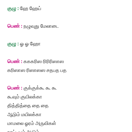
குழு :
ஹே ஹேய்
பெண் :
நழுவுது மேலாடை
குழு :
ஓ ஓ ஹோ
பெண் :
கககரிஸ ரிரிரிஸாஸ
கரிஸாஸ ரிஸாஸஸ சதபத பத
பெண் :
குக்குக்கூ கூ கூ
கூவும் குயிலக்கா
தித்தித்தை தை தை
ஆடும் மயிலக்கா
மாமலை ஓரம் அருவிகள்
நாட்டியம் ஆடும்