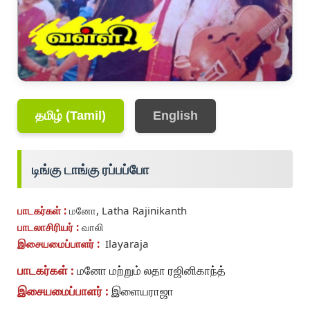
தமிழ் (Tamil)
English
டிங்கு டாங்கு ரப்பப்போ
பாடகர்கள் :
மனோ, Latha Rajinikanth
பாடலாசிரியர் :
வாலி
இசையமைப்பாளர் :
Ilayaraja
பாடகர்கள் :
மனோ மற்றும் லதா ரஜினிகாந்த்
இசையமைப்பாளர் :
இளையராஜா