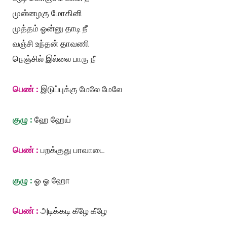
முன்னழகு மோகினி
முத்தம் ஓன்னு தாடி நீ
வஞ்சி உந்தன் தாவணி
நெஞ்சில் இல்லை பாரு நீ
பெண் :
இடுப்புக்கு மேலே மேலே
குழு :
ஹே ஹேய்
பெண் :
பறக்குது பாவாடை
குழு :
ஓ ஓ ஹோ
பெண் :
அடிக்கடி கீழே கீழே