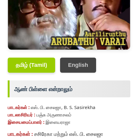
தமிழ் (Tamil)
English
ஆண் பிள்ளை என்றாலும்
பாடகர்கள் :
எஸ். பி. சைலஜா, B. S. Sasirekha
பாடலாசிரியர் :
பஞ்சு அருணாசலம்
இசையமைப்பாளர் :
இளையராஜா
பாடகர்கள் :
சசிரேகா மற்றும் எஸ். பி. சைலஜா