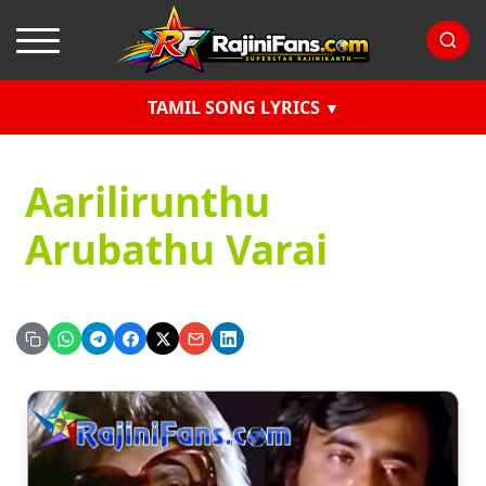
TAMIL SONG LYRICS
Aarilirunthu
Arubathu Varai