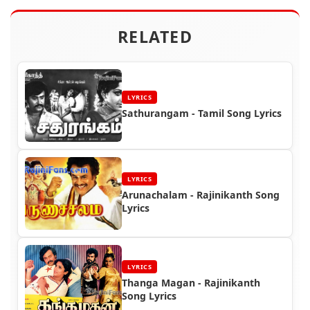
RELATED
LYRICS
Sathurangam - Tamil Song Lyrics
LYRICS
Arunachalam - Rajinikanth Song
Lyrics
LYRICS
Thanga Magan - Rajinikanth
Song Lyrics