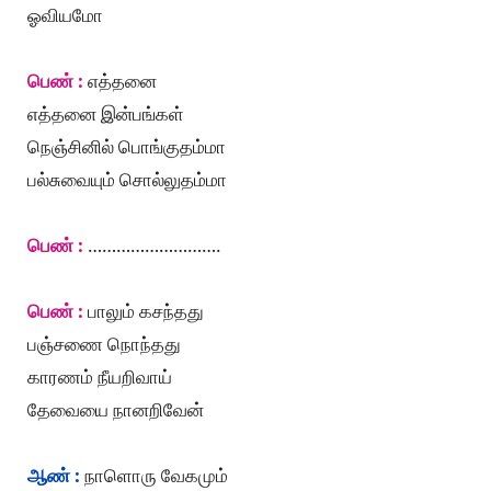
ஓவியமோ
பெண் :
எத்தனை
எத்தனை இன்பங்கள்
நெஞ்சினில் பொங்குதம்மா
பல்சுவையும் சொல்லுதம்மா
பெண் :
……………………….
பெண் :
பாலும் கசந்தது
பஞ்சணை நொந்தது
காரணம் நீயறிவாய்
தேவையை நானறிவேன்
ஆண் :
நாளொரு வேகமும்