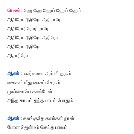
பெண் :
ஹே ஹே ஹேய் ஹேய் ஹேய்……..
ஆரிரோ ஆரிரோ ஆரிராரோ
ஆரிரோரிரோரி ராரோ
ஆரிரோ ஆரிரோ ஆரிரோ
ஆரிரோ ஆரிரோ
ஆராரிரோ
ஆண் :
மலர்களை அள்ளி தரும்
கைகள் மீது வாசம் சேரும்
முள்ளையே கண்டேன்
அந்த காயம் தந்த பாடம் போதும்
ஆண் :
கலங்குதே கண்கள் நான்
போன ஜென்மம் செய்த பாவம்