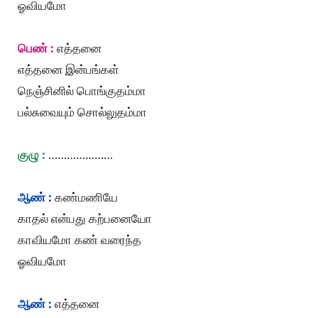
ஓவியமோ
பெண் :
எத்தனை
எத்தனை இன்பங்கள்
நெஞ்சினில் பொங்குதம்மா
பல்சுவையும் சொல்லுதம்மா
குழு :
…………………
ஆண் :
கண்மணியே
காதல் என்பது கற்பனையோ
காவியமோ கண் வரைந்த
ஓவியமோ
ஆண் :
எத்தனை