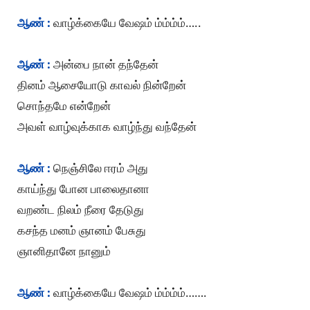
ஆண் :
வாழ்க்கையே வேஷம் ம்ம்ம்ம்…..
ஆண் :
அன்பை நான் தந்தேன்
தினம் ஆசையோடு காவல் நின்றேன்
சொந்தமே என்றேன்
அவள் வாழ்வுக்காக வாழ்ந்து வந்தேன்
ஆண் :
நெஞ்சிலே ஈரம் அது
காய்ந்து போன பாலைதானா
வறண்ட நிலம் நீரை தேடுது
கசந்த மனம் ஞானம் பேசுது
ஞானிதானே நானும்
ஆண் :
வாழ்க்கையே வேஷம் ம்ம்ம்ம்…….