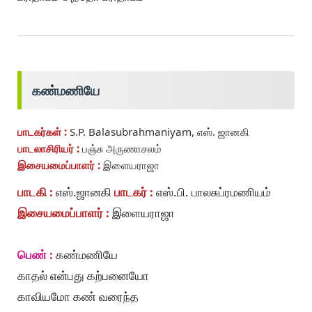
கண்மணியே
பாடகர்கள் :
S.P. Balasubrahmaniyam, எஸ். ஜானகி
பாடலாசிரியர் :
பஞ்சு அருணாசலம்
இசையமைப்பாளர் :
இளையராஜா
பாடகி :
எஸ்.ஜானகி
பாடகர் :
எஸ்.பி. பாலசுப்ரமணியம்
இசையமைப்பாளர் :
இளையராஜா
பெண் :
கண்மணியே
காதல் என்பது கற்பனையோ
காவியமோ கண் வரைந்த