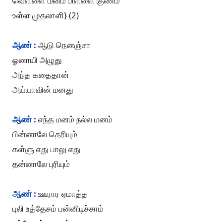
வெள்ளை மனம் பிள்ளை குணம்
உள்ள முதலாளி} (2)
ஆண் :
ஆடு நெனஞ்சா
ஓனாயி அழுது
அந்த கதைதான்
அய்யாவின் மனது
ஆண் :
எந்த மனம் நல்ல மனம்
பின்னாலே தெரியும்
கள்ளு எது பாலு எது
தன்னாலே புரியும்
ஆண் :
ஊரார ஏமாத்த
புலி உத்தேசம் பன்னிடிச்சாம்