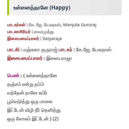
உன்னைத்தானே (Happy)
பாடகர்கள் :
கே. ஜே. யேசுதாஸ், Manjula Gururaj
பாடலாசிரியர் :
வைரமுத்து
இசையமைப்பாளர் :
Ilaiyaraja
பாடகி :
மஞ்சுளா குருராஜ்
பாடகர் :
கே.ஜே. யேசுதாஸ்
இசையமைப்பாளர் :
இளையராஜா
பெண் :
{ உன்னைத்தானே
தஞ்சம் என்று நம்பி
வந்தேன் நானே உயிர்
பூவெடுத்து ஒரு மாலை
இட்டேன் விழி நீர் தெளித்து
ஒரு கோலம் இட்டேன் } (2)