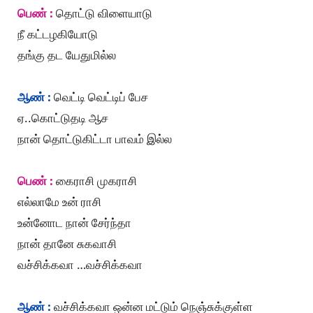
பெண் :
தொட்டு விளையாடு
நீ கட்டழகியோடு
தங்கு தட யேதுமில்ல
ஆண் :
வெட்டி வெட்டிப் பேச
ஏ..கொட்டுதடி ஆச
நான் தொட்டுகிட்டா பாவம் இல்ல
பெண் :
கைராசி முகராசி
எல்லாமே உன் ராசி
உன்னோட நான் சேர்ந்தா
நான் தானே சுகவாசி
வச்சிக்கவா …வச்சிக்கவா
ஆண் :
வச்சிக்கவா ஒன்ன மட்டும் நெஞ்சுக்குள்ள