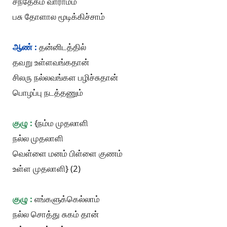
சந்தேகம் வாராம்ம
பசு தோளால மூடிக்கிச்சாம்
ஆண் :
தன்னிடத்தில்
தவறு உள்ளவங்கதான்
சிலரு நல்லவங்கள பழிச்சுதான்
பொழப்பு நடத்தணும்
குழு :
{நம்ம முதலாளி
நல்ல முதலாளி
வெள்ளை மனம் பிள்ளை குணம்
உள்ள முதலாளி} (2)
குழு :
எங்களுக்கெல்லாம்
நல்ல சொத்து சுகம் தான்