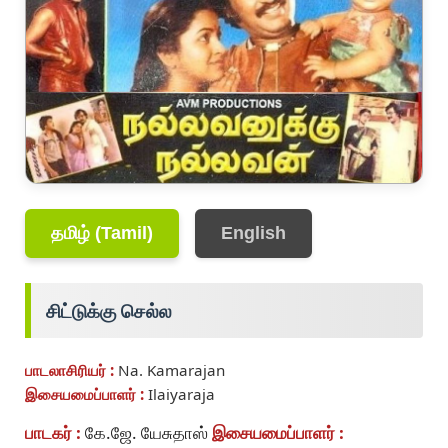
தமிழ் (Tamil)
English
சிட்டுக்கு செல்ல
பாடலாசிரியர் :
Na. Kamarajan
இசையமைப்பாளர் :
Ilaiyaraja
பாடகர் :
கே.ஜே. யேசுதாஸ்
இசையமைப்பாளர் :