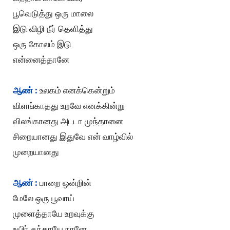
பூவெடுத்து ஒரு மாலை
இடு விழி நீர் தெளித்து
ஒரு கோலம் இடு
என்னைத்தானே
ஆண் :
உலகம் எனக்கென்றும்
விளங்காதது உறவே எனக்கின்று
விலங்கானது அடடா முந்தானை
சிறையானது இதுவே என் வாழ்வில்
முறையானது
ஆண் :
பாறை ஒன்றின்
மேலே ஒரு பூவாய்
முளைத்தாயே உறவுக்கு
உயிர் தந்தாயே நானே