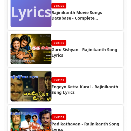
Lyrics
LYRICS
Rajinikanth Movie Songs
Database - Complete
Discography | Rajinifans.com
LYRICS
Guru Sishyan - Rajinikanth Song
Lyrics
LYRICS
Engeyo Ketta Kural - Rajinikanth
Song Lyrics
LYRICS
Padikathavan - Rajinikanth Song
Lyrics