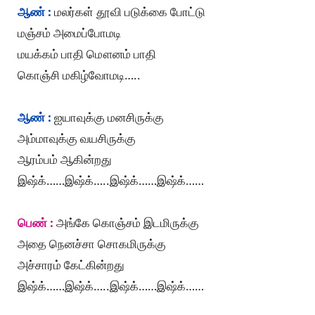
ஆண் :
மலர்கள் தூவி படுக்கை போட்டு
மஞ்சம் அமைப்போமடி
மயக்கம் பாதி மௌனம் பாதி
கொஞ்சி மகிழ்வோமடி…..
ஆண் :
ஐயாவுக்கு மனசிருக்கு
அம்மாவுக்கு வயசிருக்கு
ஆரம்பம் ஆகின்றது
இஷ்க்……இஷ்க்…..இஷ்க்……இஷ்க்……
பெண் :
அங்கே கொஞ்சம் இடமிருக்கு
அதை நெனச்சா சொகமிருக்கு
அச்சாரம் கேட்கின்றது
இஷ்க்……இஷ்க்…..இஷ்க்……இஷ்க்……