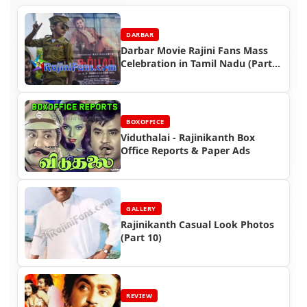
DARBAR
Darbar Movie Rajini Fans Mass
Celebration in Tamil Nadu (Part
4)
BOXOFFICE
Viduthalai - Rajinikanth Box
Office Reports & Paper Ads
GALLERY
Rajinikanth Casual Look Photos
(Part 10)
REVIEW