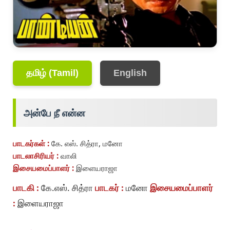
தமிழ் (Tamil)
English
அன்பே நீ என்ன
பாடகர்கள் :
கே. எஸ். சித்ரா, மனோ
பாடலாசிரியர் :
வாலி
இசையமைப்பாளர் :
இளையராஜா
பாடகி :
கே.எஸ். சித்ரா
பாடகர் :
மனோ
இசையமைப்பாளர்
:
இளையராஜா