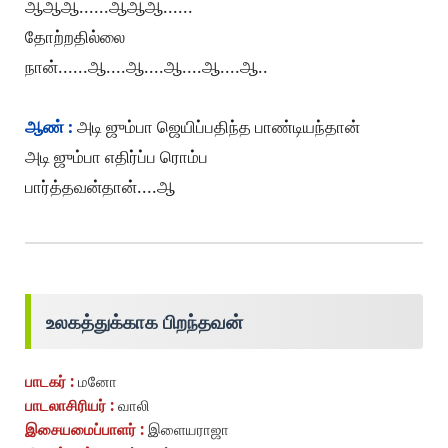
ஆஆஆ......ஆஆஆ......
தோற்றதில்லை
நான்......ஆ....ஆ....ஆ....ஆ....ஆ..
ஆண் :
அடி ஜும்பா ஜெயிப்பதிந்த பாண்டியந்தான்
அடி ஜும்பா எதிர்ப்ப ரொம்ப
பார்த்தவன்தான்....ஆ
உலகத்துக்காக பிறந்தவன்
பாடகர் :
மனோ
பாடலாசிரியர் :
வாலி
இசையமைப்பாளர் :
இளையராஜா