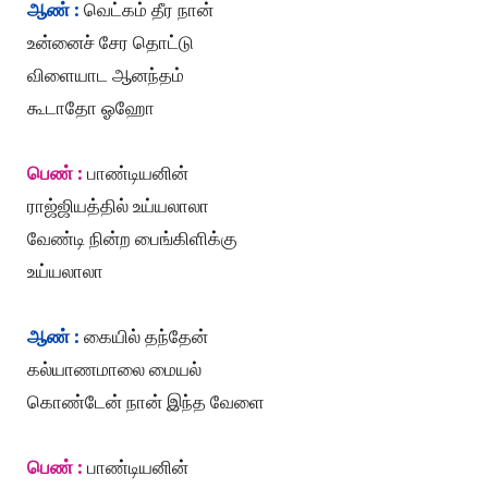
ஆண் :
வெட்கம் தீர நான்
உன்னைச் சேர தொட்டு
விளையாட ஆனந்தம்
கூடாதோ ஓஹோ
பெண் :
பாண்டியனின்
ராஜ்ஜியத்தில் உய்யலாலா
வேண்டி நின்ற பைங்கிளிக்கு
உய்யலாலா
ஆண் :
கையில் தந்தேன்
கல்யாணமாலை மையல்
கொண்டேன் நான் இந்த வேளை
பெண் :
பாண்டியனின்