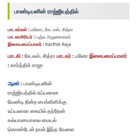
பாண்டியனின் ராஜ்ஜியத்தில்
பாடகர்கள் :
மனோ, கே. எஸ். சித்ரா
பாடலாசிரியர் :
பஞ்சு அருணாசலம்
இசையமைப்பாளர் :
Karthik Raja
பாடகி :
கே.எஸ். சித்ரா
பாடகர் :
மனோ
இசையமைப்பாளர்
:
கார்த்திக் ராஜா
ஆண் :
பாண்டியனின்
ராஜ்ஜியத்தில் உய்யலாலா
வேண்டி நின்ற பைங்கிளிக்கு
உய்யலாலா கையில் தந்தேன்
கல்யாணமாலை மையல்
கொண்டேன் நான் இந்த வேளை