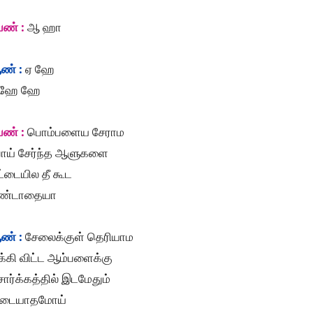
ெண் :
ஆ ஹா
ண் :
ஏ ஹே
 ஹே ஹே
ெண் :
பொம்பளைய சேராம
ோய் சேர்ந்த ஆளுகளை
்டையில தீ கூட
ீண்டாதையா
ண் :
சேலைக்குள் தெரியாம
க்கி விட்ட ஆம்பளைக்கு
ர்க்கத்தில் இடமேதும்
ிடையாதமோய்