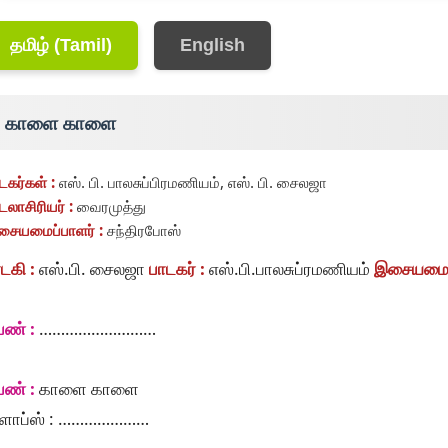
தமிழ் (Tamil)
English
காளை காளை
டகர்கள் :
எஸ். பி. பாலசுப்பிரமணியம், எஸ். பி. சைலஜா
டலாசிரியர் :
வைரமுத்து
ையமைப்பாளர் :
சந்திரபோஸ்
டகி :
எஸ்.பி. சைலஜா
பாடகர் :
எஸ்.பி.பாலசுப்ரமணியம்
இசையமைப்
ெண் :
………………………
ெண் :
காளை காளை
ிளாப்ஸ் : …………………