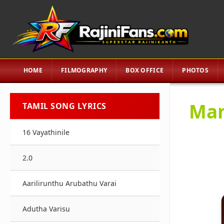
HOME
FILMOGRAPHY
BOX OFFICE
PHOTOS
Man
TAMIL SONG LYRICS
16 Vayathinile
2.0
Aarilirunthu Arubathu Varai
Adutha Varisu