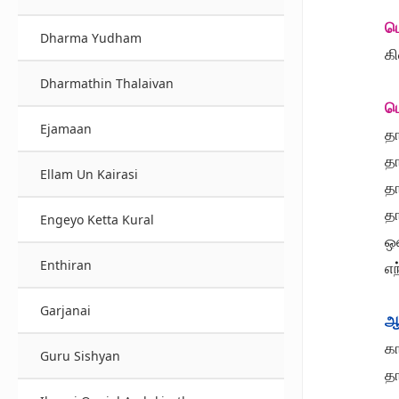
ப
Dharma Yudham
க
Dharmathin Thalaivan
ப
Ejamaan
தா
தா
Ellam Un Kairasi
த
த
Engeyo Ketta Kural
ஒன
Enthiran
எ
Garjanai
ஆ
க
Guru Sishyan
தா