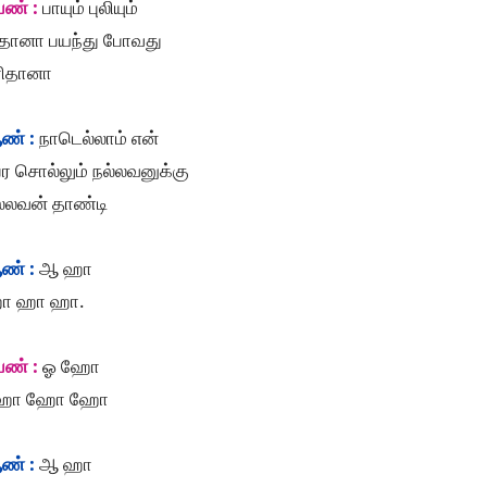
ெண் :
பாயும் புலியும்
ீ தானா பயந்து போவது
ரிதானா
ண் :
நாடெல்லாம் என்
ர சொல்லும் நல்லவனுக்கு
ல்லவன் தாண்டி
ண் :
ஆ ஹா
ா ஹா ஹா.
ெண் :
ஓ ஹோ
ோ ஹோ ஹோ
ண் :
ஆ ஹா