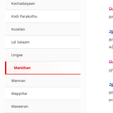
Kochadaiyaan
ப
நா
Kodi Parakuthu
Kuselan
ஆ
த
Lal Salaam
க
Lingaa
ப
Manithan
ம
Mannan
ஆ
நா
Mappillai
ரா
Maveeran