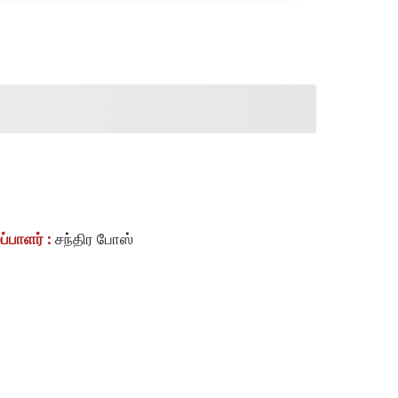
பாளர் :
சந்திர போஸ்