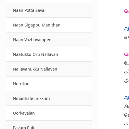
Naan Potta Saval
ப
Naan Sigappu Manithan
ஆ
ஏ
Naan Vazhavaippen
ப
Naatukku Oru Nallavan
ப
Nallavanukku Nallavan
கட
த
Netrikan
ஆ
Ninaithale Inikkum
சி
Oorkavalan
சொ
க
Payum Puli