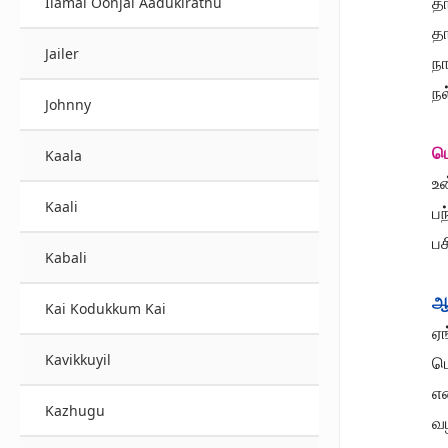
தா
Ilamai Oonjal Aadukirathu
தா
Jailer
நா
நல
Johnny
ப
Kaala
உ
Kaali
ப
ப
Kabali
ஆ
Kai Kodukkum Kai
ஏங
Kavikkuyil
ப
எ
Kazhugu
வ