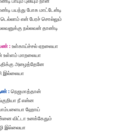
ண்டி பாயும் புலியும் நான்
ண்டி பயந்து போக மாட்டேன்டி
டெல்லாம் என் பேரச் சொல்லும்
்லவனுக்கு நல்லவன் தாண்டி
ெண் :
உள்காய்ச்சல் ஏறலையா
ன் உள்ளம் மாறலையா
ந்திக்கு அழைத்தேனே
சி இல்லையா
ண் :
நெஜமாத்தான்
்குறியா நீ என்ன
ொம்பளையா ஹோய்
ன்னை விட்டா உனக்கேதும்
ழி இல்லையா