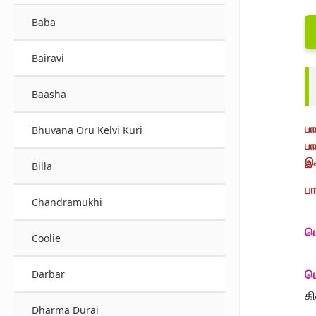
Baba
Bairavi
Baasha
பா
Bhuvana Oru Kelvi Kuri
பா
இச
Billa
பா
Chandramukhi
ப
Coolie
ப
Darbar
க
Dharma Durai