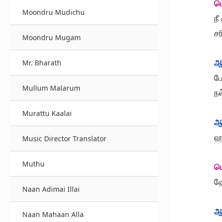
ப
Moondru Mudichu
ந
ச
Moondru Mugam
ஆ
Mr. Bharath
பே
Mullum Malarum
ந
Murattu Kaalai
ஆ
ஹ
Music Director Translator
Muthu
ப
ஹ
Naan Adimai Illai
ஆ
Naan Mahaan Alla