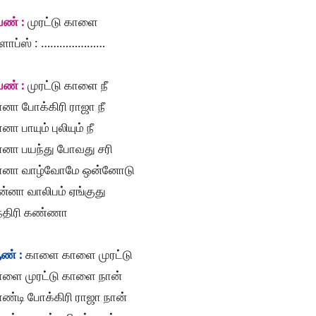
ெண் :
முரட்டு காளை
ிளாப்ஸ் : …………………
ெண் :
முரட்டு காளை நீ
னா போக்கிரி ராஜா நீ
னா பாயும் புலியும் நீ
ானா பயந்து போவது சரி
ானா வாழ்வோமே ஒன்னோடு
்னா வாலிபம் ஏங்குது
ந்திரி கண்ணா
ண் :
காளை காளை முரட்டு
ாளை முரட்டு காளை நான்
ண்டி போக்கிரி ராஜா நான்