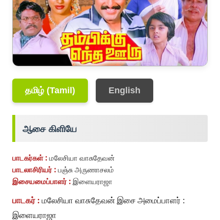
தமிழ் (Tamil)
English
ஆசை கிளியே
பாடகர்கள் :
மலேசியா வாசுதேவன்
பாடலாசிரியர் :
பஞ்சு அருணாசலம்
இசையமைப்பாளர் :
இளையராஜா
பாடகர் :
மலேசியா வாசுதேவன் இசை அமைப்பாளர் :
இளையராஜா