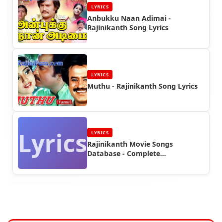
LYRICS
Anbukku Naan Adimai -
Rajinikanth Song Lyrics
LYRICS
Muthu - Rajinikanth Song Lyrics
Lyrics
LYRICS
Rajinikanth Movie Songs
Database - Complete
Discography | Rajinifans.com