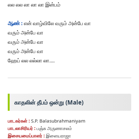
லல லல லா லா லா இன்பம்
ஆண் :
என் வாழ்விலே வரும் அன்பே வா
வரும் அன்பே வா
வரும் அன்பே வா
வரும் அன்பே வா
ஹேய் லல லல்லா லா….
காதலின் தீபம் ஒன்று (Male)
பாடகர்கள் :
S.P. Balasubrahmaniyam
பாடலாசிரியர் :
பஞ்சு அருணாசலம்
இசையமைப்பாளர் :
இளையராஜா