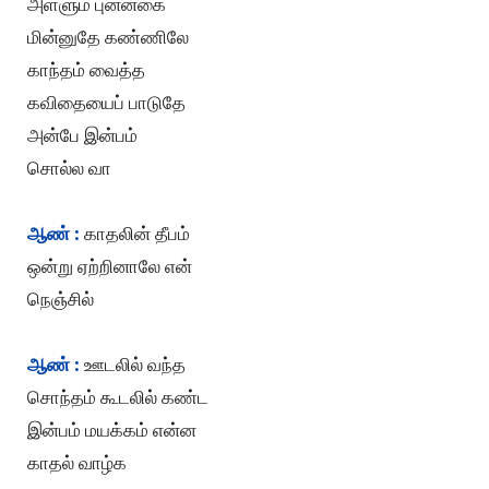
அள்ளும் புன்னகை
மின்னுதே கண்ணிலே
காந்தம் வைத்த
கவிதையைப் பாடுதே
அன்பே இன்பம்
சொல்ல வா
ஆண் :
காதலின் தீபம்
ஒன்று ஏற்றினாலே என்
நெஞ்சில்
ஆண் :
ஊடலில் வந்த
சொந்தம் கூடலில் கண்ட
இன்பம் மயக்கம் என்ன
காதல் வாழ்க