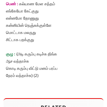
பெண் :
கல்யாண மேள சத்தம்
எங்கேயோ கேட்குது
என்னமோ தோணுது
கன்னியின் நெஞ்சுக்குள்ளே
மொட்டாக மலருது
சிட்டாக பறக்குது
குழு :
{அடி கரும்பு கடிச்சு திங்க
ஆச வந்தாச்சு
கொடி கரும்பு விட்டு மனம் பரப்ப
நேரம் வந்தாச்சு} (2)