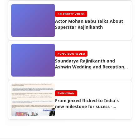
CELEBRITY VIDEO
Actor Mohan Babu Talks About
Superstar Rajinikanth
FUNCTION VIDEO
Soundarya Rajinikanth and
Ashwin Wedding and Reception
Video (2010)
ENDHIRAN
From jinxed flicked to India's
new milestone for sucess -
Endhiran Boxoffice