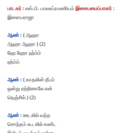
பாடகர் :
எஸ்.பி. பாலசுப்ரமணியம்
இசையமைப்பாளர் :
இளையராஜா
ஆண் :
{ ஆஹா
ஆஹா ஆஹா } (2)
ஹே ஹோ ஹ்ம்ம்
ஹ்ம்ம்
ஆண் :
{ காதலின் தீபம்
ஒன்று ஏற்றினாலே என்
நெஞ்சில் } (2)
ஆண் :
ஊடலில் வந்த
சொந்தம் கூடலில் கண்ட
இன்பம் மயக்கம் என்ன