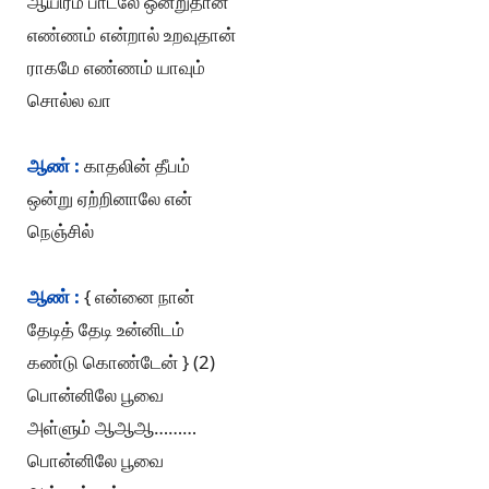
ஆயிரம் பாடலே ஒன்றுதான்
எண்ணம் என்றால் உறவுதான்
ராகமே எண்ணம் யாவும்
சொல்ல வா
ஆண் :
காதலின் தீபம்
ஒன்று ஏற்றினாலே என்
நெஞ்சில்
ஆண் :
{ என்னை நான்
தேடித் தேடி உன்னிடம்
கண்டு கொண்டேன் } (2)
பொன்னிலே பூவை
அள்ளும் ஆஆஆ………
பொன்னிலே பூவை