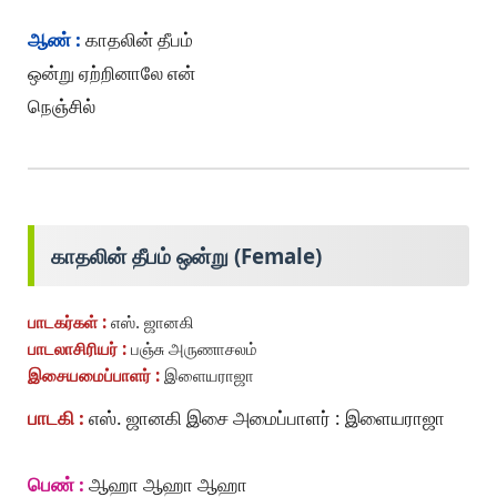
ஆண் :
காதலின் தீபம்
ஒன்று ஏற்றினாலே என்
நெஞ்சில்
காதலின் தீபம் ஒன்று (Female)
பாடகர்கள் :
எஸ். ஜானகி
பாடலாசிரியர் :
பஞ்சு அருணாசலம்
இசையமைப்பாளர் :
இளையராஜா
பாடகி :
எஸ். ஜானகி இசை அமைப்பாளர் : இளையராஜா
பெண் :
ஆஹா ஆஹா ஆஹா