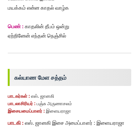
மயக்கம் என்ன காதல் வாழ்க
பெண் :
காதலின் தீபம் ஒன்று
ஏற்றினேன் எந்தன் நெஞ்சில்
கல்யாண மேள சத்தம்
பாடகர்கள் :
எஸ். ஜானகி
பாடலாசிரியர் :
பஞ்சு அருணாசலம்
இசையமைப்பாளர் :
இளையராஜா
பாடகி :
எஸ். ஜானகி இசை அமைப்பாளர் : இளையராஜா