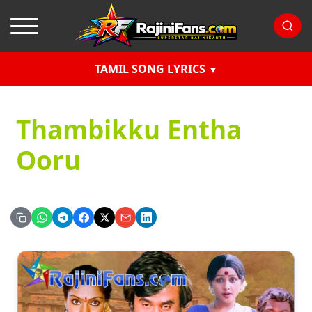
TAMIL SONG LYRICS
Thambikku Entha
Ooru