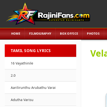
HOME
FILMOGRAPHY
BOX OFFICE
PHOTOS
Vel
TAMIL SONG LYRICS
16 Vayathinile
2.0
Aarilirunthu Arubathu Varai
Adutha Varisu