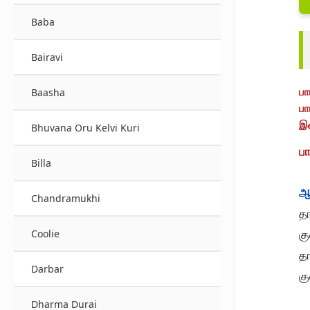
Baba
Bairavi
பா
Baasha
பா
இச
Bhuvana Oru Kelvi Kuri
பா
Billa
ஆ
Chandramukhi
தா
கு
Coolie
தா
Darbar
கு
Dharma Durai