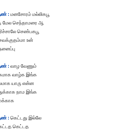
ண் :
மனசோரம் மல்லிகபூ
டி மேல செந்தாமரை ஆ
ரிச்சாலே செண்பகபூ
ெவக்குதம்மா உன்
ெனைப்பு
ண் :
வாழ வேணும்
ுகமாக வாழ்க இங்க
லமாக யாரு என்ன
துக்காக நாம இங்க
மக்காக
ண் :
கெட்டது இல்லே
ெட்டத கெட்டத