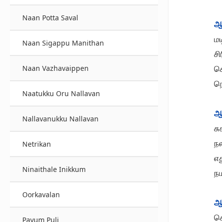
Naan Potta Saval
ஆ
ம
Naan Sigappu Manithan
சி
ச
Naan Vazhavaippen
ந
Naatukku Oru Nallavan
ஆ
Nallavanukku Nallavan
ச
ந
Netrikan
எ
Ninaithale Inikkum
ந
Oorkavalan
ஆ
க
Payum Puli