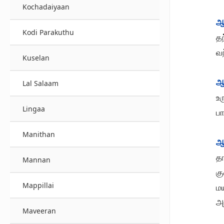
Kochadaiyaan
ஆ
Kodi Parakuthu
தந
வந
Kuselan
ஆ
Lal Salaam
உ
Lingaa
ப
Manithan
ஆ
தா
Mannan
கு
Mappillai
மய
அந
Maveeran