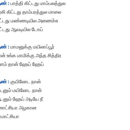
ண் :
பாத்தி கிட்டது மாம்பலத்துல
கி கிட்டது தாம்பரத்துல மாலை
ட்டது மண்ணடியில அணைச்சு
ிட்டது ஆவடியில டோய்
ண் :
மாமனுக்கு மயிலாப்பூர்
ன் உங்க மாமிக்கு அந்த சித்திர
ுளம் தான் ஹேய் ஹேய்
ண் :
குயிலோட நான்
ாடனும் மயிலோட நான்
டனும் ஹேய் அடியே நீ
ீனாட்சியா அழகான
ாமாட்சியா