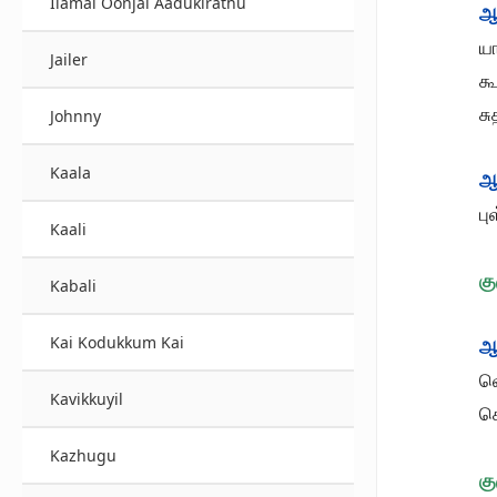
Ilamai Oonjal Aadukirathu
ஆ
ய
Jailer
க
சு
Johnny
Kaala
ஆ
பு
Kaali
கு
Kabali
Kai Kodukkum Kai
ஆ
வ
Kavikkuyil
க
Kazhugu
கு