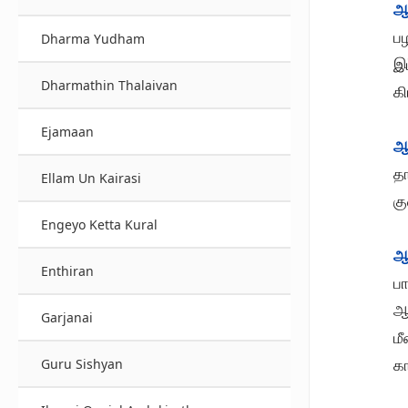
ஆ
பழ
Dharma Yudham
இ
Dharmathin Thalaivan
க
Ejamaan
ஆ
தா
Ellam Un Kairasi
க
Engeyo Ketta Kural
ஆ
Enthiran
ப
ஆ
Garjanai
ம
க
Guru Sishyan