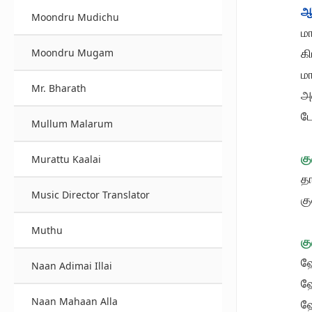
ஆ
Moondru Mudichu
மா
கி
Moondru Mugam
ம
Mr. Bharath
அ
ட
Mullum Malarum
கு
Murattu Kaalai
தா
Music Director Translator
கு
Muthu
கு
ஹ
Naan Adimai Illai
ஹ
Naan Mahaan Alla
ஹ