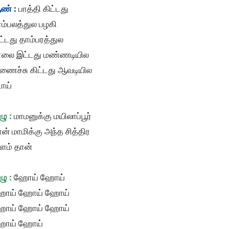
ண் :
பாத்தி கிட்டது
ம்பலத்துல பழகி
ட்டது தாம்பரத்துல
ாலை இட்டது மண்ணடியில
ணைச்சு கிட்டது ஆவடியில
ோய்
ழு :
மாமனுக்கு மயிலாப்பூர்
ன் மாமிக்கு அந்த சித்திர
ளம் தான்
ழு :
ஹோய் ஹோய்
ோய் ஹோய் ஹோய்
ோய் ஹோய் ஹோய்
ோய் ஹோய்