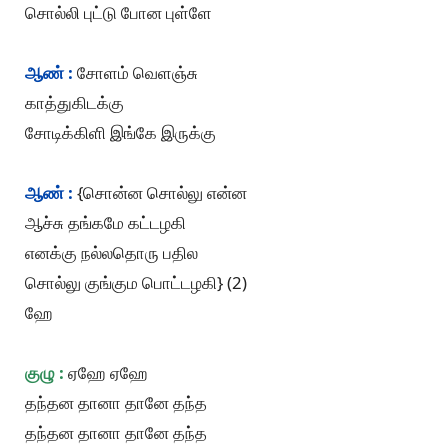
சொல்லி புட்டு போன புள்ளே
ஆண் :
சோளம் வெளஞ்சு
காத்துகிடக்கு
சோடிக்கிளி இங்கே இருக்கு
ஆண் :
{சொன்ன சொல்லு என்ன
ஆச்சு தங்கமே கட்டழகி
எனக்கு நல்லதொரு பதில
சொல்லு குங்கும பொட்டழகி} (2)
ஹே
குழு :
ஏஹே ஏஹே
தந்தன தானா தானே தந்த
தந்தன தானா தானே தந்த