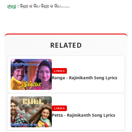
குழு :
ஹே ஏ யே ஹே ஏ யே…….
RELATED
LYRICS
Ranga - Rajinikanth Song Lyrics
LYRICS
Petta - Rajinikanth Song Lyrics