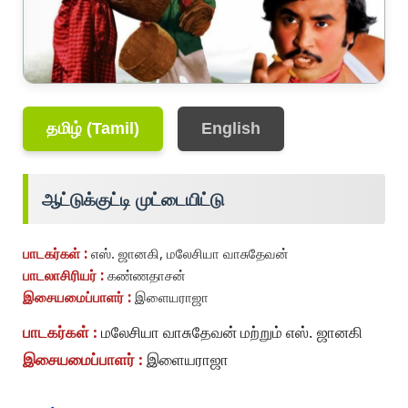
தமிழ் (Tamil)
English
ஆட்டுக்குட்டி முட்டையிட்டு
பாடகர்கள் :
எஸ். ஜானகி, மலேசியா வாசுதேவன்
பாடலாசிரியர் :
கண்ணதாசன்
இசையமைப்பாளர் :
இளையராஜா
பாடகர்கள் :
மலேசியா வாசுதேவன் மற்றும் எஸ். ஜானகி
இசையமைப்பாளர் :
இளையராஜா