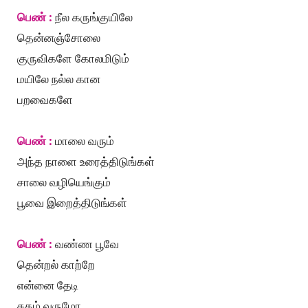
பெண் :
நீல கருங்குயிலே
தென்னஞ்சோலை
குருவிகளே கோலமிடும்
மயிலே நல்ல கான
பறவைகளே
பெண் :
மாலை வரும்
அந்த நாளை உரைத்திடுங்கள்
சாலை வழியெங்கும்
பூவை இறைத்திடுங்கள்
பெண் :
வண்ண பூவே
தென்றல் காற்றே
என்னை தேடி
சுகம் வருமோ