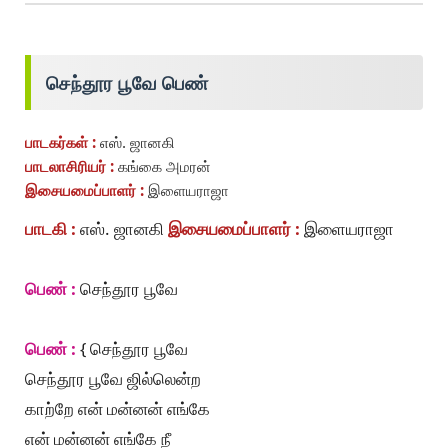
செந்தூர பூவே பெண்
பாடகர்கள் :
எஸ். ஜானகி
பாடலாசிரியர் :
கங்கை அமரன்
இசையமைப்பாளர் :
இளையராஜா
பாடகி :
எஸ். ஜானகி
இசையமைப்பாளர் :
இளையராஜா
பெண் :
செந்தூர பூவே
பெண் :
{ செந்தூர பூவே
செந்தூர பூவே ஜில்லென்ற
காற்றே என் மன்னன் எங்கே
என் மன்னன் எங்கே நீ