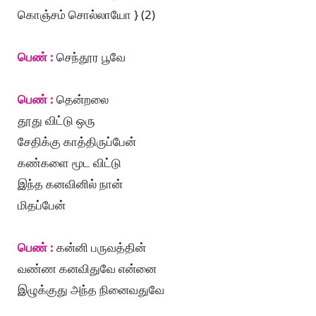
கொஞ்சம் சொல்லாயோ } (2)
பெண் :
செந்தூர பூவே
பெண் :
தென்றலை
தூது விட்டு ஒரு
சேதிக்கு காத்திருப்பேன்
கண்களை மூட விட்டு
இந்த கனவினில் நான்
மிதப்பேன்
பெண் :
கன்னி பருவத்தின்
வண்ண கனவிதுவே என்னை
இழுக்குது அந்த நினைவதுவே