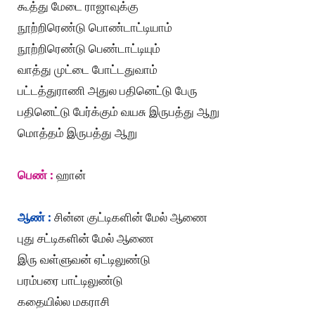
கூத்து மேடை ராஜாவுக்கு
நூற்றிரெண்டு பொண்டாட்டியாம்
நூற்றிரெண்டு பெண்டாட்டியும்
வாத்து முட்டை போட்டதுவாம்
பட்டத்துராணி அதுல பதினெட்டு பேரு
பதினெட்டு பேர்க்கும் வயசு இருபத்து ஆறு
மொத்தம் இருபத்து ஆறு
பெண் :
ஹான்
ஆண் :
சின்ன குட்டிகளின் மேல் ஆணை
புது சட்டிகளின் மேல் ஆணை
இரு வள்ளுவன் ஏட்டிலுண்டு
பரம்பரை பாட்டிலுண்டு
கதையில்ல மகராசி