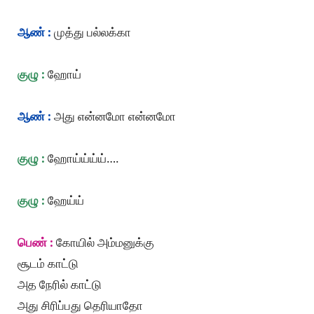
ஆண் :
முத்து பல்லக்கா
குழு :
ஹோய்
ஆண் :
அது என்னமோ என்னமோ
குழு :
ஹோய்ய்ய்ய்….
குழு :
ஹேய்ய்
பெண் :
கோயில் அம்மனுக்கு
சூடம் காட்டு
அத நேரில் காட்டு
அது சிரிப்பது தெரியாதோ