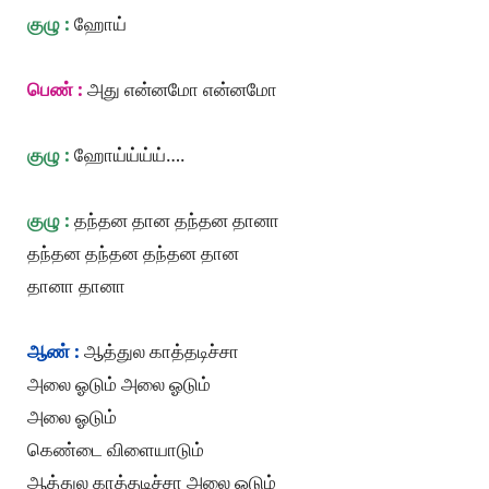
குழு :
ஹோய்
பெண் :
அது என்னமோ என்னமோ
குழு :
ஹோய்ய்ய்ய்….
குழு :
தந்தன தான தந்தன தானா
தந்தன தந்தன தந்தன தான
தானா தானா
ஆண் :
ஆத்துல காத்தடிச்சா
அலை ஓடும் அலை ஓடும்
அலை ஓடும்
கெண்டை விளையாடும்
ஆத்துல காத்தடிச்சா அலை ஓடும்