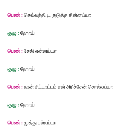
பெண் :
செவ்வந்தி பூ குடுத்த சின்னய்யா
குழு :
ஹோய்
பெண் :
சேதி என்னய்யா
குழு :
ஹோய்
பெண் :
நான் சிட்டாட்டம் ஏன் சிரிச்சேன் சொல்லய்யா
குழு :
ஹோய்
பெண் :
முத்து பல்லய்யா