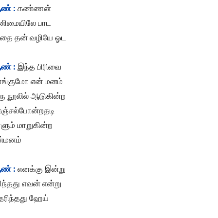
ண் :
கண்ணன்
னிமையிலே பாட
ாதை தன் வழியே ஓட
ண் :
இந்த பிரிவை
ாங்குமோ என் மனம்
ு நூலில் ஆடுகின்ற
ஞ்சல்போன்றதடி
ளும் மாறுகின்ற
ன்மனம்
ண் :
எனக்கு இன்று
ரிந்தது எவன் என்று
ெரிந்தது ஹேய்