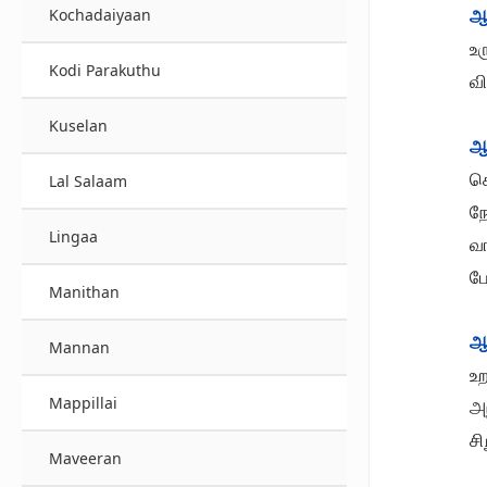
ஆ
Kochadaiyaan
உர
Kodi Parakuthu
வ
Kuselan
ஆ
ச
Lal Salaam
ந
Lingaa
வ
ப
Manithan
ஆ
Mannan
உ
Mappillai
அ
சி
Maveeran