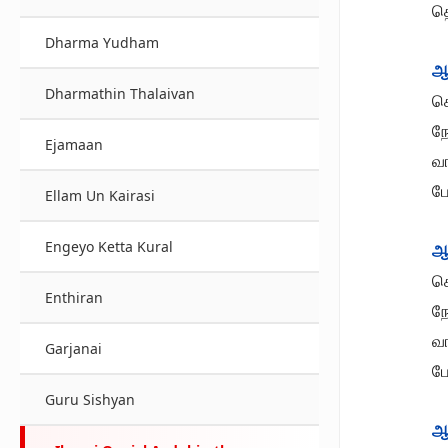
தெ
Dharma Yudham
ஆ
Dharmathin Thalaivan
சொ
ந
Ejamaan
வ
ப
Ellam Un Kairasi
Engeyo Ketta Kural
ஆ
ச
Enthiran
ந
வ
Garjanai
ப
Guru Sishyan
ஆ