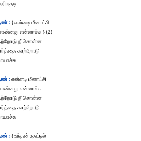
ரியுதடி
ண் :
{ என்னடி மீனாட்சி
ன்னது என்னாச்சு } (2)
ேற்றோடு நீ சொன்ன
ார்த்தை காற்றோடு
ோயாச்சு
ண் :
என்னடி மீனாட்சி
ொன்னது என்னாச்சு
ேற்றோடு நீ சொன்ன
ார்த்தை காற்றோடு
ோயாச்சு
ண் :
{ உந்தன் உதட்டில்