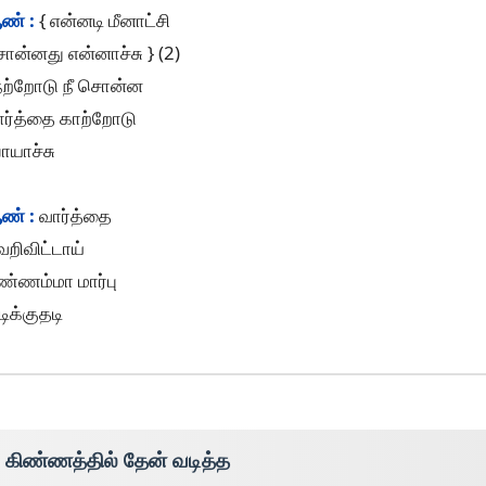
ண் :
{ என்னடி மீனாட்சி
ன்னது என்னாச்சு } (2)
ேற்றோடு நீ சொன்ன
ார்த்தை காற்றோடு
ோயாச்சு
ண் :
வார்த்தை
றிவிட்டாய்
ண்ணம்மா மார்பு
டிக்குதடி
கிண்ணத்தில் தேன் வடித்த