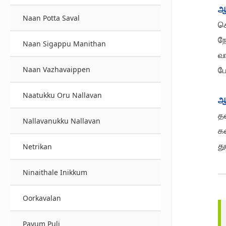
ஆ
Naan Potta Saval
சொ
ந
Naan Sigappu Manithan
வ
ப
Naan Vazhavaippen
Naatukku Oru Nallavan
ஆ
தவ
Nallavanukku Nallavan
க
து
Netrikan
Ninaithale Inikkum
Oorkavalan
Payum Puli