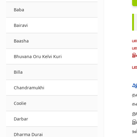
Baba
Bairavi
பா
Baasha
பா
இச
Bhuvana Oru Kelvi Kuri
பா
Billa
ஆ
Chandramukhi
தவ
க
Coolie
து
Darbar
இட
உ
Dharma Durai