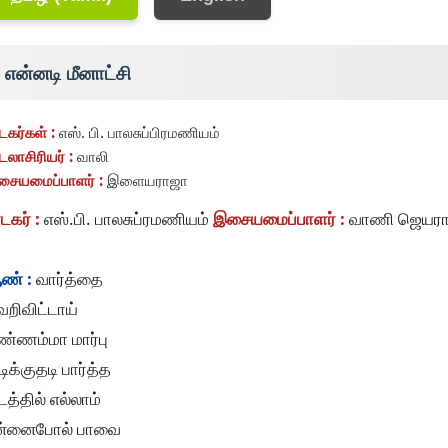
என்னடி மீனாட்சி
டகர்கள் :
எஸ். பி. பாலசுப்பிரமணியம்
டலாசிரியர் :
வாலி
ையமைப்பாளர் :
இளையராஜா
டகர் :
எஸ்.பி. பாலசுப்ரமணியம்
இசையமைப்பாளர் :
வாணி ஜெயரா
ண் :
வார்த்தை
றிவிட்டாய்
ண்ணம்மா மார்பு
டிக்குதடி பார்த்த
த்தில் எல்லாம்
ன்னைபோல் பாவை