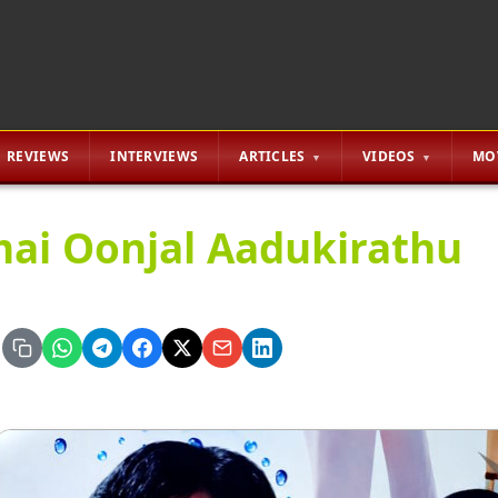
REVIEWS
INTERVIEWS
ARTICLES
VIDEOS
MO
mai Oonjal Aadukirathu