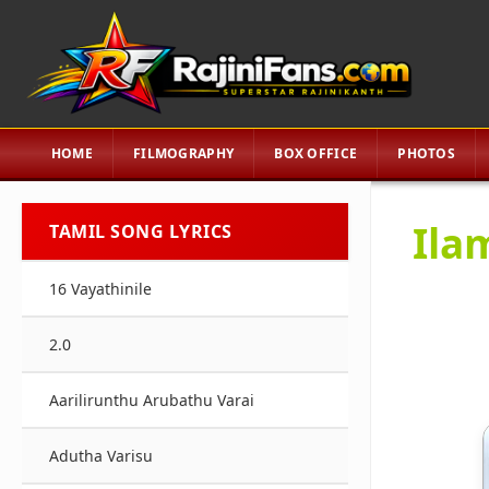
HOME
FILMOGRAPHY
BOX OFFICE
PHOTOS
Ila
TAMIL SONG LYRICS
16 Vayathinile
2.0
Aarilirunthu Arubathu Varai
Adutha Varisu