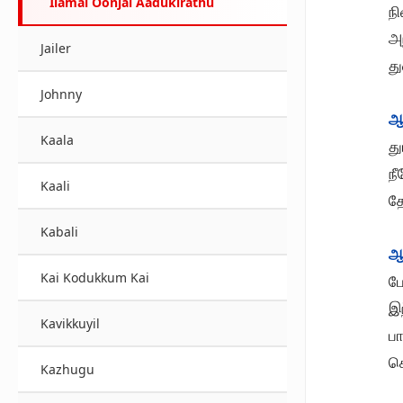
Ilamai Oonjal Aadukirathu
நி
அந
Jailer
து
Johnny
ஆ
Kaala
து
ந
Kaali
த
Kabali
ஆ
Kai Kodukkum Kai
ப
இ
Kavikkuyil
ப
ச
Kazhugu