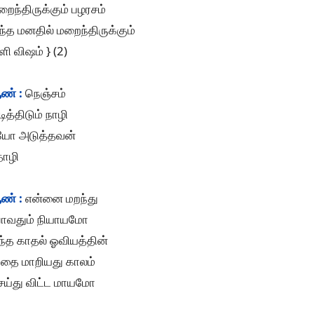
றைந்திருக்கும் பழரசம்
்த மனதில் மறைந்திருக்கும்
ளி விஷம் } (2)
ண் :
நெஞ்சம்
டித்திடும் நாழி
ீயோ அடுத்தவன்
ோழி
ண் :
என்னை மறந்து
ோவதும் நியாயமோ
ந்த காதல் ஓவியத்தின்
ாதை மாறியது காலம்
ெய்து விட்ட மாயமோ