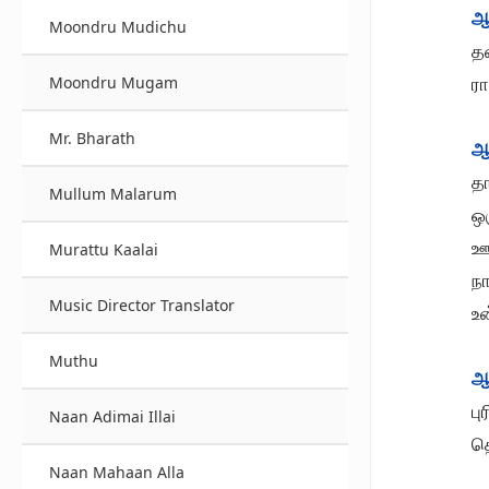
ஆ
Moondru Mudichu
த
ர
Moondru Mugam
Mr. Bharath
ஆ
த
Mullum Malarum
ஒர
ஊ
Murattu Kaalai
நா
Music Director Translator
உ
Muthu
ஆ
பு
Naan Adimai Illai
த
Naan Mahaan Alla