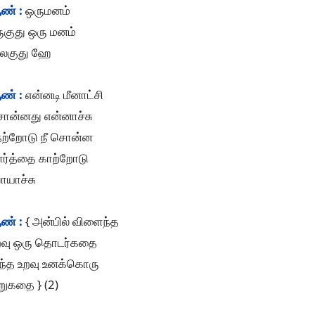
ண் :
ஒருமனம்
ுகுது ஒரு மனம்
ிலகுது ஹே
ண் :
என்னடி மீனாட்சி
ொன்னது என்னாச்சு
ேற்றோடு நீ சொன்ன
ார்த்தை காற்றோடு
ோயாச்சு
ண் :
{ அன்பில் விளைந்த
றவு ஒரு தொடர்கதை
ந்த உறவு உனக்கொரு
றுகதை } (2)