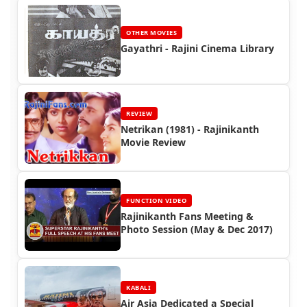
OTHER MOVIES
Gayathri - Rajini Cinema Library
REVIEW
Netrikan (1981) - Rajinikanth
Movie Review
FUNCTION VIDEO
Rajinikanth Fans Meeting &
Photo Session (May & Dec 2017)
KABALI
Air Asia Dedicated a Special