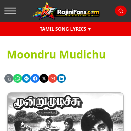
TAMIL SONG LYRICS
Moondru Mudichu