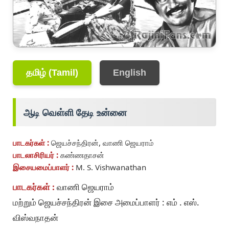
தமிழ் (Tamil)
English
ஆடி வெள்ளி தேடி உன்னை
பாடகர்கள் :
ஜெயச்சந்திரன், வாணி ஜெயராம்
பாடலாசிரியர் :
கண்ணதாசன்
இசையமைப்பாளர் :
M. S. Vishwanathan
பாடகர்கள் :
வாணி ஜெயராம்
மற்றும் ஜெயச்சந்திரன் இசை அமைப்பாளர் : எம் . எஸ்.
விஸ்வநாதன்