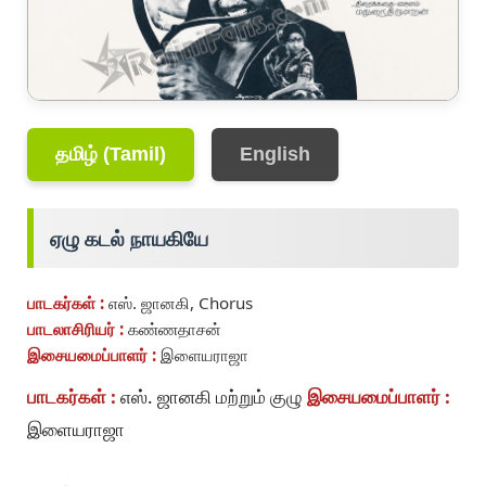
தமிழ் (Tamil)
English
ஏழு கடல் நாயகியே
பாடகர்கள் :
எஸ். ஜானகி, Chorus
பாடலாசிரியர் :
கண்ணதாசன்
இசையமைப்பாளர் :
இளையராஜா
பாடகர்கள் :
எஸ். ஜானகி மற்றும் குழு
இசையமைப்பாளர் :
இளையராஜா