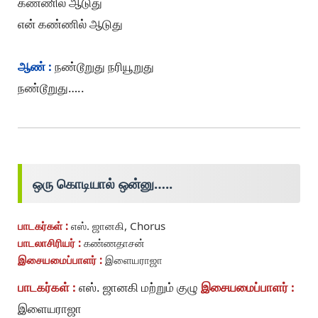
கண்ணில் ஆடுது
என் கண்ணில் ஆடுது
ஆண் :
நண்டூறுது நரியூறுது
நண்டூறுது…..
ஒரு கொடியால் ஒன்னு…..
பாடகர்கள் :
எஸ். ஜானகி, Chorus
பாடலாசிரியர் :
கண்ணதாசன்
இசையமைப்பாளர் :
இளையராஜா
பாடகர்கள் :
எஸ். ஜானகி மற்றும் குழு
இசையமைப்பாளர் :
இளையராஜா