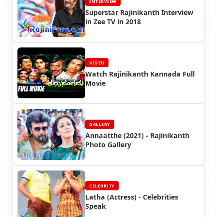
INTERVIEW
Superstar Rajinikanth Interview
in Zee TV in 2018
VIDEO
Watch Rajinikanth Kannada Full
Movie
GALLERY
Annaatthe (2021) - Rajinikanth
Photo Gallery
CELEBRITY
Latha (Actress) - Celebrities
Speak